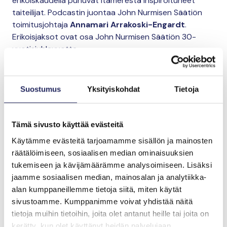
erikoiskaudella puhuvat Itämerestä inspiroituneet
taiteilijat. Podcastin juontaa John Nurmisen Säätiön
toimitusjohtaja
Annamari Arrakoski-Engardt
.
Erikoisjaksot ovat osa John Nurmisen Säätiön 30-
vuotisjuhlavuotta.
Suostumus
Yksityiskohdat
Tietoja
Tämä sivusto käyttää evästeitä
Käytämme evästeitä tarjoamamme sisällön ja mainosten
räätälöimiseen, sosiaalisen median ominaisuuksien
tukemiseen ja kävijämäärämme analysoimiseen. Lisäksi
jaamme sosiaalisen median, mainosalan ja analytiikka-
alan kumppaneillemme tietoja siitä, miten käytät
Annamari Arrakoski-Engardt ja Meeri Koutaniemi podcast-
sivustoamme. Kumppanimme voivat yhdistää näitä
nauhoituksissa.
tietoja muihin tietoihin, joita olet antanut heille tai joita on
Kuuntele
Spotifyssa
,
iTunesissa
tai
Suplassa
kerätty, kun olet käyttänyt heidän palvelujaan.