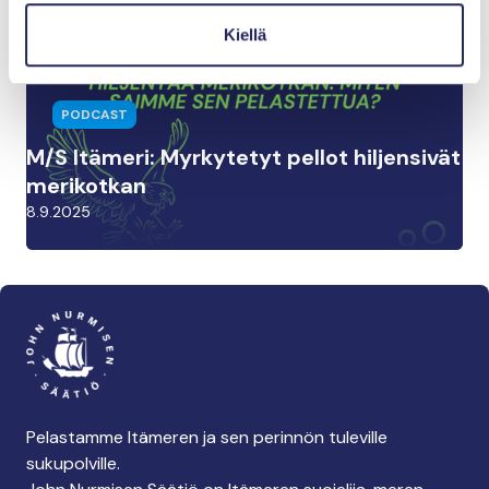
15.9.2025
Kiellä
PODCAST
M/S Itämeri: Myrkytetyt pellot hiljensivät
merikotkan
8.9.2025
Pelastamme Itämeren ja sen perinnön tuleville
sukupolville.