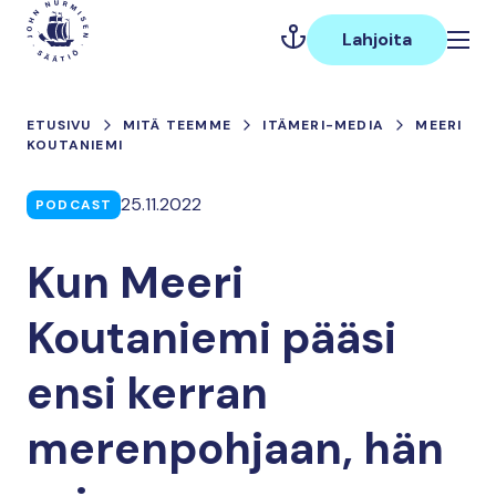
Hyppää
Päävalikko
sisältöön
Lahjoita
ETUSIVU
MITÄ TEEMME
ITÄMERI-MEDIA
MEERI
KOUTANIEMI
25.11.2022
PODCAST
Kun Meeri
Koutaniemi pääsi
ensi kerran
merenpohjaan, hän