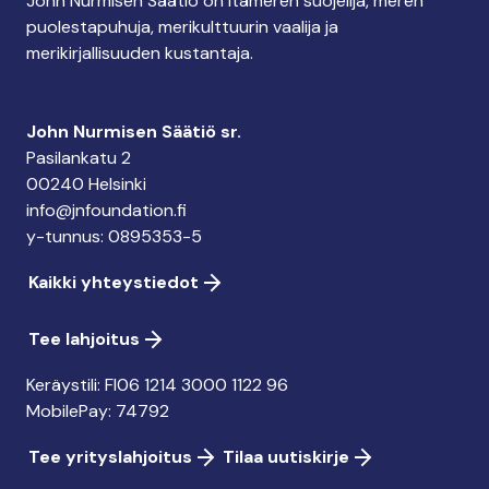
John Nurmisen Säätiö on Itämeren suojelija, meren
puolestapuhuja, merikulttuurin vaalija ja
merikirjallisuuden kustantaja.
John Nurmisen Säätiö sr.
Pasilankatu 2
00240 Helsinki
info@jnfoundation.fi
y-tunnus: 0895353-5
Kaikki yhteystiedot
Tee lahjoitus
Keräystili: FI06 1214 3000 1122 96
MobilePay: 74792
Tee yrityslahjoitus
Tilaa uutiskirje