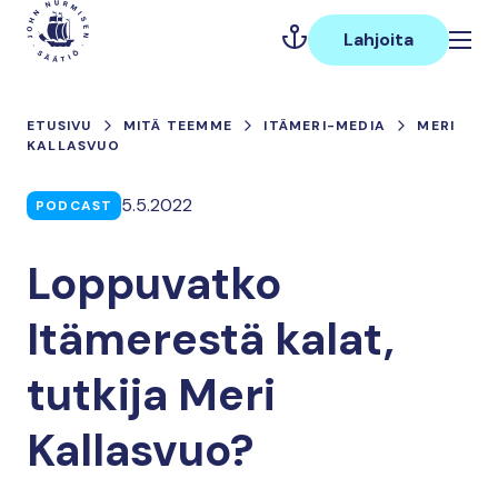
Hyppää
Päävalikko
sisältöön
Lahjoita
ETUSIVU
MITÄ TEEMME
ITÄMERI-MEDIA
MERI
KALLASVUO
5.5.2022
PODCAST
Loppuvatko
Itämerestä kalat,
tutkija Meri
Kallasvuo?