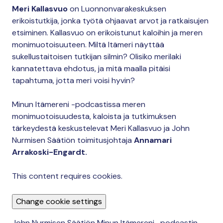
Meri Kallasvuo
on Luonnonvarakeskuksen
erikoistutkija, jonka työtä ohjaavat arvot ja ratkaisujen
etsiminen. Kallasvuo on erikoistunut kaloihin ja meren
monimuotoisuuteen. Miltä Itämeri näyttää
sukellustaitoisen tutkijan silmin? Olisiko merilaki
kannatettava ehdotus, ja mitä maalla pitäisi
tapahtuma, jotta meri voisi hyvin?
Minun Itämereni -podcastissa meren
monimuotoisuudesta, kaloista ja tutkimuksen
tärkeydestä keskustelevat Meri Kallasvuo ja John
Nurmisen Säätiön toimitusjohtaja
Annamari
Arrakoski-Engardt.
This content requires cookies.
Change cookie settings
John Nurmisen Säätiön Minun Itämereni -podcastin