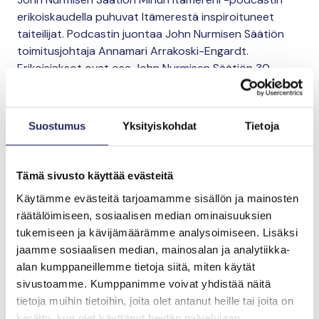
erikoiskaudella puhuvat Itämerestä inspiroituneet
taiteilijat. Podcastin juontaa John Nurmisen Säätiön
toimitusjohtaja Annamari Arrakoski-Engardt.
Erikoisjaksot ovat osa John Nurmisen Säätiön 30-
vuotisjuhlavuotta.
Suostumus
Yksityiskohdat
Tietoja
Tämä sivusto käyttää evästeitä
Käytämme evästeitä tarjoamamme sisällön ja mainosten
räätälöimiseen, sosiaalisen median ominaisuuksien
tukemiseen ja kävijämäärämme analysoimiseen. Lisäksi
jaamme sosiaalisen median, mainosalan ja analytiikka-
alan kumppaneillemme tietoja siitä, miten käytät
sivustoamme. Kumppanimme voivat yhdistää näitä
Meri Kallasvuo ja Annamari Arrakoski-Engardt
tietoja muihin tietoihin, joita olet antanut heille tai joita on
Kuuntele
Spotifyssa
,
iTunesissa
tai
Suplassa
kerätty, kun olet käyttänyt heidän palvelujaan.