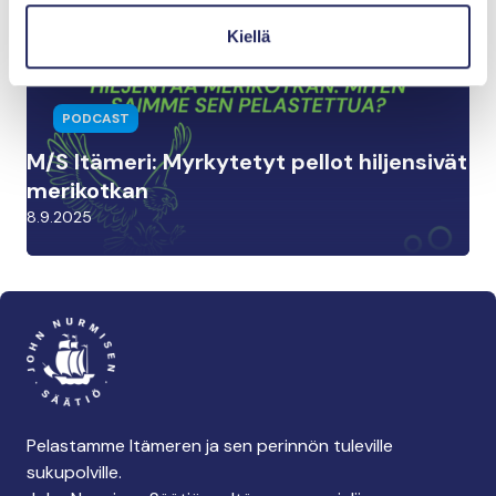
15.9.2025
Kiellä
PODCAST
M/S Itämeri: Myrkytetyt pellot hiljensivät
merikotkan
8.9.2025
Pelastamme Itämeren ja sen perinnön tuleville
sukupolville.