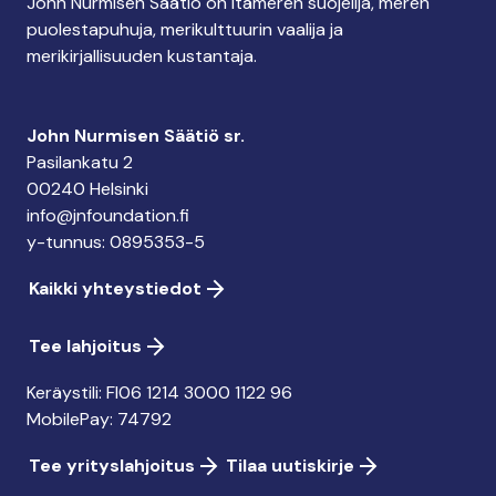
John Nurmisen Säätiö on Itämeren suojelija, meren
puolestapuhuja, merikulttuurin vaalija ja
merikirjallisuuden kustantaja.
John Nurmisen Säätiö sr.
Pasilankatu 2
00240 Helsinki
info@jnfoundation.fi
y-tunnus: 0895353-5
Kaikki yhteystiedot
Tee lahjoitus
Keräystili: FI06 1214 3000 1122 96
MobilePay: 74792
Tee yrityslahjoitus
Tilaa uutiskirje