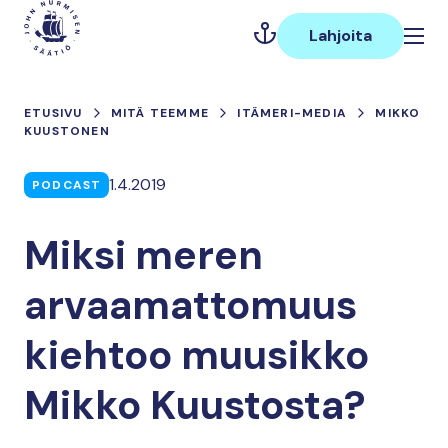
Hyppää
Päävalikko
sisältöön
Lahjoita
ETUSIVU
MITÄ TEEMME
ITÄMERI-MEDIA
MIKKO
KUUSTONEN
1.4.2019
PODCAST
Miksi meren
arvaamattomuus
kiehtoo muusikko
Mikko Kuustosta?