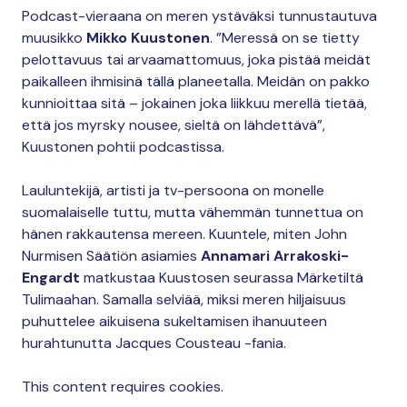
Podcast-vieraana on meren ystäväksi tunnustautuva
muusikko
Mikko Kuustonen
. ”Meressä on se tietty
pelottavuus tai arvaamattomuus, joka pistää meidät
paikalleen ihmisinä tällä planeetalla. Meidän on pakko
kunnioittaa sitä – jokainen joka liikkuu merellä tietää,
että jos myrsky nousee, sieltä on lähdettävä”,
Kuustonen pohtii podcastissa.
Lauluntekijä, artisti ja tv-persoona on monelle
suomalaiselle tuttu, mutta vähemmän tunnettua on
hänen rakkautensa mereen. Kuuntele, miten John
Nurmisen Säätiön asiamies
Annamari Arrakoski-
Engardt
matkustaa Kuustosen seurassa Märketiltä
Tulimaahan. Samalla selviää, miksi meren hiljaisuus
puhuttelee aikuisena sukeltamisen ihanuuteen
hurahtunutta Jacques Cousteau -fania.
This content requires cookies.