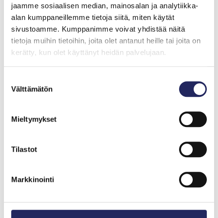
jaamme sosiaalisen median, mainosalan ja analytiikka-
alan kumppaneillemme tietoja siitä, miten käytät
sivustoamme. Kumppanimme voivat yhdistää näitä
tietoja muihin tietoihin, joita olet antanut heille tai joita on
kerätty, kun olet käyttänyt heidän palvelujaan.
Suostumuksen
Mikko Kuustonen ja Annamari Arrakoski-Engardt.
Välttämätön
valinta
Kuuntele
Spotifyssa
,
iTunesissa
tai
Suplassa
Kaikki Minun Itämereni -podcastit
Mieltymykset
Lue seuraavaksi
Tilastot
Markkinointi
PODCAST
M/S Itämeri: Juha Kauppinen ja