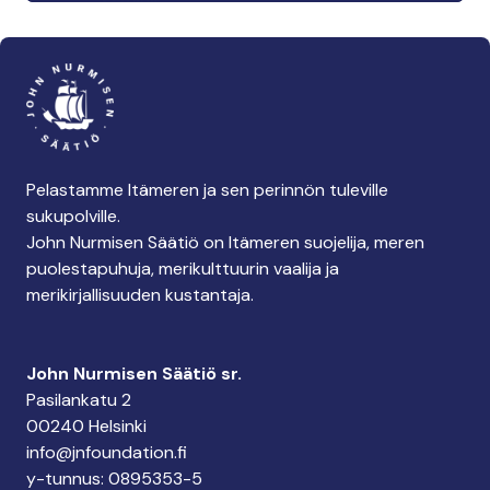
Pelastamme Itämeren ja sen perinnön tuleville
sukupolville.
John Nurmisen Säätiö on Itämeren suojelija, meren
puolestapuhuja, merikulttuurin vaalija ja
merikirjallisuuden kustantaja.
John Nurmisen Säätiö sr.
Pasilankatu 2
00240 Helsinki
info@jnfoundation.fi
y-tunnus: 0895353-5