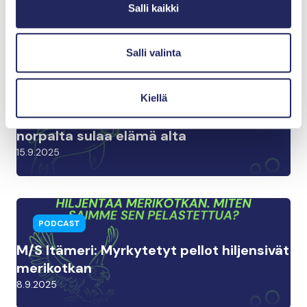
meriruoho, joka pitää meidät hengissä
Salli kaikki
22.9.2025
Salli valinta
PODCAST
Kiellä
M/S Itämeri: Perhetragedia Itämerellä –
norpalta sulaa elämä alta
15.9.2025
PODCAST
M/S Itämeri: Myrkytetyt pellot hiljensivät
merikotkan
8.9.2025