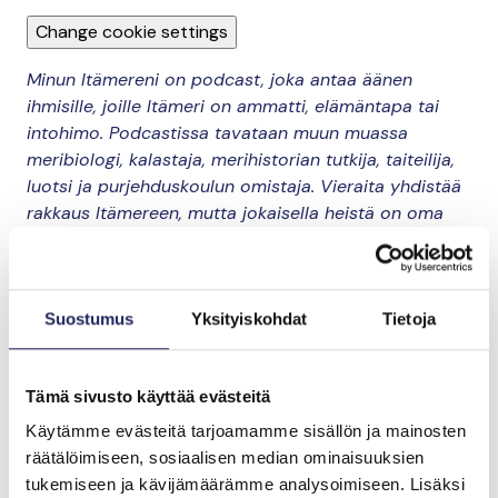
Change cookie settings
Minun Itämereni on podcast, joka antaa äänen
ihmisille, joille Itämeri on ammatti, elämäntapa tai
intohimo. Podcastissa tavataan muun muassa
meribiologi, kalastaja, merihistorian tutkija, taiteilija,
luotsi ja purjehduskoulun omistaja. Vieraita yhdistää
rakkaus Itämereen, mutta jokaisella heistä on oma
meren äärelle johtava polkunsa.
Minun Itämereni
-
podcastissa vieraat kertovat tärkeimmät Itämereen
liittyvät tarinansa.
Suostumus
Yksityiskohdat
Tietoja
Tämä sivusto käyttää evästeitä
Käytämme evästeitä tarjoamamme sisällön ja mainosten
räätälöimiseen, sosiaalisen median ominaisuuksien
tukemiseen ja kävijämäärämme analysoimiseen. Lisäksi