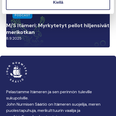
Kiellä
PODCAST
M/S Itämeri: Myrkytetyt pellot hiljensivät
merikotkan
8.9.2025
Pelastamme Itämeren ja sen perinnön tuleville
sukupolville.
John Nurmisen Säätiö on Itämeren suojelija, meren
puolestapuhuja, merikulttuurin vaalija ja