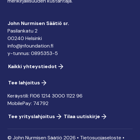
merikirjallisuuden kustantaja.
John Nurmisen Säätiö sr.
Pasilankatu 2
00240 Helsinki
info@jnfoundation.fi
y-tunnus: 0895353-5
Kaikki yhteystiedot
Tee lahjoitus
Keräystili: FI06 1214 3000 1122 96
MobilePay: 74792
Tee yrityslahjoitus
Tilaa uutiskirje
© John Nurmisen Säätiö 2026 •
Tietosuojaseloste
•