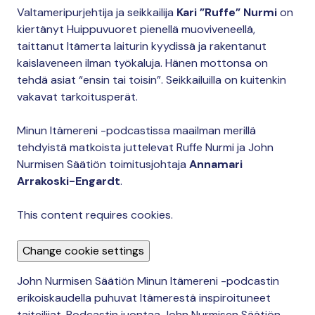
Valtameripurjehtija ja seikkailija
Kari ”Ruffe” Nurmi
on
kiertänyt Huippuvuoret pienellä muoviveneellä,
taittanut Itämerta laiturin kyydissä ja rakentanut
kaislaveneen ilman työkaluja. Hänen mottonsa on
tehdä asiat “ensin tai toisin”. Seikkailuilla on kuitenkin
vakavat tarkoitusperät.
Minun Itämereni -podcastissa maailman merillä
tehdyistä matkoista juttelevat Ruffe Nurmi ja John
Nurmisen Säätiön toimitusjohtaja
Annamari
Arrakoski-Engardt
.
This content requires cookies.
Change cookie settings
John Nurmisen Säätiön Minun Itämereni -podcastin
erikoiskaudella puhuvat Itämerestä inspiroituneet
taiteilijat. Podcastin juontaa John Nurmisen Säätiön