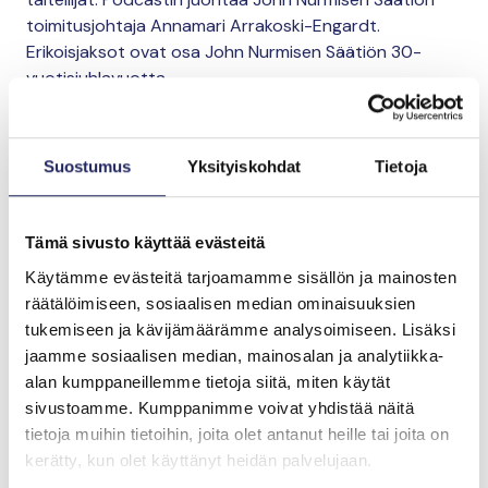
toimitusjohtaja Annamari Arrakoski-Engardt.
Erikoisjaksot ovat osa John Nurmisen Säätiön 30-
vuotisjuhlavuotta.
Suostumus
Yksityiskohdat
Tietoja
Tämä sivusto käyttää evästeitä
Käytämme evästeitä tarjoamamme sisällön ja mainosten
räätälöimiseen, sosiaalisen median ominaisuuksien
tukemiseen ja kävijämäärämme analysoimiseen. Lisäksi
jaamme sosiaalisen median, mainosalan ja analytiikka-
alan kumppaneillemme tietoja siitä, miten käytät
Ruffe Nurmi ja Annamari Arrakoski-Engardt
sivustoamme. Kumppanimme voivat yhdistää näitä
Kuuntele
Spotifyssa
,
iTunesissa
tai
Suplassa
tietoja muihin tietoihin, joita olet antanut heille tai joita on
Kaikki Minun Itämereni -podcastit
kerätty, kun olet käyttänyt heidän palvelujaan.