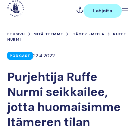
Hyppää
Päävalikko
sisältöön
Lahjoita
ETUSIVU
MITÄ TEEMME
ITÄMERI-MEDIA
RUFFE
NURMI
22.4.2022
PODCAST
Purjehtija Ruffe
Nurmi seikkailee,
jotta huomaisimme
Itämeren tilan