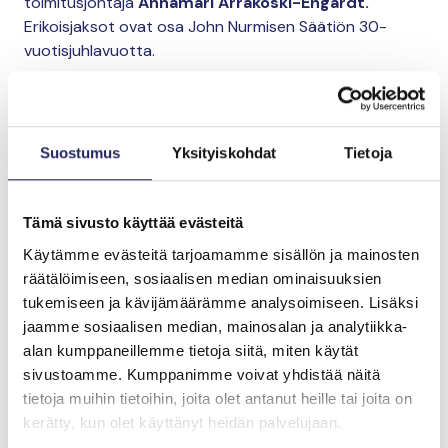
toimitusjohtaja
Annamari Arrakoski-Engardt.
Erikoisjaksot ovat osa John Nurmisen Säätiön 30-
vuotisjuhlavuotta.
Suostumus
Yksityiskohdat
Tietoja
Tämä sivusto käyttää evästeitä
Käytämme evästeitä tarjoamamme sisällön ja mainosten
räätälöimiseen, sosiaalisen median ominaisuuksien
tukemiseen ja kävijämäärämme analysoimiseen. Lisäksi
jaamme sosiaalisen median, mainosalan ja analytiikka-
Sanna Tahvanainen ja Annamari Arrakoski-Engardt podcast-
alan kumppaneillemme tietoja siitä, miten käytät
studiossa.
sivustoamme. Kumppanimme voivat yhdistää näitä
Kuuntele
Spotifyssa
,
iTunesissa
tai
Suplassa
tietoja muihin tietoihin, joita olet antanut heille tai joita on
Kaikki Minun Itämereni -podcastit
kerätty, kun olet käyttänyt heidän palvelujaan.