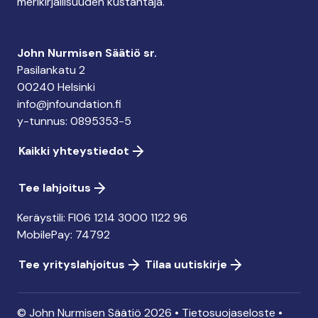
merikirjallisuuden kustantaja.
John Nurmisen Säätiö sr.
Pasilankatu 2
00240 Helsinki
info@jnfoundation.fi
y-tunnus: 0895353-5
Kaikki yhteystiedot
Tee lahjoitus
Keräystili: FI06 1214 3000 1122 96
MobilePay: 74792
Tee yrityslahjoitus
Tilaa uutiskirje
© John Nurmisen Säätiö 2026 •
Tietosuojaseloste
•