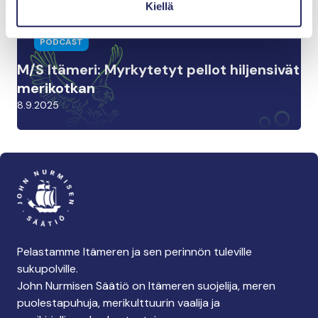
Kiellä
PODCAST
M/S Itämeri: Myrkytetyt pellot hiljensivät
merikotkan
8.9.2025
Pelastamme Itämeren ja sen perinnön tuleville
sukupolville.
John Nurmisen Säätiö on Itämeren suojelija, meren
puolestapuhuja, merikulttuurin vaalija ja