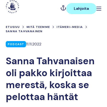
Hyppää
Päävalikko
sisältöön
Lahjoita
ETUSIVU
MITÄ TEEMME
ITÄMERI-MEDIA
SANNA TAHVANAINEN
11.11.2022
PODCAST
Sanna Tahvanaisen
oli pakko kirjoittaa
merestä, koska se
pelottaa häntät