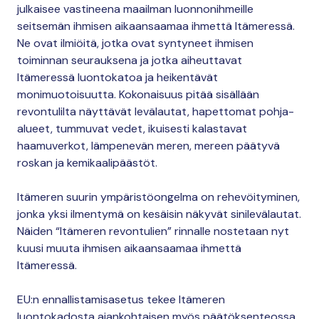
julkaisee vastineena maailman luonnonihmeille
seitsemän ihmisen aikaansaamaa ihmettä Itämeressä.
Ne ovat ilmiöitä, jotka ovat syntyneet ihmisen
toiminnan seurauksena ja jotka aiheuttavat
Itämeressä luontokatoa ja heikentävät
monimuotoisuutta. Kokonaisuus pitää sisällään
revontulilta näyttävät levälautat, hapettomat pohja-
alueet, tummuvat vedet, ikuisesti kalastavat
haamuverkot, lämpenevän meren, mereen päätyvä
roskan ja kemikaalipäästöt.
Itämeren suurin ympäristöongelma on rehevöityminen,
jonka yksi ilmentymä on kesäisin näkyvät sinilevälautat.
Näiden “Itämeren revontulien” rinnalle nostetaan nyt
kuusi muuta ihmisen aikaansaamaa ihmettä
Itämeressä.
EU:n ennallistamisasetus tekee Itämeren
luontokadosta ajankohtaisen myös päätöksenteossa.