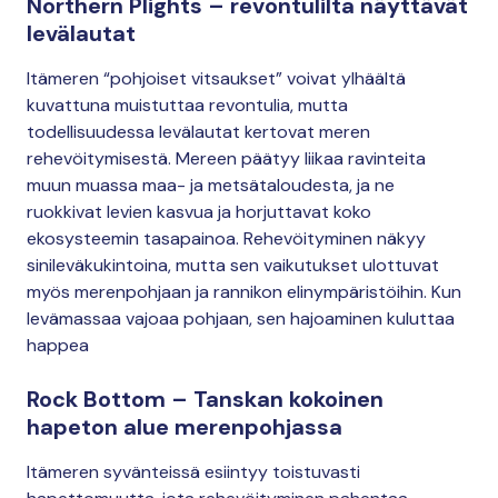
Northern Plights – revontulilta näyttävät
levälautat
Itämeren “pohjoiset vitsaukset” voivat ylhäältä
kuvattuna muistuttaa revontulia, mutta
todellisuudessa levälautat kertovat meren
rehevöitymisestä. Mereen päätyy liikaa ravinteita
muun muassa maa- ja metsätaloudesta, ja ne
ruokkivat levien kasvua ja horjuttavat koko
ekosysteemin tasapainoa. Rehevöityminen näkyy
sinileväkukintoina, mutta sen vaikutukset ulottuvat
myös merenpohjaan ja rannikon elinympäristöihin. Kun
levämassaa vajoaa pohjaan, sen hajoaminen kuluttaa
happea
Rock Bottom – Tanskan kokoinen
hapeton alue merenpohjassa
Itämeren syvänteissä esiintyy toistuvasti