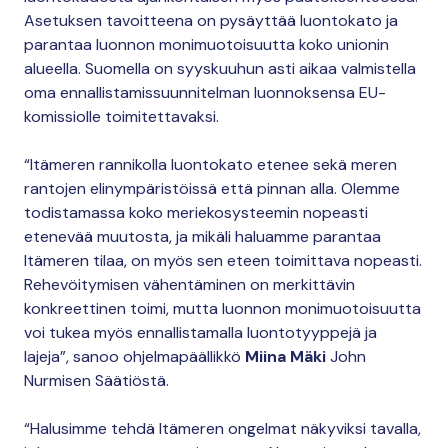
Asetuksen tavoitteena on pysäyttää luontokato ja
parantaa luonnon monimuotoisuutta koko unionin
alueella. Suomella on syyskuuhun asti aikaa valmistella
oma ennallistamissuunnitelman luonnoksensa EU-
komissiolle toimitettavaksi.
“Itämeren rannikolla luontokato etenee sekä meren
rantojen elinympäristöissä että pinnan alla. Olemme
todistamassa koko meriekosysteemin nopeasti
etenevää muutosta, ja mikäli haluamme parantaa
Itämeren tilaa, on myös sen eteen toimittava nopeasti.
Rehevöitymisen vähentäminen on merkittävin
konkreettinen toimi, mutta luonnon monimuotoisuutta
voi tukea myös ennallistamalla luontotyyppejä ja
lajeja”, sanoo ohjelmapäällikkö
Miina Mäki
John
Nurmisen Säätiöstä.
“Halusimme tehdä Itämeren ongelmat näkyviksi tavalla,