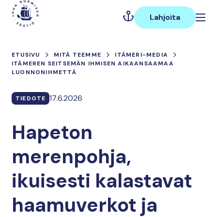
Hyppää
Päävalikko
sisältöön
Lahjoita
ETUSIVU
MITÄ TEEMME
ITÄMERI-MEDIA
ITÄMEREN SEITSEMÄN IHMISEN AIKAANSAAMAA
LUONNONIHMETTÄ
17.6.2026
TIEDOTE
Hapeton
merenpohja,
ikuisesti kalastavat
haamuverkot ja