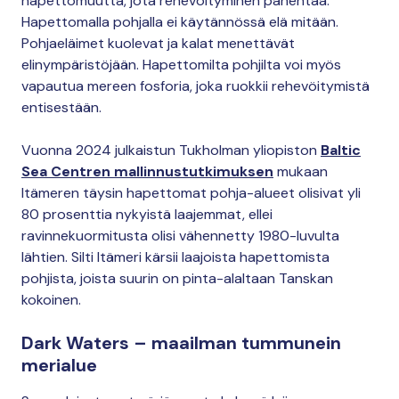
hapettomuutta, jota rehevöityminen pahentaa.
Hapettomalla pohjalla ei käytännössä elä mitään.
Pohjaeläimet kuolevat ja kalat menettävät
elinympäristöjään. Hapettomilta pohjilta voi myös
vapautua mereen fosforia, joka ruokkii rehevöitymistä
entisestään.
Vuonna 2024 julkaistun Tukholman yliopiston
Baltic
Sea Centren mallinnustutkimuksen
mukaan
Itämeren täysin hapettomat pohja-alueet olisivat yli
80 prosenttia nykyistä laajemmat, ellei
ravinnekuormitusta olisi vähennetty 1980-luvulta
lähtien. Silti Itämeri kärsii laajoista hapettomista
pohjista, joista suurin on pinta-alaltaan Tanskan
kokoinen.
Dark Waters – maailman tummunein
merialue