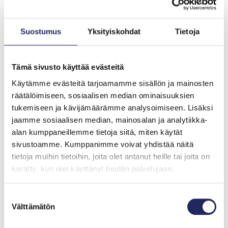
Ihminen on onnistunut luomaan pyydyksen, joka voi
jatkaa kalastamista vielä vuosia sen jälkeen, kun se on
Suostumus
Yksityiskohdat
Tietoja
hylätty tai kadonnut. Itämereen katoaa Suomessakin
vuosittain arviolta noin 2 000 verkkoa, joista suurin
osa on muovia, eli käytännössä ikuisia.
Tämä sivusto käyttää evästeitä
Käytämme evästeitä tarjoamamme sisällön ja mainosten
Suomen ympäristökeskuksen Re:Fish-hankkeessa
räätälöimiseen, sosiaalisen median ominaisuuksien
Suomen, Ruotsin ja Viron rannikoilta kerättiin parin
tukemiseen ja kävijämäärämme analysoimiseen. Lisäksi
kesän aikana lähes yhdeksän kilometriä haamuverkkoa,
jaamme sosiaalisen median, mainosalan ja analytiikka-
vaikka puhdistettu alue oli vain murto-osa Itämeren
alan kumppaneillemme tietoja siitä, miten käytät
pohjasta. Verkoista löytyi muun muassa eläviä ja
sivustoamme. Kumppanimme voivat yhdistää näitä
kuolleita kaloja sekä lintujen luita. Osa verkoista oli ollut
tietoja muihin tietoihin, joita olet antanut heille tai joita on
meressä vuosikymmeniä.
kerätty, kun olet käyttänyt heidän palvelujaan.
Baltic Hot Springs – maailman
nopeimmin lämpenevä meri
Suostumuksen
Välttämätön
valinta
Itämeri lämpenee nopeasti, ja ilmastonmuutos