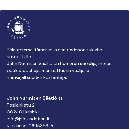
Pelastamme Itämeren ja sen perinnön tuleville
sukupolville.
John Nurmisen Säätiö on Itämeren suojelija, meren
puolestapuhuja, merikulttuurin vaalija ja
merikirjallisuuden kustantaja.
John Nurmisen Säätiö sr.
Pasilankatu 2
00240 Helsinki
info@jnfoundation.fi
y-tunnus: 0895353-5