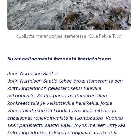
Kuollutta merenpohjaa Itämeressä. Kuva Pekka Tuuri
Kuvat seitsemästä ihmeestä lisätietoineen
John Nurmisen Säätiö
John Nurmisen Säätiö tekee työtä Itämeren ja sen
kulttuuriperinnön pelastamiseksi tuleville
sukupolville. Säätiö parantaa Itämeren tilaa
konkreettisilla ja vaikuttavilla hankkeilla, jotka
vähentävät mereen kohdistuvaa kuormitusta ja
ehkäisevät rehevöitymistä ja luontokatoa. Vuonna
1992 perustettu säätiö vaalii myös mereen liittyvää
kulttuuriperintöä. Toimintaa ohjaavat tulokset ja