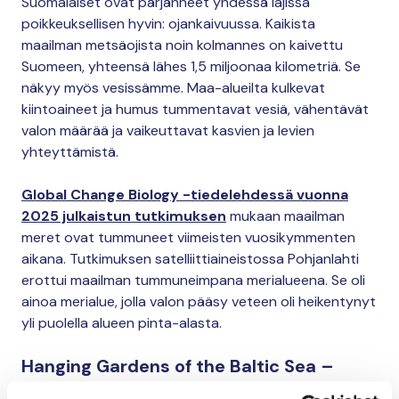
Suomalaiset ovat pärjänneet yhdessä lajissa
poikkeuksellisen hyvin: ojankaivuussa. Kaikista
maailman metsäojista noin kolmannes on kaivettu
Suomeen, yhteensä lähes 1,5 miljoonaa kilometriä. Se
näkyy myös vesissämme. Maa-alueilta kulkevat
kiintoaineet ja humus tummentavat vesiä, vähentävät
valon määrää ja vaikeuttavat kasvien ja levien
yhteyttämistä.
Global Change Biology -tiedelehdessä vuonna
2025 julkaistun tutkimuksen
mukaan maailman
meret ovat tummuneet viimeisten vuosikymmenten
aikana. Tutkimuksen satelliittiaineistossa Pohjanlahti
erottui maailman tummuneimpana merialueena. Se oli
ainoa merialue, jolla valon pääsy veteen oli heikentynyt
yli puolella alueen pinta-alasta.
Hanging Gardens of the Baltic Sea –
ikuisesti kalastavat haamuverkot