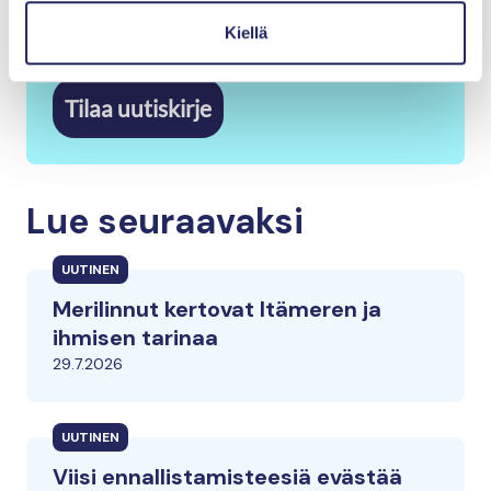
*Pakollinen tieto
Lue tästä
tietosuojaseloste
Kiellä
Tilaa uutiskirje
Lue seuraavaksi
UUTINEN
Merilinnut kertovat Itämeren ja
ihmisen tarinaa
29.7.2026
UUTINEN
Viisi ennallistamisteesiä evästää