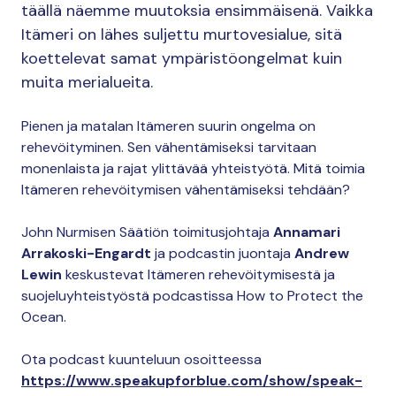
täällä näemme muutoksia ensimmäisenä. Vaikka
Itämeri on lähes suljettu murtovesialue, sitä
koettelevat samat ympäristöongelmat kuin
muita merialueita.
Pienen ja matalan Itämeren suurin ongelma on
rehevöityminen. Sen vähentämiseksi tarvitaan
monenlaista ja rajat ylittävää yhteistyötä. Mitä toimia
Itämeren rehevöitymisen vähentämiseksi tehdään?
John Nurmisen Säätiön toimitusjohtaja
Annamari
Arrakoski-Engardt
ja podcastin juontaja
Andrew
Lewin
keskustevat Itämeren rehevöitymisestä ja
suojeluyhteistyöstä podcastissa How to Protect the
Ocean.
Ota podcast kuunteluun osoitteessa
https://www.speakupforblue.com/show/speak-