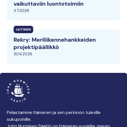
vaikuttaviin luontotoimiin
3.7.2026
UUTINEN
Rekry: Meriliikennehankkeiden
projektipäällikkö
30.6.2026
Pelastamme Itämeren ja sen perinnön tuleville
sukupolville.
John Nurmisen Säätiö on Itämeren suojelija, meren