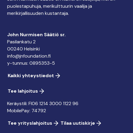
puolestapuhuja, merikulttuurin vaalija ja
merikirjallisuuden kustantaja.
John Nurmisen Säätiö sr.
Pasilankatu 2
00240 Helsinki
info@jnfoundation.fi
y-tunnus: 0895353-5
Kaikki yhteystiedot
Tee lahjoitus
Keräystili: FI06 1214 3000 1122 96
MobilePay: 74792
Tee yrityslahjoitus
Tilaa uutiskirje