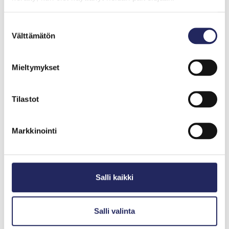
Sukunimi
*
Suostumuksen
Välttämätön
valinta
Mieltymykset
Sähköposti
*
Tilastot
Puhelinnumero
Markkinointi
Tilaan uutiskirjeen ja hyväksyn markkinointiluvan
Salli kaikki
John Nurmisen Säätiölle ja sen tytäryhtiölle Baltic Sea
Services Oy:lle. Tietojasi käsitellään John Nurmisen
Säätiön tietosuojaselosteen mukaisesti.
*
Salli valinta