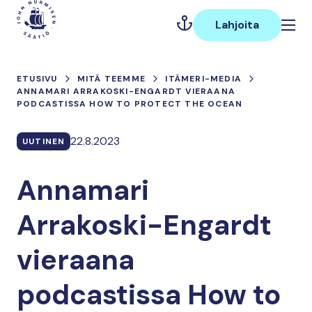
Hyppää
Päävalikko
sisältöön
Lahjoita
ETUSIVU
MITÄ TEEMME
ITÄMERI-MEDIA
ANNAMARI ARRAKOSKI-ENGARDT VIERAANA
PODCASTISSA HOW TO PROTECT THE OCEAN
22.8.2023
UUTINEN
Annamari
Arrakoski-Engardt
vieraana
podcastissa How to