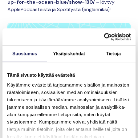
up-for-the-ocean-blue/show-130/
– löytyy
ApplePodcasteista ja Spotifysta (englanniksi)!
Haluatko pysyä
kartalla Itämeren
Suostumus
Yksityiskohdat
Tietoja
tilasta?
Tämä sivusto käyttää evästeitä
Tilaa uutiskirjeemme ja kuulet ensimmäisenä
Itämeri-aiheisista tapahtumista, säätiön
Käytämme evästeitä tarjoamamme sisällön ja mainosten
hankkeiden etenemisestä, merellisistä
räätälöimiseen, sosiaalisen median ominaisuuksien
julkaisuista ja muista kiinnostavista sisällöistä.
tukemiseen ja kävijämäärämme analysoimiseen. Lisäksi
jaamme sosiaalisen median, mainosalan ja analytiikka-
alan kumppaneillemme tietoja siitä, miten käytät
Etunimi
*
sivustoamme. Kumppanimme voivat yhdistää näitä
tietoja muihin tietoihin, joita olet antanut heille tai joita on
kerätty, kun olet käyttänyt heidän palvelujaan.