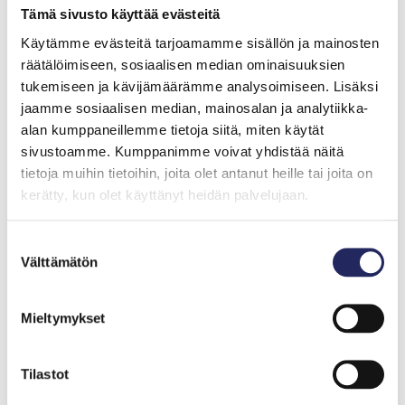
Viestintäpäällikkö
Tämä sivusto käyttää evästeitä
Luja-yhtiöt
paula.lahdenpera@luja.fi
Käytämme evästeitä tarjoamamme sisällön ja mainosten
räätälöimiseen, sosiaalisen median ominaisuuksien
tukemiseen ja kävijämäärämme analysoimiseen. Lisäksi
jaamme sosiaalisen median, mainosalan ja analytiikka-
Haluatko pysyä
alan kumppaneillemme tietoja siitä, miten käytät
kartalla Itämeren
sivustoamme. Kumppanimme voivat yhdistää näitä
tietoja muihin tietoihin, joita olet antanut heille tai joita on
tilasta?
kerätty, kun olet käyttänyt heidän palvelujaan.
Tilaa uutiskirjeemme ja kuulet ensimmäisenä
Suostumuksen
Itämeri-aiheisista tapahtumista, säätiön
Välttämätön
valinta
hankkeiden etenemisestä, merellisistä
julkaisuista ja muista kiinnostavista sisällöistä.
Mieltymykset
Etunimi
*
Tilastot