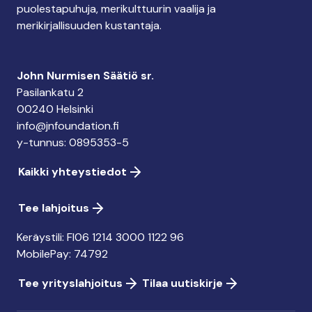
puolestapuhuja, merikulttuurin vaalija ja
merikirjallisuuden kustantaja.
John Nurmisen Säätiö sr.
Pasilankatu 2
00240 Helsinki
info@jnfoundation.fi
y-tunnus: 0895353-5
Kaikki yhteystiedot
Tee lahjoitus
Keräystili: FI06 1214 3000 1122 96
MobilePay: 74792
Tee yrityslahjoitus
Tilaa uutiskirje