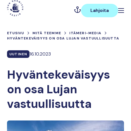
Hyppää
Päävalikko
sisältöön
Lahjoita
ETUSIVU
MITÄ TEEMME
ITÄMERI-MEDIA
HYVÄNTEKEVÄISYYS ON OSA LUJAN VASTUULLISUUTTA
16.10.2023
UUTINEN
Hyväntekeväisyys
on osa Lujan
vastuullisuutta