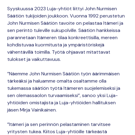
Syyskuussa 2023 Luja-yhtiöt liittyi John Nurmisen
Säätiön tukijoiden joukkoon. Vuonna 1992 perustetun
John Nurmisen Säätiön tavoite on pelastaa Itämeri ja
sen perintö tuleville sukupolville. Säätiön hankkeissa
parannetaan Itämeren tilaa konkreettisilla, mereen
kohdistuvaa kuormitusta ja ympäristöriskejä
vähentävillä toimilla. Työtä ohjaavat mitattavat
tulokset ja vaikuttavuus.
”Näemme John Nurmisen Säätiön työn äärimmäisen
tärkeäksi ja haluamme omalta osaltamme olla
tukemassa säätiön työtä Itämeren suojelemiseksi ja
sen olemassaolon turvaamiseksi”, sanoo yksi Luja-
yhtiöiden omistajista ja Luja-yhtiöiden hallituksen
jäsen Mirja Vainikainen.
”Itämeri ja sen perinnön pelastaminen tarvitsee
yritysten tukea. Kiitos Luja-yhtiöille tärkeästä