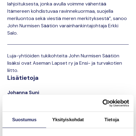
lahjoituksesta, jonka avulla voimme vähentää
Itämereen kohdistuvaa ravinnekuormaa, suojella
meriluontoa sekä viestiä meren merkityksestä”, sanoo
John Nurmisen Säätiön varainhankintajohtaja Erkki
Salo.
Luja-yhtiöiden tukikohteita John Nurmisen Säätiön
lisäksi ovat Aseman Lapset ry ja Ensi- ja turvakotien
liitto.
Lisätietoja
Johanna Suni
Viestintäpäällikkö
johanna.suni@jnfoundation.fi
+358 40 515 4216
Suostumus
Yksityiskohdat
Tietoja
Paula Lahdenperä