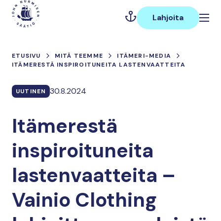
Hyppää
Päävalikko
sisältöön
Lahjoita
ETUSIVU
MITÄ TEEMME
ITÄMERI-MEDIA
ITÄMERESTÄ INSPIROITUNEITA LASTENVAATTEITA
30.8.2024
UUTINEN
Itämerestä
inspiroituneita
lastenvaatteita –
Vainio Clothing