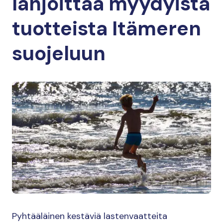
lahjoittaa myydyistä
tuotteista Itämeren
suojeluun
Pyhtääläinen kestäviä lastenvaatteita