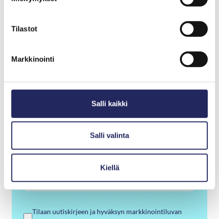
Etunimi
*
Tilastot
Markkinointi
Sukunimi
*
Salli kaikki
Sähköposti
*
Salli valinta
Puhelinnumero
Kiellä
Tilaan uutiskirjeen ja hyväksyn markkinointiluvan