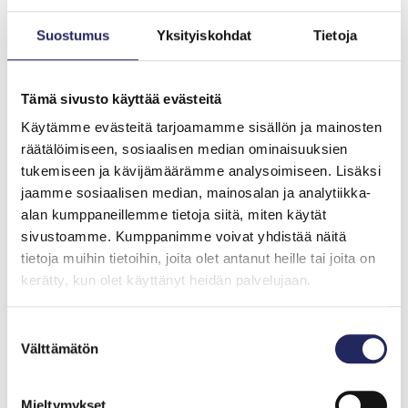
Ryhdy
kuukausilahjoittajaksi
Suostumus
Yksityiskohdat
Tietoja
Tämä sivusto käyttää evästeitä
Käytämme evästeitä tarjoamamme sisällön ja mainosten
räätälöimiseen, sosiaalisen median ominaisuuksien
tukemiseen ja kävijämäärämme analysoimiseen. Lisäksi
Haluatko pysyä
jaamme sosiaalisen median, mainosalan ja analytiikka-
alan kumppaneillemme tietoja siitä, miten käytät
kartalla Itämeren
sivustoamme. Kumppanimme voivat yhdistää näitä
tietoja muihin tietoihin, joita olet antanut heille tai joita on
tilasta?
kerätty, kun olet käyttänyt heidän palvelujaan.
Tilaa uutiskirjeemme ja kuulet ensimmäisenä
Suostumuksen
Itämeri-aiheisista tapahtumista, säätiön
Välttämätön
valinta
hankkeiden etenemisestä, merellisistä
julkaisuista ja muista kiinnostavista sisällöistä.
Mieltymykset