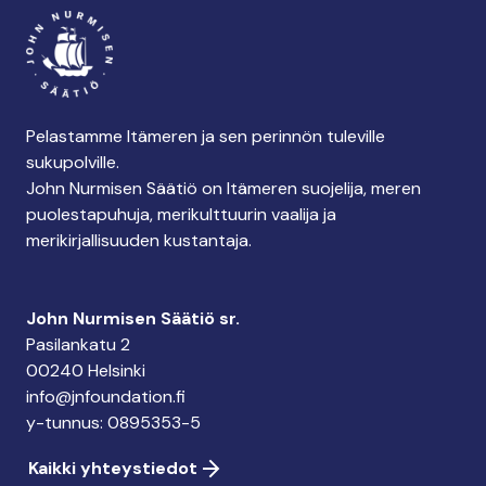
Pelastamme Itämeren ja sen perinnön tuleville
sukupolville.
John Nurmisen Säätiö on Itämeren suojelija, meren
puolestapuhuja, merikulttuurin vaalija ja
merikirjallisuuden kustantaja.
John Nurmisen Säätiö sr.
Pasilankatu 2
00240 Helsinki
info@jnfoundation.fi
y-tunnus: 0895353-5
Kaikki yhteystiedot