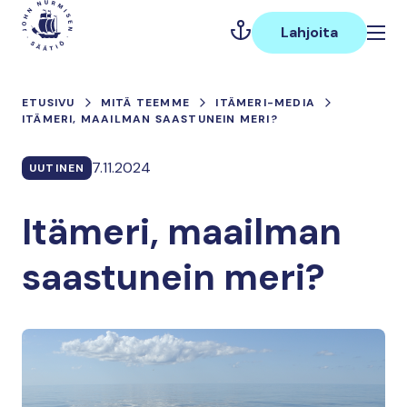
Hyppää
Päävalikko
sisältöön
Lahjoita
ETUSIVU
MITÄ TEEMME
ITÄMERI-MEDIA
ITÄMERI, MAAILMAN SAASTUNEIN MERI?
7.11.2024
UUTINEN
Itämeri, maailman
saastunein meri?