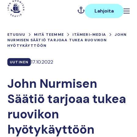
Hyppää
Päävalikko
sisältöön
Lahjoita
ETUSIVU
MITÄ TEEMME
ITÄMERI-MEDIA
JOHN
NURMISEN SÄÄTIÖ TARJOAA TUKEA RUOVIKON
HYÖTYKÄYTTÖÖN
17.10.2022
UUTINEN
John Nurmisen
Säätiö tarjoaa tukea
ruovikon
hyötykäyttöön