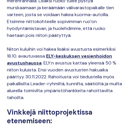
merenrannalla. Lisäksi ruoko tulee pystyä
murskaamaan ja keräämään välivarastopaikalle tien
varteen, josta se voidaan hakea kuorma-autoilla.
Etsimme niittokohteelle sopivimman ruo’on
hyödyntämistavan, ja huolehdimme, että ruoko
haetaan pois niiton päätyttyä.
Niiton kuluihin voi hakea lisäksi avustusta esimerkiksi
18.10. avautuvassa
ELY-keskuksen vesienhoidon
avustushaussa
. ELY:n avustus kattaa yleensä 50 %
niiton kuluista. Ensi vuoden avustusten hakuaika
päättyy 30.11.2022. Rahoitusta voi tiedustella myös
paikallisilta Leader-ryhmiltä, kunnilta, säätiöltä ja muilta
alueella toimivilta ympäristöhankkeita rahoittavilta
tahoilta.
Vinkkejä niittoprojektissa
etenemiseen: