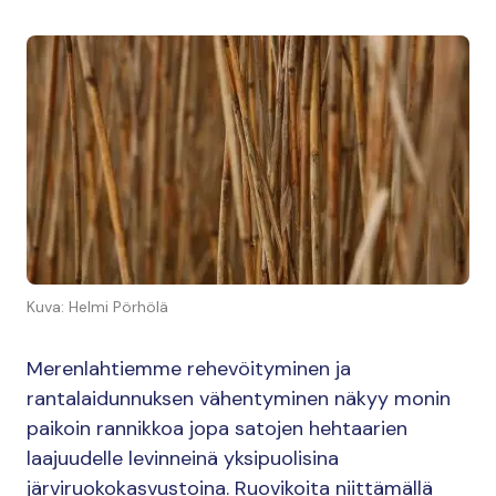
Kuva: Helmi Pörhölä
Merenlahtiemme rehevöityminen ja
rantalaidunnuksen vähentyminen näkyy monin
paikoin rannikkoa jopa satojen hehtaarien
laajuudelle levinneinä yksipuolisina
järviruokokasvustoina. Ruovikoita niittämällä