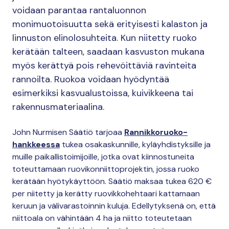
voidaan parantaa rantaluonnon
monimuotoisuutta sekä erityisesti kalaston ja
linnuston elinolosuhteita. Kun niitetty ruoko
kerätään talteen, saadaan kasvuston mukana
myös kerättyä pois rehevöittäviä ravinteita
rannoilta. Ruokoa voidaan hyödyntää
esimerkiksi kasvualustoissa, kuivikkeena tai
rakennusmateriaalina.
John Nurmisen Säätiö tarjoaa
Rannikkoruoko-
hankkeessa
tukea osakaskunnille, kyläyhdistyksille ja
muille paikallistoimijoille, jotka ovat kiinnostuneita
toteuttamaan ruovikonniittoprojektin, jossa ruoko
kerätään hyötykäyttöön. Säätiö maksaa tukea 620 €
per niitetty ja kerätty ruovikkohehtaari kattamaan
keruun ja välivarastoinnin kuluja. Edellytyksenä on, että
niittoala on vähintään 4 ha ja niitto toteutetaan