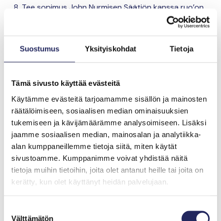
Tee sopimus John Nurmisen Säätiön kanssa ruo’on
keruusta
Toteuta ruovikon niitto ja kuljeta ruoko sovitulle
Suostumus
Yksityiskohdat
Tietoja
välivarastolle tien varteen
Raportoi projektin toteutumisesta tukien
maksamista varten
Tämä sivusto käyttää evästeitä
Käytämme evästeitä tarjoamamme sisällön ja mainosten
Jos suunnittelet niittoa, tutustu myös kestävään
räätälöimiseen, sosiaalisen median ominaisuuksien
niittoon toteutuksen
pelisääntöihin
.
tukemiseen ja kävijämäärämme analysoimiseen. Lisäksi
jaamme sosiaalisen median, mainosalan ja analytiikka-
Asiantuntijoiden vinkkeihin sekä osakaskuntien
alan kumppaneillemme tietoja siitä, miten käytät
kokemuksiin niittoprojektin toteutuksesta voi tutustua
sivustoamme. Kumppanimme voivat yhdistää näitä
Rantaruovikot -hyötykäyttöön webinaarimme
tietoja muihin tietoihin, joita olet antanut heille tai joita on
tallenteesta.
kerätty, kun olet käyttänyt heidän palvelujaan.
Suostumuksen
Välttämätön
valinta