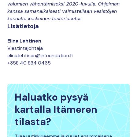
valumien vähentämiseksi 2020-luvulla. Ohjelman
kanssa samanaikaisesti valmistellaan vesistöjen
kannalta keskeinen fosforiasetus.
Lisätietoja
Elina Lehtinen
Viestintäjohtaja
elina.lehtinen@jnfoundation.fi
+358 40 834 0465
Haluatko pysyä
kartalla Itämeren
tilasta?
Tilaa uutiskirjeemme ja kuulet ensimmäisenä