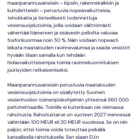
maanparannusaineisiin – kipsiin, rakennekalkkiin ja
kuitulietteisiin – perustuvia nopeavaikutteisia,
tehokkaita ja tieteellisesti todennettuja
vesiensuojelutoimia, joilla voidaan välittömästi
vähentää Itämereen ja sisävesiin pelloilta valuvaa
fosforikuormaa noin 50 %. Näin voidaan nopeasti
leikata maatalouden ravinnevalumaa ja saada vesistöt
hyvään tilaan samalla kun tehdään
hidasvaikutteisempia toimia ravinnekuormituksen
juurisyiden ratkaisemiseksi.
Maanparannusaineisiin perustuvia maatalouden
vesiensuojelutoimia on sisällytetty Suomen
vesienhoidon toimenpideohjelmiin yhteensä 560 000
peltohehtaarille. Toimille ei kuitenkaan ole olemassa
rahoitusta. Rahoitustarve on vuoteen 2027 mennessä
vähintään 100 MEUR eli 20 MEUR vuodessa. Se on niin
paljon, ettei toimia voida toteuttaa pelkällä
kansallisella rahoituksella. Sen sijaan EU:n