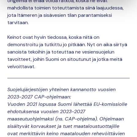
ongelmia ei enää voida ratkoa, koska ne eivät
mahdollista toimien toteuttamista siinä laajuudessa,
jota Itämeren ja sisävesien tilan parantamiseksi
tarvitaan.
Keinot ovat hyvin tiedossa, koska niitä on
demonstroitu ja tutkittu jo pitkään. Nyt on aika siirtyä
sanoista tekoihin ja toteuttaa ne vesiensuojelun
tavoitteet, joihin Suomi on sitoutunut ja jotka meitä
velvoittavat.
Suojelujärjestöjen yhteinen kannanotto vuosien
2023-2027 CAP-ohjelmaan:
Vuoden 2021 lopussa Suomi lähettää EU-komissiolle
ehdotuksensa vuosien 2023-2027
maaseutuohjelmaksi (ns. CAP-ohjelma). Ohjelmaan
sisältyvät korvaukset ja tuet maataloustuottajille
ovat merkittävin keino maatalouden rehevöittävien