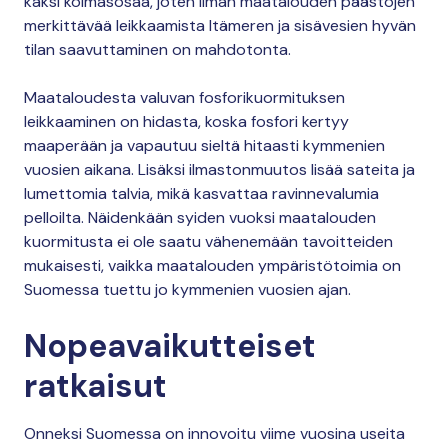
kaksi kolmasosaa, joten ilman maatalouden päästöjen
merkittävää leikkaamista Itämeren ja sisävesien hyvän
tilan saavuttaminen on mahdotonta.
Maataloudesta valuvan fosforikuormituksen
leikkaaminen on hidasta, koska fosfori kertyy
maaperään ja vapautuu sieltä hitaasti kymmenien
vuosien aikana. Lisäksi ilmastonmuutos lisää sateita ja
lumettomia talvia, mikä kasvattaa ravinnevalumia
pelloilta. Näidenkään syiden vuoksi maatalouden
kuormitusta ei ole saatu vähenemään tavoitteiden
mukaisesti, vaikka maatalouden ympäristötoimia on
Suomessa tuettu jo kymmenien vuosien ajan.
Nopeavaikutteiset
ratkaisut
Onneksi Suomessa on innovoitu viime vuosina useita