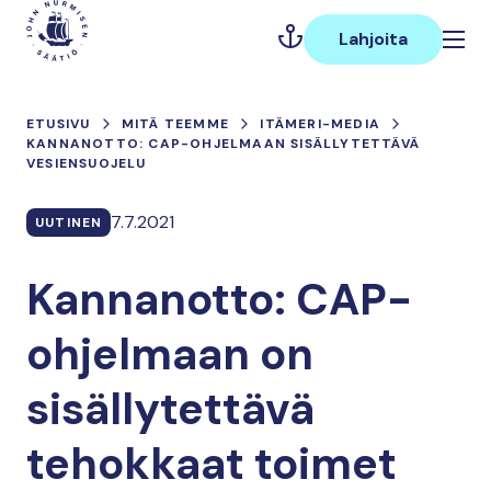
Hyppää
Päävalikko
sisältöön
Lahjoita
ETUSIVU
MITÄ TEEMME
ITÄMERI-MEDIA
KANNANOTTO: CAP-OHJELMAAN SISÄLLYTETTÄVÄ
VESIENSUOJELU
7.7.2021
UUTINEN
Kannanotto: CAP-
ohjelmaan on
sisällytettävä
tehokkaat toimet