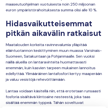
maaseutuohjelman vuotuisesta noin 250 miljoonan
euron ympäristörahoituksesta summa olisi alle 10 %.
Hidasvaikutteisemmat
pitkän aikavälin ratkaisut
Maatalouden korkeita ravinnevalumia ylläpitää
eläintuotannon keskittyminen muun muassa Varsinais-
Suomeen, Satakuntaan ja Pohjanmaalle. Sen vuoksi
näillä alueilla on lantaravinteita huomattavasti
enemmän, kuin kasvien tarpeen mukainen lannoitus
edellyttää. Ylimääräinen lantafosfori kertyy maaperään
ja valuu vesistöjä rehevöittämään.
Lantaa voidaan käsitellä niin, että erotetaan runsaasti
fosforia sisältävä kiintoaine nesteestä, joka taas
sisältää enemmän typpeä. Tähän soveltuvat