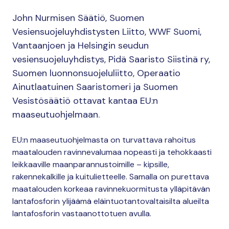
John Nurmisen Säätiö, Suomen
Vesiensuojeluyhdistysten Liitto, WWF Suomi,
Vantaanjoen ja Helsingin seudun
vesiensuojeluyhdistys, Pidä Saaristo Siistinä ry,
Suomen luonnonsuojeluliitto, Operaatio
Ainutlaatuinen Saaristomeri ja Suomen
Vesistösäätiö ottavat kantaa EU:n
maaseutuohjelmaan.
EU:n maaseutuohjelmasta on turvattava rahoitus
maatalouden ravinnevalumaa nopeasti ja tehokkaasti
leikkaaville maanparannustoimille – kipsille,
rakennekalkille ja kuitulietteelle. Samalla on purettava
maatalouden korkeaa ravinnekuormitusta ylläpitävän
lantafosforin ylijäämä eläintuotantovaltaisilta alueilta
lantafosforin vastaanottotuen avulla.