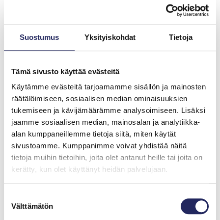
vesihuollosta ja prosessiteollisuudesta tutut
erotusmenetelmät. Erotustekniikkaa voidaan käyttää
myös biokaasulaitosten yhteydessä.
Suostumus
Yksityiskohdat
Tietoja
Lantafosforia ei tällä hetkellä saada liikkumaan pois
ravinneylijäämäisiltä alueilta, koska se tulee viljelijöille
prosessointi- ja kuljetuskustannusten vuoksi selvästi
Tämä sivusto käyttää evästeitä
mineraalifosforia kalliimmaksi. Ongelman
Käytämme evästeitä tarjoamamme sisällön ja mainosten
ratkaisemiseksi maaseutuohjelmaan on sisällytettävä
räätälöimiseen, sosiaalisen median ominaisuuksien
lantafosforin vastaanottotuki, joka mahdollistaa
tukemiseen ja kävijämäärämme analysoimiseen. Lisäksi
ravinnealijäämäisten alueiden viljelijöille lantafosforin
jaamme sosiaalisen median, mainosalan ja analytiikka-
käytön. Jo viidellä miljoonalla eurolla vuodessa voidaan
alan kumppaneillemme tietoja siitä, miten käytät
siirtää vuodessa 500 tonnia fosforia sinne, missä se ei
sivustoamme. Kumppanimme voivat yhdistää näitä
aiheuta haittaa vesistöille.
tietoja muihin tietoihin, joita olet antanut heille tai joita on
kerätty, kun olet käyttänyt heidän palvelujaan.
Lisäksi, jos nykyisistä ympäristökorvauksen ehtona
olleista fosforin lannoitusrajoista luovutaan, saman
Suostumuksen
tasoiset fosforirajat on heti uuden EU-tukikauden
Välttämätön
valinta
alussa 2023 siirrettävä kansalliseen sääntelyyn.