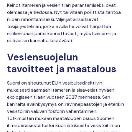
Keinot Itämeren ja vesien tilan parantamiseksi ovat
olemassa ja tiedossa. Nyt tarvitaan poliittista tahtoa
niiden rahoittamiseksi. Viljelijät ansaitsevat
tukijärjestelmän, jonka avulla he voivat harjoittaa
elinkeinoaan paitsi kannattavasti, myös Itämeren ja
sisävesien kannalta kestävästi.
Vesiensuojelun
tavoitteet ja maatalous
Suomi on sitoutunut EU:n vesipuitedirektiivin
mukaisesti saamaan Itämeren ja sisävedet hyvään
ekologiseen tilaan vuoteen 2027 mennessä. Sen
kannalta avainkysymys on ravinnepäästöjen ja etenkin
vesistöihin valuvan fosforin vähentäminen.
Tutkimusten mukaan maatalouden osuus Suomen
ihmisperäisestä fosforikuormituksesta vesistöihin on