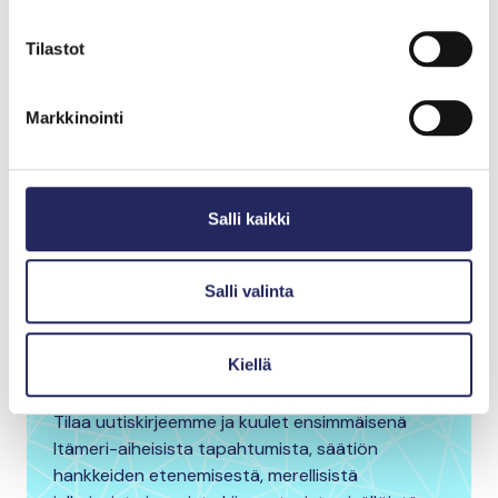
KPMG on yksi maailman johtavista
Tilastot
asiantuntijaorganisaatioista, jonka palveluihin
kuuluvat tilintarkastus-, vero-, laki- ja
Markkinointi
neuvontapalvelut. Sara ja KPMG:n muut
omistautuneet ESG-asiantuntijat tukevat asiakkaita
ESG-polun jokaisessa vaiheessa.
Salli kaikki
Haluatko pysyä
Salli valinta
kartalla Itämeren
tilasta?
Kiellä
Tilaa uutiskirjeemme ja kuulet ensimmäisenä
Itämeri-aiheisista tapahtumista, säätiön
hankkeiden etenemisestä, merellisistä