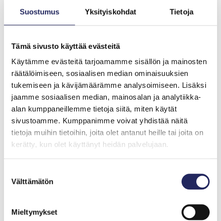
Suostumus
Yksityiskohdat
Tietoja
KPMG:n vastuullisuusasiantuntija Sara Paananen ja Seppo-
vene
Tämä sivusto käyttää evästeitä
Yhteysaluksella lähisaaristoon,
Käytämme evästeitä tarjoamamme sisällön ja mainosten
räätälöimiseen, sosiaalisen median ominaisuuksien
omalla veneellä saunomaan
tukemiseen ja kävijämäärämme analysoimiseen. Lisäksi
jaamme sosiaalisen median, mainosalan ja analytiikka-
Vien ulkomaiset ystävät mielelläni Helsingin ja Espoon
alan kumppaneillemme tietoja siitä, miten käytät
saariin, joista useimpiin pääsee myös yhteysaluksilla.
sivustoamme. Kumppanimme voivat yhdistää näitä
Saaristo on monelle todella uniikki. Lähiluontokohteista
tietoja muihin tietoihin, joita olet antanut heille tai joita on
suosikkini on Pikku Leikosaari Helsingin edustalla.
kerätty, kun olet käyttänyt heidän palvelujaan.
Pidemmälle purjehtiessa nautin Tammisaaren
kansallispuiston puutarhaväylistä ja kauniista saarista,
joissa on kaikki olennainen: huussi, sauna ja meri.
Suostumuksen
Välttämätön
valinta
KPMG Suomi tukee avainkumppanina John Nurmisen
Mieltymykset
Säätiön työtä Itämeren pelastamiseksi.