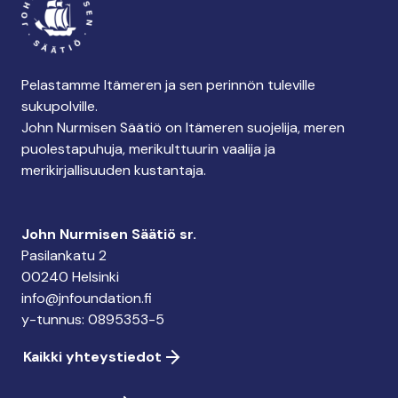
Pelastamme Itämeren ja sen perinnön tuleville
sukupolville.
John Nurmisen Säätiö on Itämeren suojelija, meren
puolestapuhuja, merikulttuurin vaalija ja
merikirjallisuuden kustantaja.
John Nurmisen Säätiö sr.
Pasilankatu 2
00240 Helsinki
info@jnfoundation.fi
y-tunnus: 0895353-5
Kaikki yhteystiedot