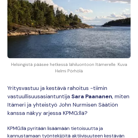
Helsingistä pääsee hetkessä lähiluontoon Itämerelle. Kuva
Helmi Pörhölä
Yritysvastuu ja kestävä rahoitus -tiimin
vastuullisuusasiantuntija
Sara Paananen
, miten
Itämeri ja yhteistyö John Nurmisen Säätiön
kanssa näkyy arjessa KPMG:llä?
KPMG:llä pyritään lisäämään tietoisuutta ja
kannustamaan työntekijöitä aktiivisuuteen kestävän