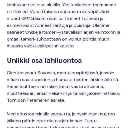
kehityksen eri osa-alueilla. Yksi keskeinen teemamme
on Itämeri. Vuosittaisena vapaaehtoistyöpäivänä
monet KPMG:läiset ovat tarttuneet toimeen ja
esimerkiksi siivonneet rantoja ja puistoja. Olemme
saaneet vinkkejä Itämeri-ystävällisiin arjen valintoihin ja
omaa Itämeri-suhdettaan on voinut pohtia muun
muassa valokuvakilpailun kautta.
Uniikki osa lähiluontoa
Olen kasvanut Savossa, maatalouspitäjässä, jossain
määrin saastuneiden ja humuspitoisten järvien äärellä.
Itämerisuhteeni on rakentunut vasta aikuisena,
muuttaessani ensin Helsinkiin ja tämän jälkeen hetkeksi
Tornioon Perämeren äärelle.
Meri edustaa minulle vapautta, ja hyvin pian muuton
jälkeen päätin opetella purjehtimaan. Tuntui
ennenkokemattomalta luksukselta, että voi vain astua