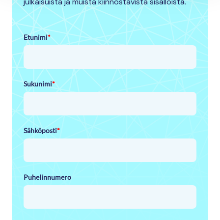
julkaisuista ja muista kiinnostavista sisällöistä.
Etunimi
*
Sukunimi
*
Sähköposti
*
Puhelinnumero