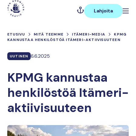
Hyppää
Päävalikko
sisältöön
Lahjoita
ETUSIVU
MITÄ TEEMME
ITÄMERI-MEDIA
KPMG
KANNUSTAA HENKILÖSTÖÄ ITÄMERI-AKTIIVISUUTEEN
6.6.2025
UUTINEN
KPMG kannustaa
henkilöstöä Itämeri-
aktiivisuuteen