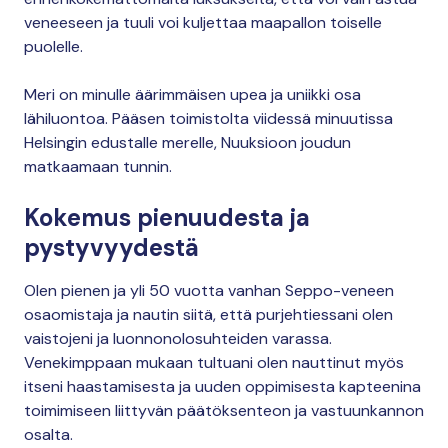
veneeseen ja tuuli voi kuljettaa maapallon toiselle
puolelle.
Meri on minulle äärimmäisen upea ja uniikki osa
lähiluontoa. Pääsen toimistolta viidessä minuutissa
Helsingin edustalle merelle, Nuuksioon joudun
matkaamaan tunnin.
Kokemus pienuudesta ja
pystyvyydestä
Olen pienen ja yli 50 vuotta vanhan Seppo-veneen
osaomistaja ja nautin siitä, että purjehtiessani olen
vaistojeni ja luonnonolosuhteiden varassa.
Venekimppaan mukaan tultuani olen nauttinut myös
itseni haastamisesta ja uuden oppimisesta kapteenina
toimimiseen liittyvän päätöksenteon ja vastuunkannon
osalta.