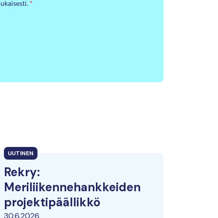
ukaisesti.
*
UUTINEN
Rekry:
Meriliikennehankkeiden
projektipäällikkö
30.6.2026