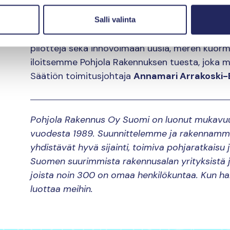
”Pitkällä aikavälillä uskomme Itämeren tilan e
Salli valinta
jatkamaan nykyisiä hankkeitamme, laajentamaan 
pilotteja sekä innovoimaan uusia, meren kuormi
iloitsemme Pohjola Rakennuksen tuesta, joka 
Säätiön toimitusjohtaja
Annamari Arrakoski-
Pohjola Rakennus Oy Suomi on luonut mukavuusa
vuodesta 1989. Suunnittelemme ja rakennamme v
yhdistävät hyvä sijainti, toimiva pohjaratkaisu
Suomen suurimmista rakennusalan yrityksistä j
joista noin 300 on omaa henkilökuntaa. Kun ha
luottaa meihin.