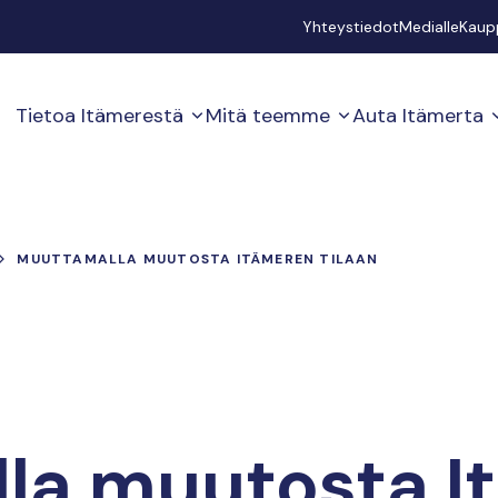
Secondary
Yhteystiedot
Medialle
Kaup
Tietoa Itämerestä
Mitä teemme
Auta Itämerta
MUUTTAMALLA MUUTOSTA ITÄMEREN TILAAN
la muutosta I