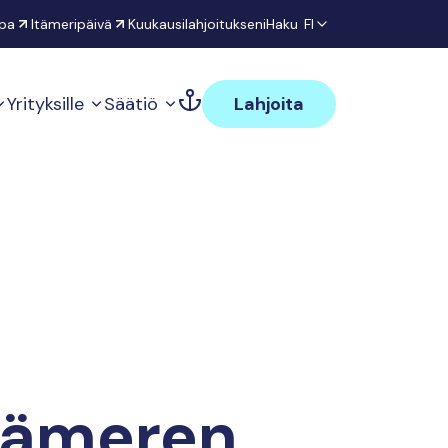
pa
Itämeripäivä
Kuukausilahjoitukseni
Haku
FI
Yrityksille
Säätiö
Lahjoita
tämeren