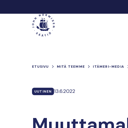
Hyppää
sisältöön
Päävalikko
ETUSIVU
MITÄ TEEMME
ITÄMERI-MEDIA
13.6.2022
UUTINEN
Muuttamal