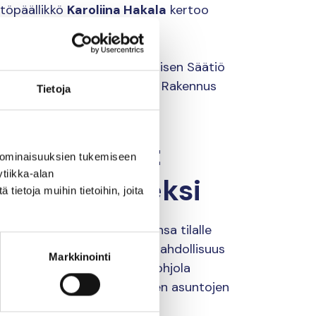
töpäällikkö
Karoliina Hakala
kertoo
 Nurmisen Säätiö. John Nurmisen Säätiö
työkumppaniksi, sillä Pohjola Rakennus
Tietoja
onkreettiset
 ominaisuuksien tukemiseen
tiikka-alan
pelastamiseksi
ietoja muihin tietoihin, joita
t valitsemaan muuttolahjansa tilalle
nna 2022. Kaiken kaikkiaan mahdollisuus
Markkinointi
nna valmistuvaa asuntoa. Pohjola
s mahdollisten myymättömien asuntojen