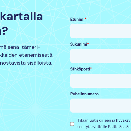
kartalla
Etunimi
*
a?
Sukunimi
*
mmäisenä Itämeri-
nkkeiden etenemisestä,
nnostavista sisällöistä.
Sähköposti
*
Puhelinnumero
Tilaan uutiskirjeen ja hyväks
sen tytäryhtiölle Baltic Sea S