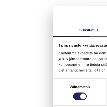
Suostumus
Tämä sivusto käyttää eväste
Käytämme evästeitä tarjoama
ja kävijämäärämme analysoim
kumppaneillemme tietoja siitä
olet antanut heille tai joita o
Suostumuksen
Välttämätön
valinta