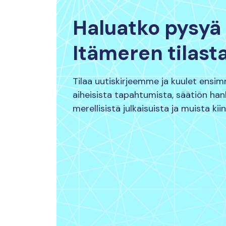
Haluatko pysyä 
Itämeren tilast
Tilaa uutiskirjeemme ja kuulet ensi
aiheisista tapahtumista, säätiön ha
merellisistä julkaisuista ja muista kii