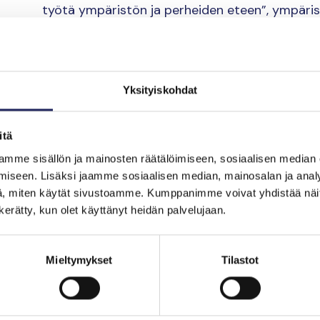
työtä ympäristön ja perheiden eteen”, ympäris
Pohjola Rakennukselta.
Lahjoituskohteiksi valittiin Hope Ry sekä John
oli Pohjola Rakennukselle helppo valinta yhteis
Yksityiskohdat
toimii monissa Suomen rantakaupungeissa.
itä
Tuki mahdollistaa k
mme sisällön ja mainosten räätälöimiseen, sosiaalisen median
iseen. Lisäksi jaamme sosiaalisen median, mainosalan ja analy
hankkeet Itämeren 
, miten käytät sivustoamme. Kumppanimme voivat yhdistää näitä t
n kerätty, kun olet käyttänyt heidän palvelujaan.
Ensimmäiset 113 kotia, joiden asukkaat pääsevä
lahjoituksen, valmistuvat kesäkuun lopulla vuo
Mieltymykset
Tilastot
lahjoitukseen koskee hieman alle 800 tänä vuo
Rakennus lahjoittaa kotien valmistuessa myö
muuttolahjojen osuuden hyväntekeväisyyteen.