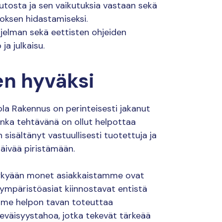
utosta ja sen vaikutuksia vastaan sekä
oksen hidastamiseksi.
hjelman sekä eettisten ohjeiden
a julkaisu.
en hyväksi
ola Rakennus on perinteisesti jakanut
onka tehtävänä on ollut helpottaa
 sisältänyt vastuullisesti tuotettuja ja
päivää piristämään.
Nykyään monet asiakkaistamme ovat
 ympäristöasiat kiinnostavat entistä
mme helpon tavan toteuttaa
eväisyystahoa, jotka tekevät tärkeää