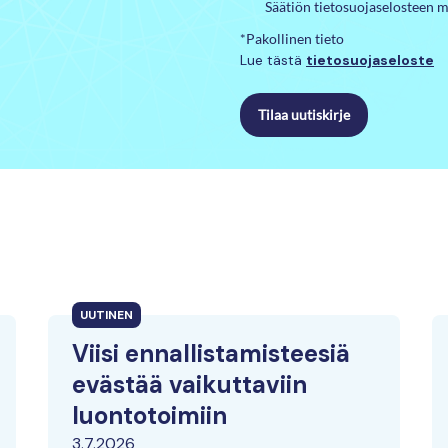
Säätiön tietosuojaselosteen m
*Pakollinen tieto
Lue tästä
tietosuojaseloste
Tilaa uutiskirje
UUTINEN
Viisi ennallistamisteesiä
evästää vaikuttaviin
luontotoimiin
3.7.2026