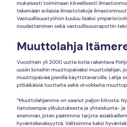
mukaisesti toimimaan kiireellisesti ilmastonmu
tekemään erilaisia ilmastotekoja ilmastonmuut
Vastuullisuustyöhön kuuluu lisäksi ympäristöo
noudattaminen sekä vastuullisuusraportin teko j
Muuttolahja Itämer
Vuosittain yli 2000 uutta kotia rakentava Pohj
uusiin koteihin muuttopäiväksi muuttolahjan, j
muuttopäivää pienillä käyttötavaroilla. Lahja on
pitkäikäisiä tuotteita sekä virvokkeita muutto
”Muuttolahjamme on saanut paljon kiitosta. 
tietoisempia ylikulutuksesta ja yhteiskunta- ja
enemmän, joten päätimme tarjota asiakkaille
hyväntekeväisyyttä. Valitsimme kaksi hyväntek