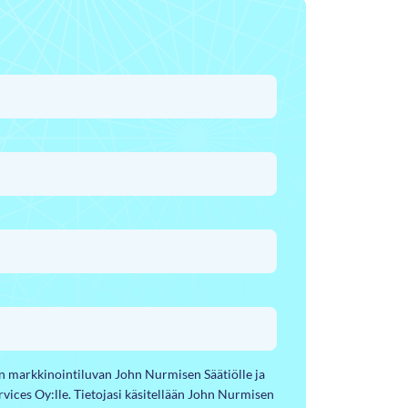
yn markkinointiluvan John Nurmisen Säätiölle ja
ervices Oy:lle. Tietojasi käsitellään John Nurmisen