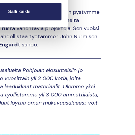
delleen paranevan, kunhan vain pystymme
Salli kaikki
tuloksellisiksi osoittautuneita
tusta vähentäviä projekteja. Sen vuoksi
mahdollistaa työtämme,” John Nurmisen
Engardt
sanoo.
lueita Pohjolan elosuhteisiin jo
uosittain yli 3 000 kotia, joita
 ja laadukkaat materiaalit. Olemme yksi
a työllistämme yli 3 000 ammattilaista,
luat löytää oman mukavuusalueesi, voit