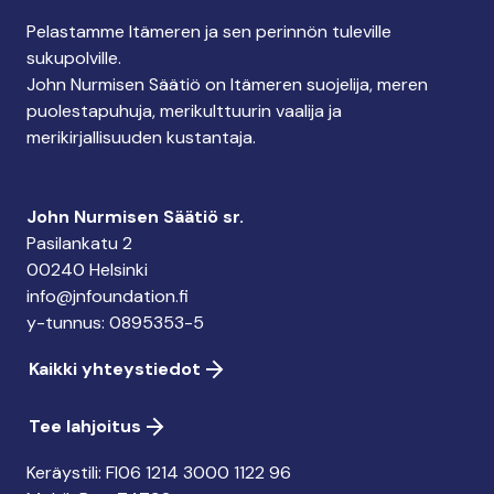
Pelastamme Itämeren ja sen perinnön tuleville
sukupolville.
John Nurmisen Säätiö on Itämeren suojelija, meren
puolestapuhuja, merikulttuurin vaalija ja
merikirjallisuuden kustantaja.
John Nurmisen Säätiö sr.
Pasilankatu 2
00240 Helsinki
info@jnfoundation.fi
y-tunnus: 0895353-5
Kaikki yhteystiedot
Tee lahjoitus
Keräystili: FI06 1214 3000 1122 96