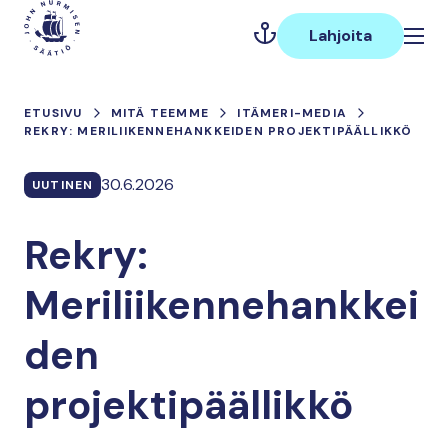
Hyppää
Päävalikko
sisältöön
Lahjoita
ETUSIVU
MITÄ TEEMME
ITÄMERI-MEDIA
REKRY: MERILIIKENNEHANKKEIDEN PROJEKTIPÄÄLLIKKÖ
30.6.2026
UUTINEN
Rekry:
Meriliikennehankkei
den
projektipäällikkö