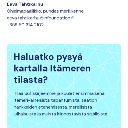
Eeva Tähtikarhu
Ohjelmapäällikkö, puhdas meriliikenne
eeva.tahtikarhu@jnfoundation.fi
+358 50 314 2102
Haluatko pysyä
kartalla Itämeren
tilasta?
Tilaa uutiskirjeemme ja kuulet ensimmäisenä
Itämeri-aiheisista tapahtumista, säätiön
hankkeiden etenemisestä, merellisistä
julkaisuista ja muista kiinnostavista sisällöistä.