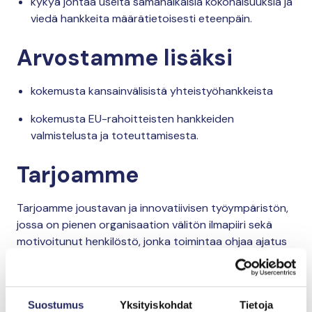
kykyä johtaa useita samanaikaisia kokonaisuuksia ja
viedä hankkeita määrätietoisesti eteenpäin.
Arvostamme lisäksi
kokemusta kansainvälisistä yhteistyöhankkeista
kokemusta EU-rahoitteisten hankkeiden
valmistelusta ja toteuttamisesta.
Tarjoamme
Tarjoamme joustavan ja innovatiivisen työympäristön,
jossa on pienen organisaation välitön ilmapiiri sekä
motivoitunut henkilöstö, jonka toimintaa ohjaa ajatus
siitä, ettei mikään ole mahdotonta.
Seuraamme henkilöstön hyvinvointia tutkimuksin ja
Suostumus
Yksityiskohdat
Tietoja
kehitämme toimintatapojamme säännöllisesti.