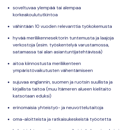
soveltuvaa ylempää tai alempaa
korkeakoulututkintoa
vähintään 10 vuoden relevanttia työkokemusta
hyvää meriliikennesektorin tuntemusta ja laajoja
verkostoja (esim. työskentelyä varustamossa,
satamassa tai alan asiantuntijatehtävissä)
aitoa kiinnostusta meriliikenteen
ympäristövaikutusten vähentämiseen
sujuvaa englannin, suomen ja ruotsin suullista ja
kirjallista taitoa (muu Itämeren alueen kielitaito
katsotaan eduksi)
erinomaisia yhteistyö- ja neuvottelutaitoja
oma-aloitteista ja ratkaisukeskeistä työotetta