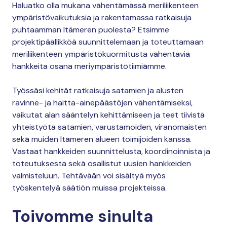
Haluatko olla mukana vähentämässä meriliikenteen
ympäristövaikutuksia ja rakentamassa ratkaisuja
puhtaamman Itämeren puolesta? Etsimme
projektipäällikköä suunnittelemaan ja toteuttamaan
meriliikenteen ympäristökuormitusta vähentäviä
hankkeita osana meriympäristötiimiämme.
Työssäsi kehität ratkaisuja satamien ja alusten
ravinne- ja haitta-ainepäästöjen vähentämiseksi,
vaikutat alan sääntelyn kehittämiseen ja teet tiivistä
yhteistyötä satamien, varustamoiden, viranomaisten
sekä muiden Itämeren alueen toimijoiden kanssa.
Vastaat hankkeiden suunnittelusta, koordinoinnista ja
toteutuksesta sekä osallistut uusien hankkeiden
valmisteluun. Tehtävään voi sisältyä myös
työskentelyä säätiön muissa projekteissa.
Toivomme sinulta