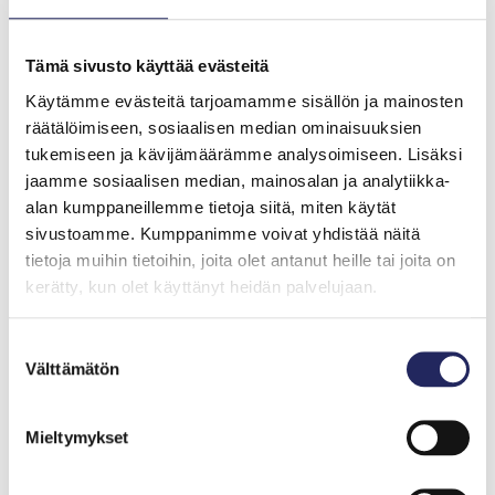
Toimistotilamme sijaitsevat Helsingin Pasilassa ja työtä
on mahdollista tehdä osittain etänä.
Tämä sivusto käyttää evästeitä
Työ on vakituinen, ja siinä on kuuden kuukauden
Käytämme evästeitä tarjoamamme sisällön ja mainosten
koeaika. Toivomme, että voisit aloittaa tehtävässä
räätälöimiseen, sosiaalisen median ominaisuuksien
mahdollisimman pian. Tehtävän palkkahaarukka on 4
tukemiseen ja kävijämäärämme analysoimiseen. Lisäksi
000–4 500 euroa kuukaudessa.
jaamme sosiaalisen median, mainosalan ja analytiikka-
alan kumppaneillemme tietoja siitä, miten käytät
Yhteystiedot
sivustoamme. Kumppanimme voivat yhdistää näitä
tietoja muihin tietoihin, joita olet antanut heille tai joita on
kerätty, kun olet käyttänyt heidän palvelujaan.
Lähetä hakemuksesi ja CV:si mahdollisimman pian,
kuitenkin viimeistään 14.8., meriympäristöjohtaja
Ulla
Rosenströmille
ulla.rosenstrom(at)jnfoundation.fi.
Suostumuksen
Välttämätön
valinta
Lisätietoja tehtävästä antaa ohjelmapäällikkö
Eeva
Tähtikarhu
eeva.tahtikarhu(at)jnfoundation.fi, puh.
Mieltymykset
+358 50 314 2102 ti 4.8. klo 9–12 ja to 6.8. klo 13–16.