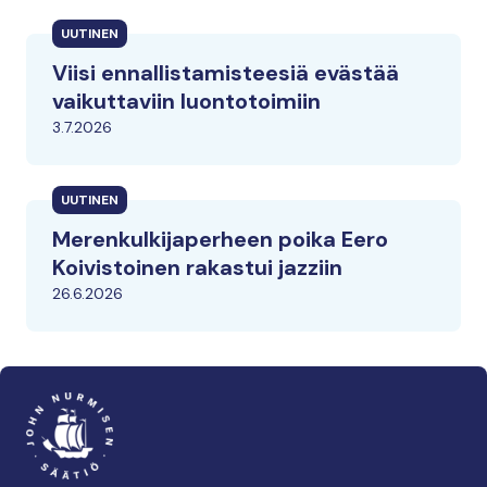
UUTINEN
Viisi ennallistamisteesiä evästää
vaikuttaviin luontotoimiin
3.7.2026
UUTINEN
Merenkulkijaperheen poika Eero
Koivistoinen rakastui jazziin
26.6.2026