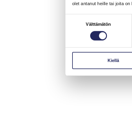
olet antanut heille tai joita o
Suostumuksen
Välttämätön
valinta
Kiellä