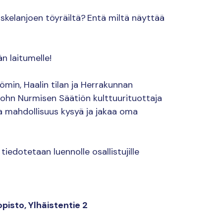
Uskelanjoen töyräiltä? Entä miltä näyttää
n laitumelle!
min, Haalin tilan ja Herrakunnan
ohn Nurmisen Säätiön kulttuurituottaja
sa mahdollisuus kysyä ja jakaa oma
 tiedotetaan luennolle osallistujille
opisto, Ylhäistentie 2