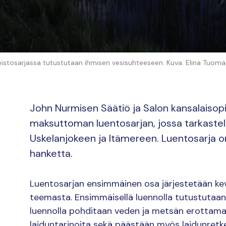
istosarjassa tutustutaan ihmisen vesisuhteeseen. Kuva: Elina Tuomar
John Nurmisen Säätiö ja Salon kansalaisopi
maksuttoman luentosarjan, jossa tarkastel
Uskelanjokeen ja Itämereen. Luentosarja on
hanketta.
Luentosarjan ensimmäinen osa järjestetään kev
teemasta. Ensimmäisellä luennolla tutustutaan jo
luennolla pohditaan veden ja metsän erottamat
laiduntarinoita sekä päästään myös laidunretke