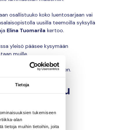
an osallistuuko koko luentosarjaan vai
nsalaisopistolla uusilla teemoilla syksyllä
aja
Elina Tuomarila
kertoo.
oissa yleisö pääsee kysymään
taan muille.
taan ennakkoilmoittautuminen.
Tietoja
a ilmoittaudu
 ominaisuuksien tukemiseen
ö
tiikka-alan
ietoja muihin tietoihin, joita