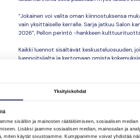
”Jokainen voi valita oman kiinnostuksensa muka
vain yksittäiselle kerralle. Sarja jatkuu Salon ka
2026”, Pellon perintö -hankkeen kulttuurituott
Kaikki luennot sisältävät keskusteluosuuden, j
luennoitsijalta ja kertomaan omista kokemuksis
Luennot ovat maksuttomia, mutta niille vaadi
Yksityiskohdat
Tutustu luentoihin j
mukaan
itä
mme sisällön ja mainosten räätälöimiseen, sosiaalisen median
2.2. Joen ja pellon perint
iseen. Lisäksi jaamme sosiaalisen median, mainosalan ja analy
, miten käytät sivustoamme. Kumppanimme voivat yhdistää näitä t