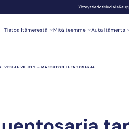
Secondary
Yhteystiedot
Medialle
Kaup
Tietoa Itämerestä
Mitä teemme
Auta Itämerta
VESI JA VILJELY – MAKSUTON LUENTOSARJA
uentosarja ta