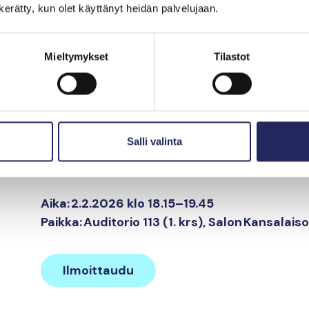
n kerätty, kun olet käyttänyt heidän palvelujaan.
Mistä ihmisen ja joen suhde alkoi? Mitä on his
perintö?
Mieltymykset
Tilastot
Suomen maatalousmuseo Sarassa amanuenssina
historiallisen näkymän maatalouden ja jokivar
jatkumoon. Esitelmässä kerrotaan, miten alueella
viljelyä ja miten jokirantojen käyttö on muuttu
Salli valinta
viljelijöiden vuosisatojen saatossa kehittynyttä
luontosuhdetta.
Aika: 2.2.2026 klo 18.15–19.45
Paikka: Auditorio 113 (1. krs), Salon Kansalaiso
Ilmoittaudu