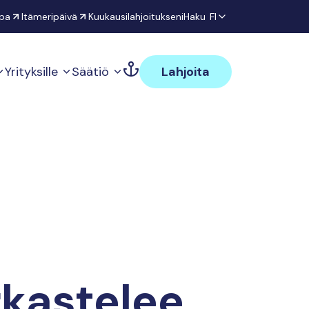
pa
Itämeripäivä
Kuukausilahjoitukseni
Haku
FI
Yrityksille
Säätiö
Lahjoita
rkastelee