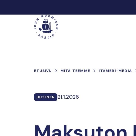
Hyppää
sisältöön
Päävalikko
ETUSIVU
MITÄ TEEMME
ITÄMERI-MEDIA
21.1.2026
UUTINEN
Maksuton l