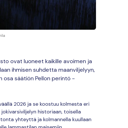
ila
sto ovat luoneet kaikille avoimen ja
laan ihmisen suhdetta maanviljelyyn,
 osa säätiön Pellon perintö -
äällä 2026 ja se koostuu kolmesta eri
kivarsiviljelyn historiaan, toisella
onta yhteyttä ja kolmannella kuullaan
lle lammastilan maisemiin.