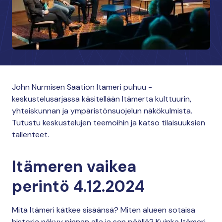
John Nurmisen Säätiön Itämeri puhuu -
keskustelusarjassa käsitellään Itämerta kulttuurin,
yhteiskunnan ja ympäristönsuojelun näkökulmista.
Tutustu keskustelujen teemoihin ja katso tilaisuuksien
tallenteet.
Itämeren vaikea
perintö 4.12.2024
Mitä Itämeri kätkee sisäänsä? Miten alueen sotaisa
historia näkyy pinnan alla ja sen päällä? Kuinka Itämeri