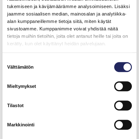
tukemiseen ja kävijämäärämme analysoimiseen. Lisäksi
Change cookie settings
jaamme sosiaalisen median, mainosalan ja analytiikka-
alan kumppaneillemme tietoja siitä, miten käytät
Katso keskustelu
sivustoamme. Kumppanimme voivat yhdistää näitä
tietoja muihin tietoihin, joita olet antanut heille tai joita on
kerätty, kun olet käyttänyt heidän palvelujaan.
Ylirajainen –
Pinnanalainen 5.4.2022
Suostumuksen
Välttämätön
valinta
Mitä Itämeren alueen valtiot oikeasti tekevät yhteisen
meremme eteen? Puhetta vai tekoja? Toimiiko
Mieltymykset
yhteistyö ja kuinka muuttunut turvallisuuspoliittinen
ympäristö vaikuttaa Itämeren tilaan? Kuinka
Tilastot
huolissaan luontokadosta pitää olla? Loppuuko
ruokapöydistä Itämeren kala? Ovatko Itämeren alueen
valtiot sitoutuneita meren pelastamiseen?
Markkinointi
Puhujat:
Isabella Lövin
(vapaa toimittaja, Ruotsin ent.