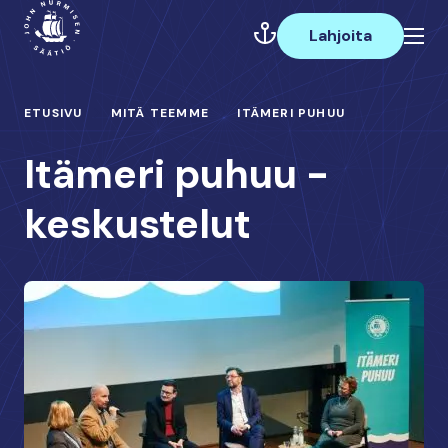
Hyppää
Päävalikko
sisältöön
Lahjoita
ETUSIVU
MITÄ TEEMME
ITÄMERI PUHUU
Itämeri puhuu -
keskustelut