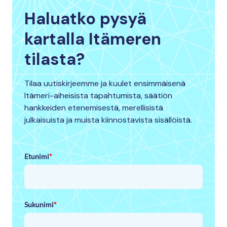
Haluatko pysyä
kartalla Itämeren
tilasta?
Tilaa uutiskirjeemme ja kuulet ensimmäisenä
Itämeri-aiheisista tapahtumista, säätiön
hankkeiden etenemisestä, merellisistä
julkaisuista ja muista kiinnostavista sisällöistä.
Etunimi
*
Sukunimi
*