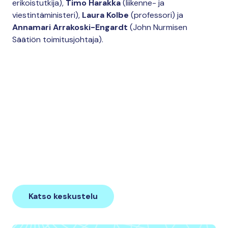
erikoistutkija),
Timo Harakka
(liikenne- ja
viestintäministeri),
Laura Kolbe
(professori) ja
Annamari Arrakoski-Engardt
(John Nurmisen
Säätiön toimitusjohtaja).
This content requires cookies.
Katso keskustelu
Change cookie settings