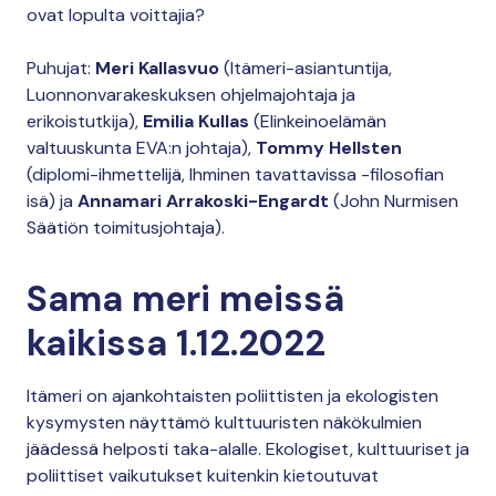
ovat lopulta voittajia?
Puhujat:
Meri Kallasvuo
(Itämeri-asiantuntija,
Luonnonvarakeskuksen ohjelmajohtaja ja
erikoistutkija),
Emilia Kullas
(Elinkeinoelämän
valtuuskunta EVA:n johtaja),
Tommy Hellsten
(diplomi-ihmettelijä, Ihminen tavattavissa -filosofian
isä) ja
Annamari Arrakoski-Engardt
(John Nurmisen
Säätiön toimitusjohtaja).
Sama meri meissä
kaikissa 1.12.2022
Itämeri on ajankohtaisten poliittisten ja ekologisten
kysymysten näyttämö kulttuuristen näkökulmien
jäädessä helposti taka-alalle. Ekologiset, kulttuuriset ja
poliittiset vaikutukset kuitenkin kietoutuvat