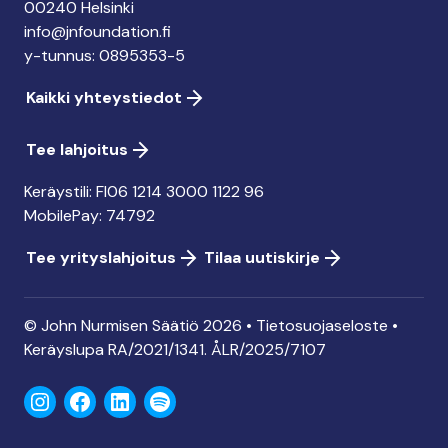
00240 Helsinki
info@jnfoundation.fi
y-tunnus: 0895353-5
Kaikki yhteystiedot
Tee lahjoitus
Keräystili: FI06 1214 3000 1122 96
MobilePay: 74792
Tee yrityslahjoitus
Tilaa uutiskirje
© John Nurmisen Säätiö 2026 •
Tietosuojaseloste
•
Keräyslupa
RA/2021/1341. ÅLR/2025/7107
Instagram
Facebook
LinkedIn
Spotify