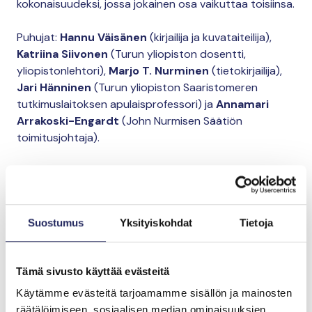
kokonaisuudeksi, jossa jokainen osa vaikuttaa toisiinsa.
Puhujat:
Hannu Väisänen
(kirjailija ja kuvataiteilija),
Katriina Siivonen
(Turun yliopiston dosentti,
yliopistonlehtori),
Marjo T. Nurminen
(tietokirjailija),
Jari Hänninen
(Turun yliopiston Saaristomeren
tutkimuslaitoksen apulaisprofessori) ja
Annamari
Arrakoski-Engardt
(John Nurmisen Säätiön
toimitusjohtaja).
This content requires cookies.
Change cookie settings
Suostumus
Yksityiskohdat
Tietoja
Katso keskustelu
Tämä sivusto käyttää evästeitä
Käytämme evästeitä tarjoamamme sisällön ja mainosten
This content requires cookies.
räätälöimiseen, sosiaalisen median ominaisuuksien