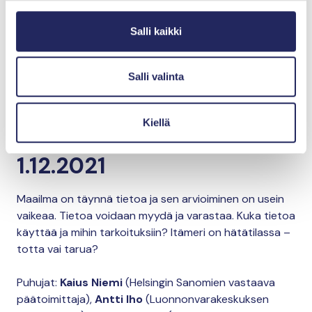
ilmasto- ja ympäristöministeri),
Juhani Kaskeala
(ent.
puolustusvoimien komentaja, amiraali),
Alf Norkko
Salli kaikki
(Itämeritutkimuksen professori, Tvärminnen
eläintieteellisen aseman tieteellinen johtaja) ja
Annamari Arrakoski-Engardt
(John Nurmisen
Salli valinta
Säätiön toimitusjohtaja).
Kiellä
Tieto, kuvittelu ja valta
1.12.2021
Maailma on täynnä tietoa ja sen arvioiminen on usein
vaikeaa. Tietoa voidaan myydä ja varastaa. Kuka tietoa
käyttää ja mihin tarkoituksiin? Itämeri on hätätilassa –
totta vai tarua?
Puhujat:
Kaius Niemi
(Helsingin Sanomien vastaava
päätoimittaja),
Antti Iho
(Luonnonvarakeskuksen