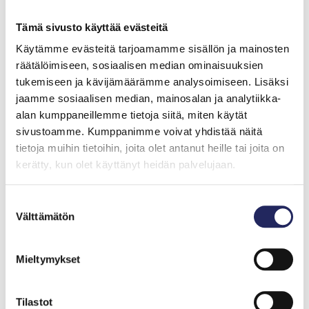
Tämä sivusto käyttää evästeitä
Käytämme evästeitä tarjoamamme sisällön ja mainosten
räätälöimiseen, sosiaalisen median ominaisuuksien
tukemiseen ja kävijämäärämme analysoimiseen. Lisäksi
jaamme sosiaalisen median, mainosalan ja analytiikka-
alan kumppaneillemme tietoja siitä, miten käytät
sivustoamme. Kumppanimme voivat yhdistää näitä
tietoja muihin tietoihin, joita olet antanut heille tai joita on
kerätty, kun olet käyttänyt heidän palvelujaan.
Suostumuksen
Välttämätön
valinta
Sijainti
Mieltymykset
Huolintatalo sijaitsee Helsingissä Pasilankadun ja
Tilastot
Palkkatilanportin kulmauksessa osoitteessa