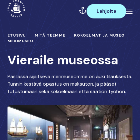
Hyppää
Päävalikko
sisältöön
Lahjoita
ETUSIVU
MITÄ TEEMME
KOKOELMAT JA MUSEO
MERIMUSEO
Vieraile museossa
Pasilassa sijaitseva merimuseomme on auki tilauksesta.
Tunnin kestävä opastus on maksuton, ja pääset
tutustumaan sekä kokoelmaan että säätiön työhön.