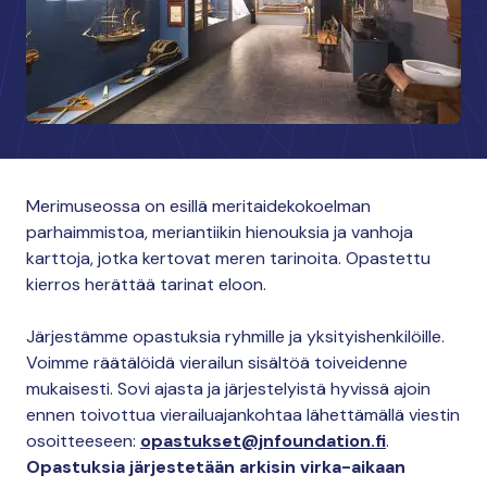
Merimuseossa on esillä meritaidekokoelman
parhaimmistoa, meriantiikin hienouksia ja vanhoja
karttoja, jotka kertovat meren tarinoita. Opastettu
kierros herättää tarinat eloon.
Järjestämme opastuksia ryhmille ja yksityishenkilöille.
Voimme räätälöidä vierailun sisältöä toiveidenne
mukaisesti. Sovi ajasta ja järjestelyistä hyvissä ajoin
ennen toivottua vierailuajankohtaa lähettämällä viestin
osoitteeseen:
opastukset@jnfoundation.fi
.
Opastuksia järjestetään arkisin virka-aikaan