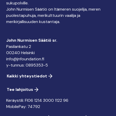
sukupolville.
John Nurmisen Säätiö on Itämeren suojelija, meren
puolestapuhuja, merikulttuurin vaalija ja
merikirjallisuuden kustantaja.
John Nurmisen Säätiö sr.
Pasilankatu 2
00240 Helsinki
info@jnfoundation.fi
y-tunnus: 0895353-5
Kaikki yhteystiedot
Tee lahjoitus
Keräystili: FI06 1214 3000 1122 96
MobilePay: 74792