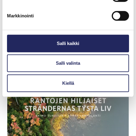
Pasilankatu 2. Se on Länsi-Pasilan eteläisin
toimistorakennus. Pasilan asemalta on matkaa 800
Markkinointi
metriä.
Reittioppaaseen
Salli kaikki
Salli valinta
Kiellä