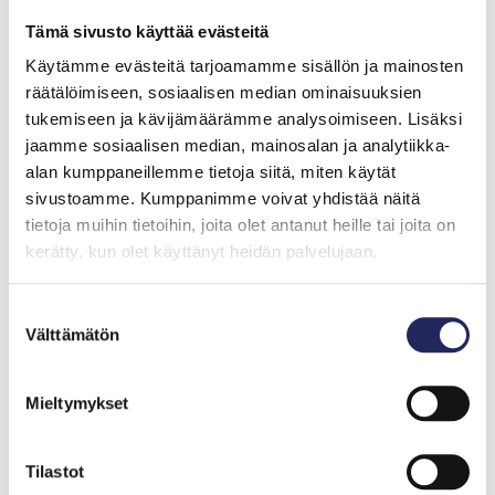
virtuaalisesti Ruotsinsalmen hylkyihin, tarkastellaan
Tämä sivusto käyttää evästeitä
merikuljetusten turvallisuutta ja pohditaan meriemme
tulevaisuutta muuttuvassa maailmassa.
Käytämme evästeitä tarjoamamme sisällön ja mainosten
räätälöimiseen, sosiaalisen median ominaisuuksien
Ohjelman juontaa tiedeviestijä Emil Johansson.
tukemiseen ja kävijämäärämme analysoimiseen. Lisäksi
Wellamon aulatilassa on lisäksi meriaiheista ohjelmaa
jaamme sosiaalisen median, mainosalan ja analytiikka-
kaikenikäisille.
alan kumppaneillemme tietoja siitä, miten käytät
sivustoamme. Kumppanimme voivat yhdistää näitä
Ohjelmasta vastaavat John Nurmisen Säätiö,
tietoja muihin tietoihin, joita olet antanut heille tai joita on
Kymenlaakson pelastuslaitos, Meriturvallisuuden ja -
kerätty, kun olet käyttänyt heidän palvelujaan.
liikenteen tutkimuskeskus Merikotka, Suomen
merimuseo, Metsähallitus, Suomen meriarkeologinen
Suostumuksen
seura ja Tieteen päivät.
Välttämätön
valinta
Mieltymykset
Tilastot