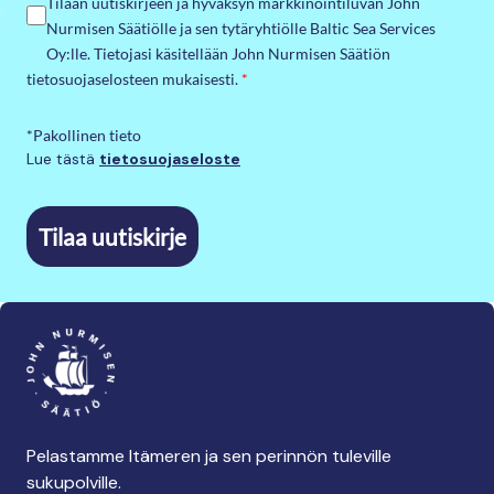
Tilaan uutiskirjeen ja hyväksyn markkinointiluvan John
Nurmisen Säätiölle ja sen tytäryhtiölle Baltic Sea Services
Oy:lle. Tietojasi käsitellään John Nurmisen Säätiön
tietosuojaselosteen mukaisesti.
*
*Pakollinen tieto
Lue tästä
tietosuojaseloste
Tilaa uutiskirje
Pelastamme Itämeren ja sen perinnön tuleville
sukupolville.