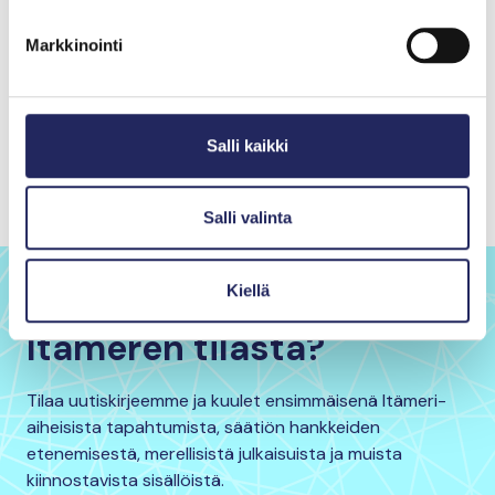
Markkinointi
Salli kaikki
Itämeri-ruokavalioon kuuluu villikalaa ja kasviksia. Kuva: Petri
Anttila
Salli valinta
Kiellä
Haluatko pysyä kartalla
Itämeren tilasta?
Tilaa uutiskirjeemme ja kuulet ensimmäisenä Itämeri-
aiheisista tapahtumista, säätiön hankkeiden
etenemisestä, merellisistä julkaisuista ja muista
kiinnostavista sisällöistä.