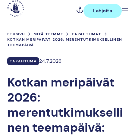
Hyppää
Päävalikko
sisältöön
Lahjoita
ETUSIVU
MITÄ TEEMME
TAPAHTUMAT
KOTKAN MERIPÄIVÄT 2026: MERENTUTKIMUKSELLINEN
TEEMAPÄIVÄ
24.7.2026
TAPAHTUMA
Kotkan meripäivät
2026:
merentutkimukselli
nen teemapäivä: