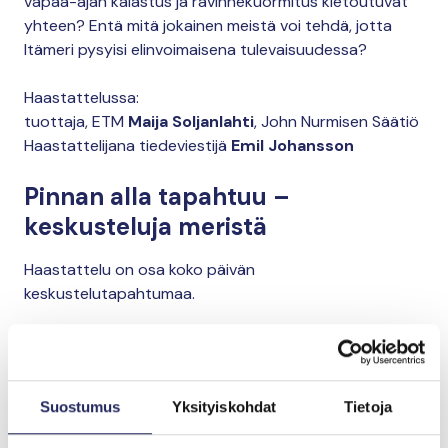
vapaa-ajan kalastus ja ravinnekuormitus kietoutuvat
yhteen? Entä mitä jokainen meistä voi tehdä, jotta
Itämeri pysyisi elinvoimaisena tulevaisuudessa?
Haastattelussa:
tuottaja, ETM
Maija Soljanlahti
, John Nurmisen Säätiö
Haastattelijana tiedeviestijä
Emil Johansson
Pinnan alla tapahtuu –
keskusteluja meristä
Haastattelu on osa koko päivän
keskustelutapahtumaa.
Kotkan Meripäivien merentutkimuksellinen teemapäivä
kokoaa yhteen ajankohtaisia näkökulmia merien tilasta
ja muutoksista. Päivän aikana kuullaan ruokavalintojen
Suostumus
Yksityiskohdat
Tietoja
ympäristövaikutuksista, rahtilaivojen arjesta sekä
silakan sopeutumiskyvystä. Lisäksi sukelletaan