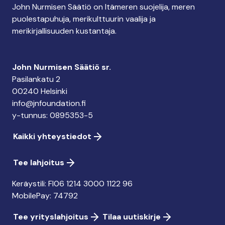
John Nurmisen Säätiö on Itämeren suojelija, meren
puolestapuhuja, merikulttuurin vaalija ja
merikirjallisuuden kustantaja.
John Nurmisen Säätiö sr.
Pasilankatu 2
00240 Helsinki
info@jnfoundation.fi
y-tunnus: 0895353-5
Kaikki yhteystiedot
Tee lahjoitus
Keräystili: FI06 1214 3000 1122 96
MobilePay: 74792
Tee yrityslahjoitus
Tilaa uutiskirje