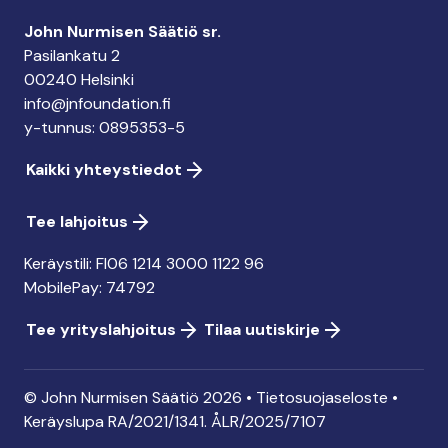
John Nurmisen Säätiö sr.
Pasilankatu 2
00240 Helsinki
info@jnfoundation.fi
y-tunnus: 0895353-5
Kaikki yhteystiedot
Tee lahjoitus
Keräystili: FI06 1214 3000 1122 96
MobilePay: 74792
Tee yrityslahjoitus
Tilaa uutiskirje
© John Nurmisen Säätiö 2026 •
Tietosuojaseloste
•
Keräyslupa
RA/2021/1341. ÅLR/2025/7107