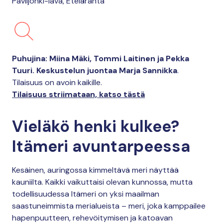
Paviljonki-lava, Eteläranta
Puhujina: Miina Mäki, Tommi Laitinen ja Pekka
Tuuri. Keskustelun juontaa Marja Sannikka
.
Tilaisuus on avoin kaikille.
Tilaisuus striimataan, katso tästä
Vieläkö henki kulkee?
Itämeri avuntarpeessa
Kesäinen, auringossa kimmeltävä meri näyttää
kauniilta. Kaikki vaikuttaisi olevan kunnossa, mutta
todellisuudessa Itämeri on yksi maailman
saastuneimmista merialueista – meri, joka kamppailee
hapenpuutteen, rehevöitymisen ja katoavan