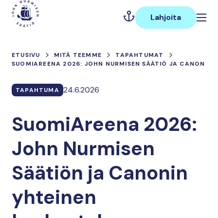
Hyppää
Päävalikko
sisältöön
Lahjoita
ETUSIVU
MITÄ TEEMME
TAPAHTUMAT
SUOMIAREENA 2026: JOHN NURMISEN SÄÄTIÖ JA CANON
24.6.2026
TAPAHTUMA
SuomiAreena 2026:
John Nurmisen
Säätiön ja Canonin
yhteinen