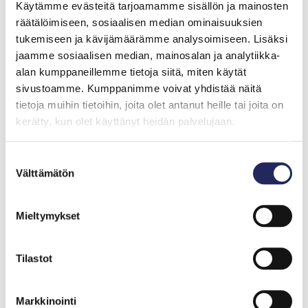
Käytämme evästeitä tarjoamamme sisällön ja mainosten
Keskustelun järjestävät John Nurmisen Säätiö ja Canon
räätälöimiseen, sosiaalisen median ominaisuuksien
Oy
tukemiseen ja kävijämäärämme analysoimiseen. Lisäksi
jaamme sosiaalisen median, mainosalan ja analytiikka-
alan kumppaneillemme tietoja siitä, miten käytät
sivustoamme. Kumppanimme voivat yhdistää näitä
tietoja muihin tietoihin, joita olet antanut heille tai joita on
kerätty, kun olet käyttänyt heidän palvelujaan.
Suostumuksen
Välttämätön
valinta
Mieltymykset
Tilastot
Markkinointi