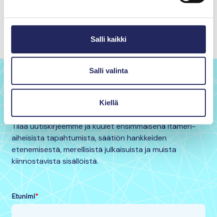
Kuva: Pekka Tuuri
Salli kaikki
Salli valinta
Haluatko pysyä kartalla
Itämeren tilasta?
Kiellä
Tilaa uutiskirjeemme ja kuulet ensimmäisenä Itämeri-
aiheisista tapahtumista, säätiön hankkeiden
etenemisestä, merellisistä julkaisuista ja muista
kiinnostavista sisällöistä.
Etunimi
*