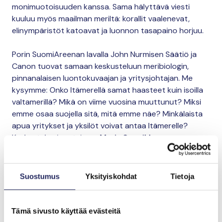
monimuotoisuuden kanssa. Sama hälyttävä viesti
kuuluu myös maailman meriltä: korallit vaalenevat,
elinympäristöt katoavat ja luonnon tasapaino horjuu.
Porin SuomiAreenan lavalla John Nurmisen Säätiö ja
Canon tuovat samaan keskusteluun meribiologin,
pinnanalaisen luontokuvaajan ja yritysjohtajan. Me
kysymme: Onko Itämerellä samat haasteet kuin isoilla
valtamerillä? Mikä on viime vuosina muuttunut? Miksi
emme osaa suojella sitä, mitä emme näe? Minkälaista
apua yritykset ja yksilöt voivat antaa Itämerelle?
Keskustelun juontaja on
Marja Sannikka
.
Keskustelemassa:
meribiologi, ohjelmajohtaja
Miina Mäki
, John Nurmisen
Suostumus
Yksityiskohdat
Tietoja
Säätiö
toimitusjohtaja
Tommi Laitinen
, Canon Oy
vedenalaiskuvaaja, yrittäjä
Pekka Tuuri
Tämä sivusto käyttää evästeitä