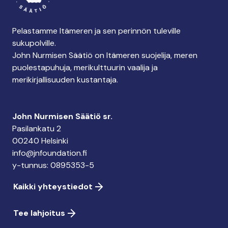
Pelastamme Itämeren ja sen perinnön tuleville
sukupolville.
John Nurmisen Säätiö on Itämeren suojelija, meren
puolestapuhuja, merikulttuurin vaalija ja
merikirjallisuuden kustantaja.
John Nurmisen Säätiö sr.
Pasilankatu 2
00240 Helsinki
info@jnfoundation.fi
y-tunnus: 0895353-5
Kaikki yhteystiedot
Tee lahjoitus