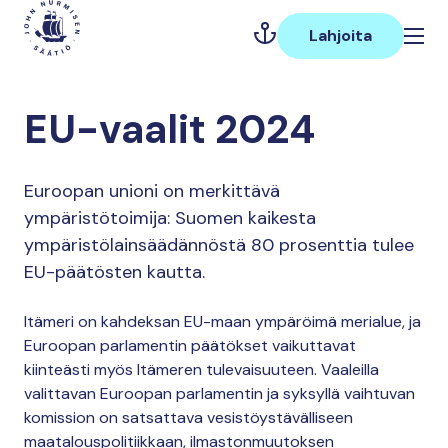
Hyppää
Päävalikko
sisältöön
Lahjoita
EU-vaalit 2024
Euroopan unioni on merkittävä
ympäristötoimija: Suomen kaikesta
ympäristölainsäädännöstä 80 prosenttia tulee
EU-päätösten kautta.
Itämeri on kahdeksan EU-maan ympäröimä merialue, ja
Euroopan parlamentin päätökset vaikuttavat
kiinteästi myös Itämeren tulevaisuuteen. Vaaleilla
valittavan Euroopan parlamentin ja syksyllä vaihtuvan
komission on satsattava vesistöystävälliseen
maatalouspolitiikkaan, ilmastonmuutoksen