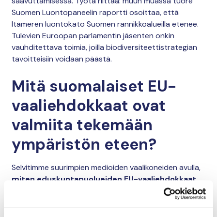
saavuttamisessa. Työtä riittää: muun muassa tuore
Suomen Luontopaneelin raportti osoittaa, että
Itämeren luontokato Suomen rannikkoalueilla etenee.
Tulevien Euroopan parlamentin jäsenten onkin
vauhditettava toimia, joilla biodiversiteettistrategian
tavoitteisiin voidaan päästä.
Mitä suomalaiset EU-
vaaliehdokkaat ovat
valmiita tekemään
ympäristön eteen?
Selvitimme suurimpien medioiden vaalikoneiden avulla,
miten eduskuntapuolueiden EU-vaaliehdokkaat
suhtautuvat ympäristökysymyksiin.
Puolueiden
suhtautumisessa oli merkittävää vaihtelua.