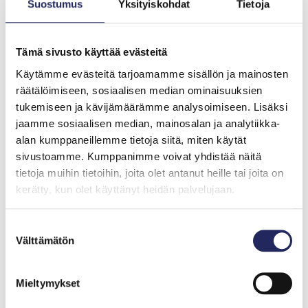
Suostumus
Yksityiskohdat
Tietoja
John Nurmisen Säätiön
Tämä sivusto käyttää evästeitä
vaaliteemat
Käytämme evästeitä tarjoamamme sisällön ja mainosten
räätälöimiseen, sosiaalisen median ominaisuuksien
tukemiseen ja kävijämäärämme analysoimiseen. Lisäksi
1. Turvataan Itämeren
jaamme sosiaalisen median, mainosalan ja analytiikka-
pinnanalainen monimuotoisuus
alan kumppaneillemme tietoja siitä, miten käytät
suojelemalla ja ennallistamalla
sivustoamme. Kumppanimme voivat yhdistää näitä
tietoja muihin tietoihin, joita olet antanut heille tai joita on
kerätty, kun olet käyttänyt heidän palvelujaan.
2. Ilmastonmuutos uhkaa myös
Suostumuksen
Itämerta – EU irti fossiilisista
Välttämätön
valinta
polttoaineista
Mieltymykset