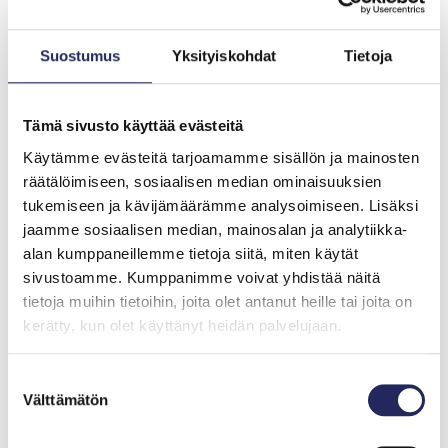
parempaa kilpailukykyä. Lisäksi, kun työntekijöiden
hyvinvointi on kunnossa, luovuus ja innovatiivisuus
lisääntyvät, mikä edistää yrityksen kasvua ja kehitystä.
Suostumus
Yksityiskohdat
Tietoja
Huolehtimalla työhyvinvoinnista luodaan kestävää ja
inhimillistä työelämää, jossa jokainen voi kokea työnsä
merkitykselliseksi ja palkitsevaksi.
Tämä sivusto käyttää evästeitä
Käytämme evästeitä tarjoamamme sisällön ja mainosten
Tykypäivä Itämeren äärellä antaa erityistä voimaa
räätälöimiseen, sosiaalisen median ominaisuuksien
meren rauhoittavasta ja inspiroivasta vaikutuksesta.
tukemiseen ja kävijämäärämme analysoimiseen. Lisäksi
Itämeren kaunis ja vaihteleva maisema tarjoaa
jaamme sosiaalisen median, mainosalan ja analytiikka-
työntekijöille mahdollisuuden irrottautua arjen
alan kumppaneillemme tietoja siitä, miten käytät
kiireestä ja stressistä. Meren äänet ja tuoksut luovat
sivustoamme. Kumppanimme voivat yhdistää näitä
luonnollisen ympäristön, joka edistää henkistä
tietoja muihin tietoihin, joita olet antanut heille tai joita on
hyvinvointia ja luovuutta. Rantakävelyt,
kerätty, kun olet käyttänyt heidän palvelujaan.
rauhoittuminen meren äärellä, merinäkymät ja
läheisyys luontoon voivat parantaa mielialaa ja
Suostumuksen
keskittymiskykyä, mikä lisää työssä jaksamista ja
Välttämätön
valinta
tuottavuutta. Itämeren läheisyys tyhy päivänä tarjoaa
ainutlaatuisen virkistysympäristön.