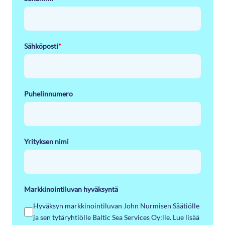
Sähköposti
*
Puhelinnumero
Yrityksen nimi
Markkinointiluvan hyväksyntä
Hyväksyn markkinointiluvan John Nurmisen Säätiölle
ja sen tytäryhtiölle Baltic Sea Services Oy:lle. Lue lisää