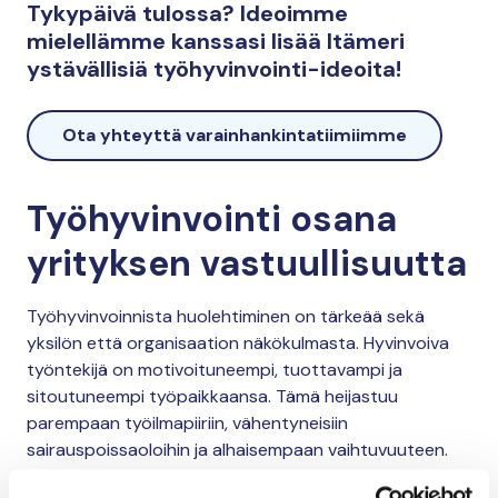
Tykypäivä tulossa?
Ideoimme
mielellämme kanssasi lisää Itämeri
ystävällisiä työhyvinvointi-ideoita!
Ota yhteyttä varainhankintatiimiimme
Työhyvinvointi osana
yrityksen vastuullisuutta
Työhyvinvoinnista huolehtiminen on tärkeää sekä
yksilön että organisaation näkökulmasta. Hyvinvoiva
työntekijä on motivoituneempi, tuottavampi ja
sitoutuneempi työpaikkaansa. Tämä heijastuu
parempaan työilmapiiriin, vähentyneisiin
sairauspoissaoloihin ja alhaisempaan vaihtuvuuteen.
Organisaatiolle tämä tarkoittaa kustannussäästöjä ja