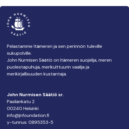
Pelastamme Itämeren ja sen perinnön tuleville
sukupolville.
John Nurmisen Säätiö on Itämeren suojelija, meren
puolestapuhuja, merikulttuurin vaalija ja
merikirjallisuuden kustantaja.
John Nurmisen Säätiö sr.
Pasilankatu 2
00240 Helsinki
info@jnfoundation.fi
y-tunnus: 0895353-5