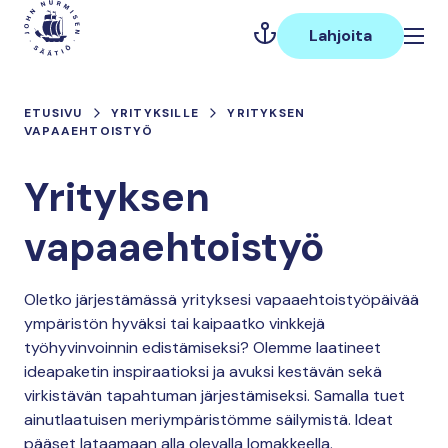
Hyppää
Päävalikko
sisältöön
Lahjoita
ETUSIVU
YRITYKSILLE
YRITYKSEN
VAPAAEHTOISTYÖ
Yrityksen
vapaaehtoistyö
Oletko järjestämässä yrityksesi vapaaehtoistyöpäivää
ympäristön hyväksi tai kaipaatko vinkkejä
työhyvinvoinnin edistämiseksi? Olemme laatineet
ideapaketin inspiraatioksi ja avuksi kestävän sekä
virkistävän tapahtuman järjestämiseksi. Samalla tuet
ainutlaatuisen meriympäristömme säilymistä. Ideat
pääset lataamaan alla olevalla lomakkeella.