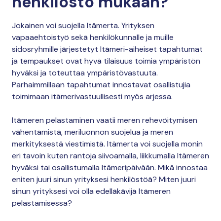
henkilöstö mukaan?
Jokainen voi suojella Itämerta. Yrityksen
vapaaehtoistyö sekä henkilökunnalle ja muille
sidosryhmille järjestetyt Itämeri-aiheiset tapahtumat
ja tempaukset ovat hyvä tilaisuus toimia ympäristön
hyväksi ja toteuttaa ympäristövastuuta.
Parhaimmillaan tapahtumat innostavat osallistujia
toimimaan itämerivastuullisesti myös arjessa.
Itämeren pelastaminen vaatii meren rehevöitymisen
vähentämistä, meriluonnon suojelua ja meren
merkityksestä viestimistä. Itämerta voi suojella monin
eri tavoin kuten rantoja siivoamalla, liikkumalla Itämeren
hyväksi tai osallistumalla Itämeripäivään. Mikä innostaa
eniten juuri sinun yrityksesi henkilöstöä? Miten juuri
sinun yrityksesi voi olla edelläkävijä Itämeren
pelastamisessa?