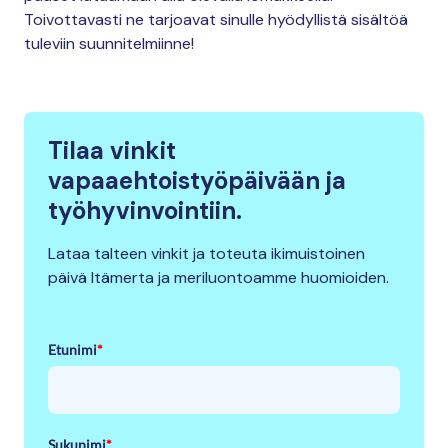
Toivottavasti ne tarjoavat sinulle hyödyllistä sisältöä
tuleviin suunnitelmiinne!
Tilaa vinkit
vapaaehtoistyöpäivään ja
työhyvinvointiin.
Lataa talteen vinkit ja toteuta ikimuistoinen
päivä Itämerta ja meriluontoamme huomioiden.
Etunimi
*
Sukunimi
*