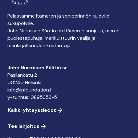
Pelastamme Itämeren ja sen perinnön tuleville
sukupolville.
John Nurmisen Säätiö on Itämeren suojelija, meren
puolestapuhuja, merikulttuurin vaalija ja
merikirjallisuuden kustantaja.
John Nurmisen Säätiö sr.
Pasilankatu 2
00240 Helsinki
info@jnfoundation.fi
y-tunnus: 0895353-5
Kaikki yhteystiedot
Tee lahjoitus