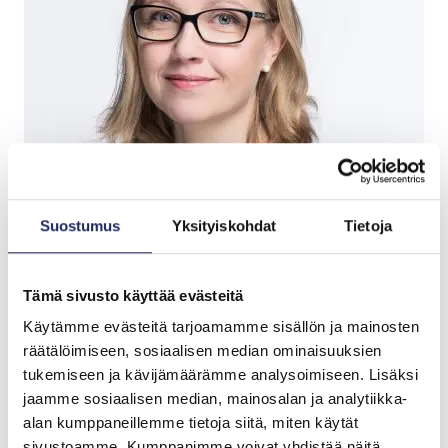
Suostumus
Yksityiskohdat
Tietoja
Tämä sivusto käyttää evästeitä
Noora Paronen, Head of Corporate, Orion Oyj
Käytämme evästeitä tarjoamamme sisällön ja mainosten
räätälöimiseen, sosiaalisen median ominaisuuksien
Ympäristövastuu ei koske vain Orionin omaa
tukemiseen ja kävijämäärämme analysoimiseen. Lisäksi
tuotantoa, vaan se kulkee läpi koko lääkkeiden
jaamme sosiaalisen median, mainosalan ja analytiikka-
elinkaaren. Uusien tuotteiden ympäristöriskit
alan kumppaneillemme tietoja siitä, miten käytät
sivustoamme. Kumppanimme voivat yhdistää näitä