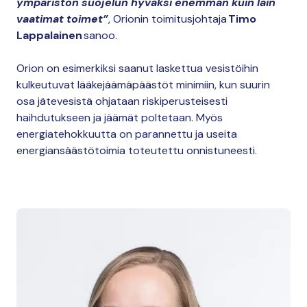
ympäristön suojelun hyväksi enemmän kuin lain
vaatimat toimet”
, Orionin toimitusjohtaja
Timo
Lappalainen
sanoo.
Orion on esimerkiksi saanut laskettua vesistöihin
kulkeutuvat lääkejäämäpäästöt minimiin, kun suurin
osa jätevesistä ohjataan riskiperusteisesti
haihdutukseen ja jäämät poltetaan. Myös
energiatehokkuutta on parannettu ja useita
energiansäästötoimia toteutettu onnistuneesti.