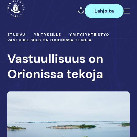
Hyppää
Päävalikko
sisältöön
Lahjoita
ETUSIVU
YRITYKSILLE
YRITYSYHTEISTYÖ
VASTUULLISUUS ON ORIONISSA TEKOJA
Vastuullisuus on
Orionissa tekoja