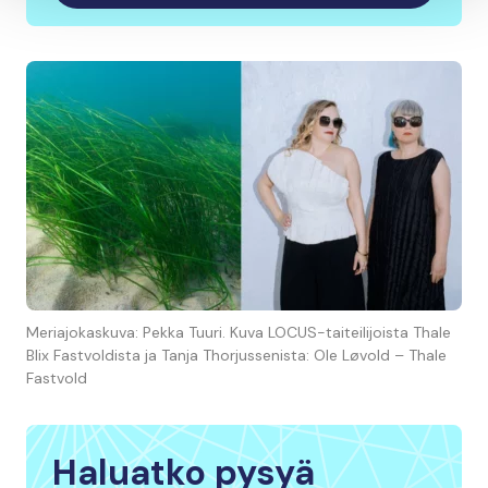
Meriajokaskuva: Pekka Tuuri. Kuva LOCUS-taiteilijoista Thale
Blix Fastvoldista ja Tanja Thorjussenista: Ole Løvold – Thale
Fastvold
Haluatko pysyä