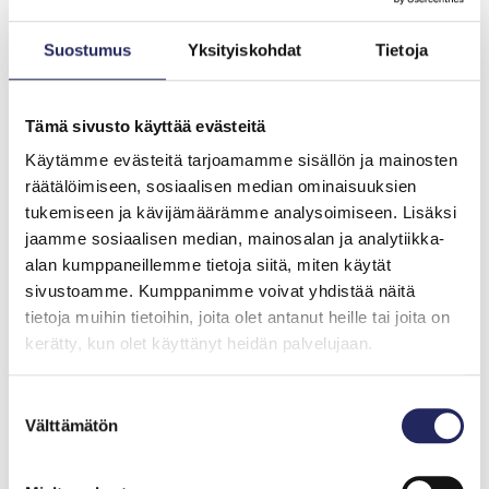
Meriniittyhanke
Suostumus
Yksityiskohdat
Tietoja
Palautamme Itämeren avainlajin meriajokkaan
muodostamia vedenalaisia niittyjä alueille, joilta
ne ovat kadonneet.
Tämä sivusto käyttää evästeitä
Käytämme evästeitä tarjoamamme sisällön ja mainosten
Säätiömme on ennallistanut meriniittyjä Suomen
räätälöimiseen, sosiaalisen median ominaisuuksien
rannikoilla Helsingissä ja Hangossa. Vuosina 2025 ja
tukemiseen ja kävijämäärämme analysoimiseen. Lisäksi
2026 laajennamme ennallistamistoimia Meren puolella
jaamme sosiaalisen median, mainosalan ja analytiikka-
-hankkeessamme Ruotsin etelärannikolle, jossa
alan kumppaneillemme tietoja siitä, miten käytät
teemme yhteistyötä Kristianstadin kunnan ja
sivustoamme. Kumppanimme voivat yhdistää näitä
Vattenriket-Biosfäärialueen kanssa.
tietoja muihin tietoihin, joita olet antanut heille tai joita on
kerätty, kun olet käyttänyt heidän palvelujaan.
Ennallistoimien lisäksi tavoitteenamme on vahvistaa
ihmisen merisuhdetta: tarvitsemme muutosta ihmisen
Suostumuksen
kestämättömään toimintaan, jotta luontokato voidaan
Välttämätön
valinta
pysäyttää.
HANKKEET