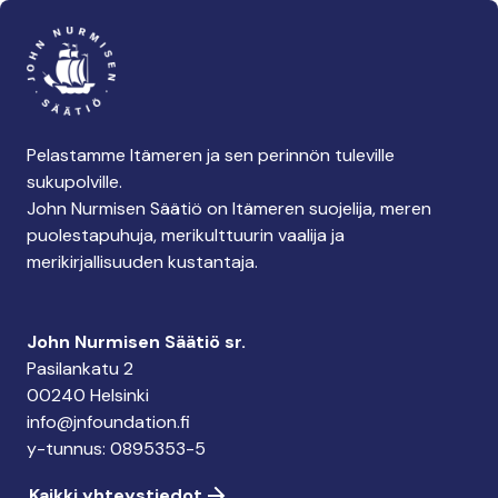
Pelastamme Itämeren ja sen perinnön tuleville
sukupolville.
John Nurmisen Säätiö on Itämeren suojelija, meren
puolestapuhuja, merikulttuurin vaalija ja
merikirjallisuuden kustantaja.
John Nurmisen Säätiö sr.
Pasilankatu 2
00240 Helsinki
info@jnfoundation.fi
y-tunnus: 0895353-5
Kaikki yhteystiedot