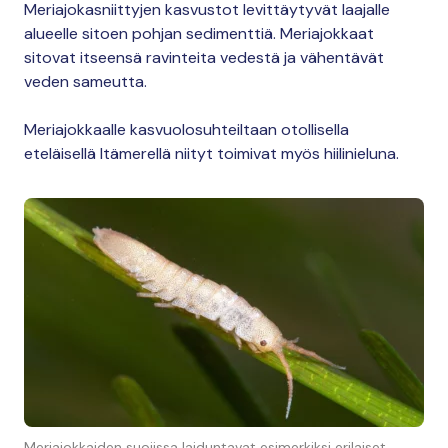
Meriajokasniittyjen kasvustot levittäytyvät laajalle
alueelle sitoen pohjan sedimenttiä. Meriajokkaat
sitovat itseensä ravinteita vedestä ja vähentävät
veden sameutta.
Meriajokkaalle kasvuolosuhteiltaan otollisella
eteläisellä Itämerellä niityt toimivat myös hiilinieluna.
Meriajokkaiden suojissa laiduntavat esimerkiksi erilaiset