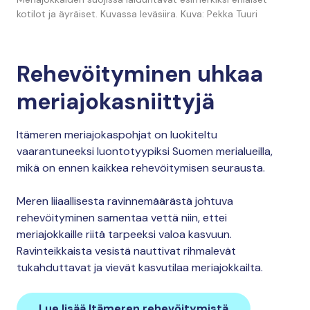
kotilot ja äyräiset. Kuvassa leväsiira. Kuva: Pekka Tuuri
Rehevöityminen uhkaa
meriajokasniittyjä
Itämeren meriajokaspohjat on luokiteltu
vaarantuneeksi luontotyypiksi Suomen merialueilla,
mikä on ennen kaikkea rehevöitymisen seurausta.
Meren liiaallisesta ravinnemäärästä johtuva
rehevöityminen samentaa vettä niin, ettei
meriajokkaille riitä tarpeeksi valoa kasvuun.
Ravinteikkaista vesistä nauttivat rihmalevät
tukahduttavat ja vievät kasvutilaa meriajokkailta.
Lue lisää Itämeren rehevöitymistä