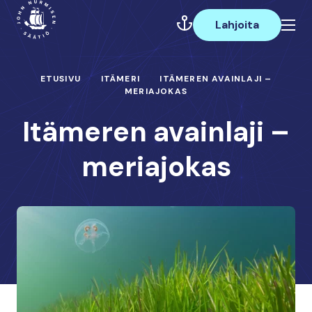
Hyppää
Päävalikko
sisältöön
Lahjoita
ETUSIVU
ITÄMERI
ITÄMEREN AVAINLAJI –
MERIAJOKAS
Itämeren avainlaji –
meriajokas