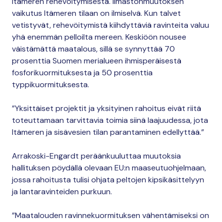
Itämeren rehevöitymisestä. Ilmastonmuutoksen
vaikutus Itämeren tilaan on ilmiselvä. Kun talvet
vetistyvät, rehevöitymistä kiihdyttäviä ravinteita valuu
yhä enemmän pelloilta mereen. Keskiöön nousee
väistämättä maatalous, sillä se synnyttää 70
prosenttia Suomen merialueen ihmisperäisestä
fosforikuormituksesta ja 50 prosenttia
typpikuormituksesta.
”Yksittäiset projektit ja yksityinen rahoitus eivät riitä
toteuttamaan tarvittavia toimia siinä laajuudessa, jota
Itämeren ja sisävesien tilan parantaminen edellyttää.”
Arrakoski-Engardt peräänkuuluttaa muutoksia
hallituksen pöydällä olevaan EU:n maaseutuohjelmaan,
jossa rahoitusta tulisi ohjata peltojen kipsikäsittelyyn
ja lantaravinteiden purkuun.
”Maatalouden ravinnekuormituksen vähentämiseksi on