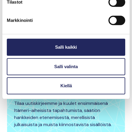
Tilastot
Teksti on julkaistu 3.11.2021 Helsingin Sanomien
välissä ilmestyneessä ilmastoliitteessä. Lue
ilmastoliite kokonaisuudessaan
tästä linkistä
.
Markkinointi
Kirjoittaja
Mia Heiskanen
Salli kaikki
Haluatko pysyä
Salli valinta
kartalla Itämeren
tilasta?
Kiellä
Tilaa uutiskirjeemme ja kuulet ensimmäisenä
Itämeri-aiheisista tapahtumista, säätiön
hankkeiden etenemisestä, merellisistä
julkaisuista ja muista kiinnostavista sisällöistä.