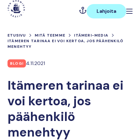
Hyppää
Päävalikko
sisältöön
Lahjoita
ETUSIVU
MITÄ TEEMME
ITÄMERI-MEDIA
ITÄMEREN TARINAA EI VOI KERTOA, JOS PÄÄHENKILÖ
MENEHTYY
4.11.2021
BLOGI
Itämeren tarinaa ei
voi kertoa, jos
päähenkilö
menehtyy