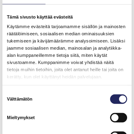
Arrakoski-Engardtin mukaan nyt on aika siirtyä
sanoista tekoihin. ”Suomi on sitoutunut saattamaan
Itämeren ja sisävedet hyvään ekologiseen tilaan 2027
Tämä sivusto käyttää evästeitä
mennessä. Suomella on toki pandemiasta johtuen iso
Käytämme evästeitä tarjoamamme sisällön ja mainosten
pino laskuja maksettavana, mutta meillä on myös
räätälöimiseen, sosiaalisen median ominaisuuksien
käytettävissä EU:sta ja kansallisesti maatalouden
tukemiseen ja kävijämäärämme analysoimiseen. Lisäksi
ympäristökorvaukseen vuosittain osoitetut 250
jaamme sosiaalisen median, mainosalan ja analytiikka-
miljoonaa euroa.”
alan kumppaneillemme tietoja siitä, miten käytät
sivustoamme. Kumppanimme voivat yhdistää näitä
Rahat tulisi Arrakoski-Engardtin mielestä suunnata
tietoja muihin tietoihin, joita olet antanut heille tai joita on
järkevästi, sillä saatamme joutua ratkomaan
kerätty, kun olet käyttänyt heidän palvelujaan.
tulevaisuudessa rehevöityneen Saaristomeren lisäksi
myös rehevöityneen Selkämeren ongelmia. ”Onneksi
Suostumuksen
hallituksella on vielä hetki aikaa reivata
Välttämätön
valinta
maaseutuohjelmaa oikeaan suuntaan sisällyttämällä
peltojen kipsikäsittely ei-tuotannollisiin tukiin ja
edesauttamalla lantafosforin ylimäärän purkua.”
Mieltymykset