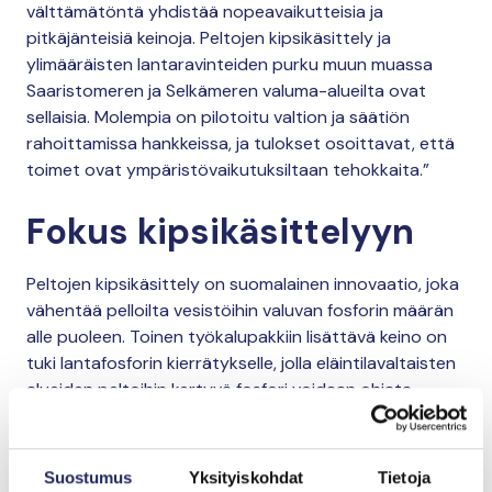
välttämätöntä yhdistää nopeavaikutteisia ja
pitkäjänteisiä keinoja. Peltojen kipsikäsittely ja
ylimääräisten lantaravinteiden purku muun muassa
Saaristomeren ja Selkämeren valuma-alueilta ovat
sellaisia. Molempia on pilotoitu valtion ja säätiön
rahoittamissa hankkeissa, ja tulokset osoittavat, että
toimet ovat ympäristövaikutuksiltaan tehokkaita.”
Fokus kipsikäsittelyyn
Peltojen kipsikäsittely on suomalainen innovaatio, joka
vähentää pelloilta vesistöihin valuvan fosforin määrän
alle puoleen. Toinen työkalupakkiin lisättävä keino on
tuki lantafosforin kierrätykselle, jolla eläintilavaltaisten
alueiden peltoihin kertyvä fosfori voidaan ohjata
prosessoituna alueille, joiden pelloissa on vähemmän
ravinteita.
Suostumus
Yksityiskohdat
Tietoja