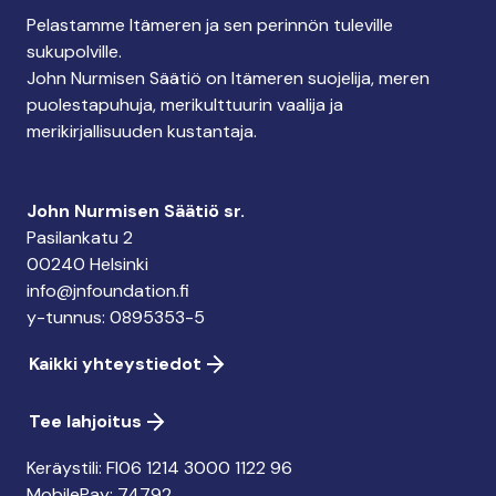
Pelastamme Itämeren ja sen perinnön tuleville
sukupolville.
John Nurmisen Säätiö on Itämeren suojelija, meren
puolestapuhuja, merikulttuurin vaalija ja
merikirjallisuuden kustantaja.
John Nurmisen Säätiö sr.
Pasilankatu 2
00240 Helsinki
info@jnfoundation.fi
y-tunnus: 0895353-5
Kaikki yhteystiedot
Tee lahjoitus
Keräystili: FI06 1214 3000 1122 96
MobilePay: 74792