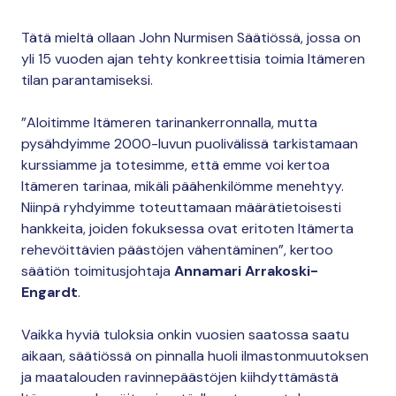
Tätä mieltä ollaan John Nurmisen Säätiössä, jossa on
yli 15 vuoden ajan tehty konkreettisia toimia Itämeren
tilan parantamiseksi.
”Aloitimme Itämeren tarinankerronnalla, mutta
pysähdyimme 2000-luvun puolivälissä tarkistamaan
kurssiamme ja totesimme, että emme voi kertoa
Itämeren tarinaa, mikäli päähenkilömme menehtyy.
Niinpä ryhdyimme toteuttamaan määrätietoisesti
hankkeita, joiden fokuksessa ovat eritoten Itämerta
rehevöittävien päästöjen vähentäminen”, kertoo
säätiön toimitusjohtaja
Annamari Arrakoski-
Engardt
.
Vaikka hyviä tuloksia onkin vuosien saatossa saatu
aikaan, säätiössä on pinnalla huoli ilmastonmuutoksen
ja maatalouden ravinnepäästöjen kiihdyttämästä