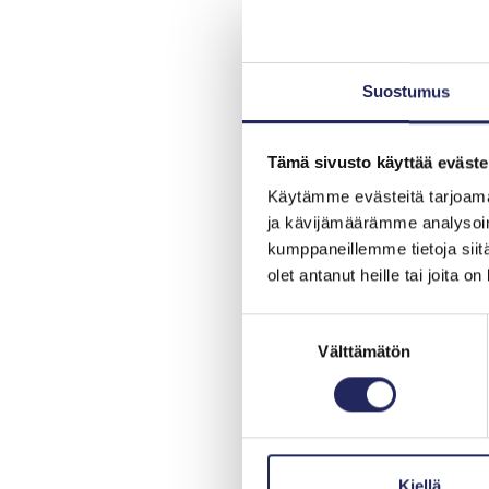
Suostumus
Tämä sivusto käyttää eväste
Käytämme evästeitä tarjoama
ja kävijämäärämme analysoim
kumppaneillemme tietoja siitä
olet antanut heille tai joita o
Suostumuksen
Välttämätön
valinta
Kiellä