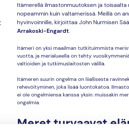
Itämerellä ilmastonmuutoksen ja toisaalta
nopeammin kuin valtamerissä. Meillä on a
t
hyvinvoinnille, kirjoittaa John Nurmisen Sä
Arrakoski-Engardt
.
Itämeri on yksi maailman tutkituimmista meristä
vuotta, ja merialueella on tehty vuosikymmeniä
valtioiden ja tutkimuslaitosten välillä.
Itämeren suurin ongelma on liiallisesta ravinn
rehevöityminen, joka lisää luontokatoa. Ilmas
ei ole ongelmiensa kanssa yksin: muissakin mer
ongelmia.
Meret turvaavat e