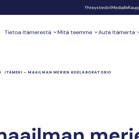
Secondary
Yhteystiedot
Medialle
Kaup
Tietoa Itämerestä
Mitä teemme
Auta Itämerta
ITÄMERI – MAAILMAN MERIEN KOELABORATORIO
 maailman meri