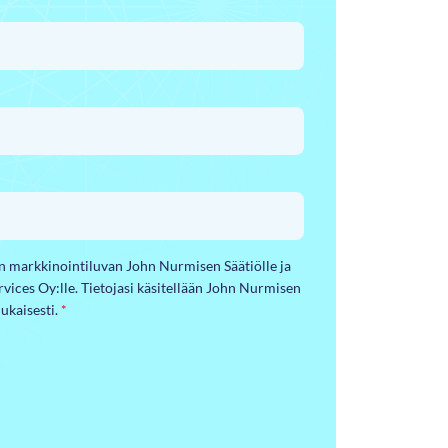
yn markkinointiluvan John Nurmisen Säätiölle ja
ervices Oy:lle. Tietojasi käsitellään John Nurmisen
ukaisesti.
*