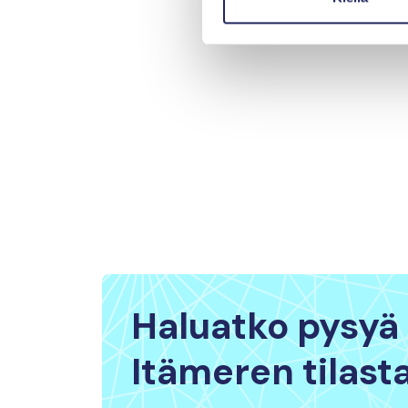
Haluatko pysyä 
Itämeren tilast