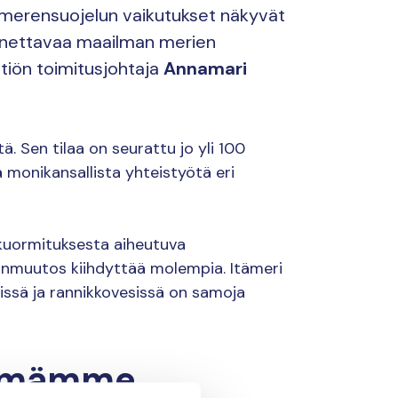
 merensuojelun vaikutukset näkyvät
nnettavaa maailman merien
ätiön toimitusjohtaja
Annamari
. Sen tilaa on seurattu jo yli 100
 monikansallista yhteistyötä eri
ekuormituksesta aiheutuva
tonmuutos kiihdyttää molempia. Itämeri
issä ja rannikkovesissä on samoja
lämämme