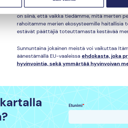
On olemassa paljon tutkittua tietoa ilmastonmu
on siinä, että vaikka tiedämme, mitä merten pe
rahoitamme merien ekosysteemille haitallisia to
estävät päättäjiä toteuttamasta kestävää meri
Sunnuntaina jokainen meistä voi vaikuttaa Itä
äänestämällä EU-vaaleissa
ehdokasta, joka pr
hyvinvointia, sekä ymmärtää hyvinvoivan me
kartalla
Etunimi
*
a?