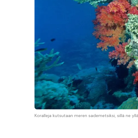
Koralleja kutsutaan meren sademetsiksi, sillä ne yl