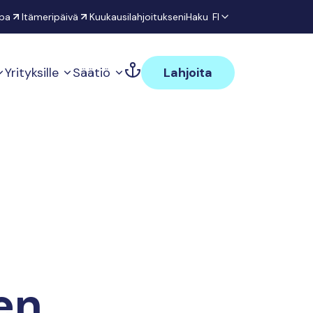
pa
Itämeripäivä
Kuukausilahjoitukseni
Haku
FI
Yrityksille
Säätiö
Lahjoita
en