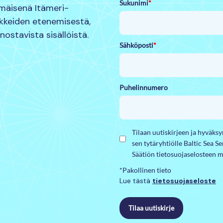
Sukunimi
*
mmäisenä Itämeri-
nkkeiden etenemisestä,
nnostavista sisällöistä.
Sähköposti
*
Puhelinnumero
Tilaan uutiskirjeen ja hyväks
sen tytäryhtiölle Baltic Sea S
Säätiön tietosuojaselosteen m
*Pakollinen tieto
Lue tästä
tietosuojaseloste
Tilaa uutiskirje