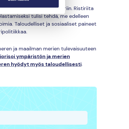
utoksen vaikutuksista meriin. Ristiriita
lastamiseksi tulisi tehdä, me edelleen
imia. Taloudelliset ja sosiaaliset paineet
politiikkaa.
meren ja maailman merien tulevaisuuteen
iorisoi ympäristön ja merien
ren hyödyt myös taloudellisesti
.