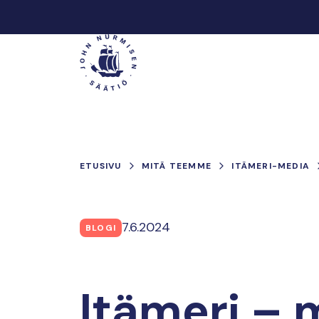
Hyppää
sisältöön
Päävalikko
ETUSIVU
MITÄ TEEMME
ITÄMERI-MEDIA
7.6.2024
BLOGI
Itämeri –