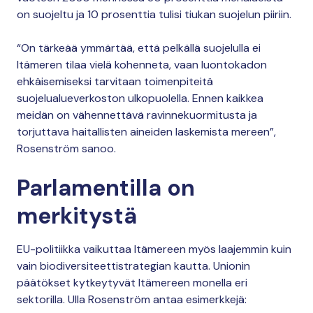
on suojeltu ja 10 prosenttia tulisi tiukan suojelun piiriin.
“On tärkeää ymmärtää, että pelkällä suojelulla ei
Itämeren tilaa vielä kohenneta, vaan luontokadon
ehkäisemiseksi tarvitaan toimenpiteitä
suojelualueverkoston ulkopuolella. Ennen kaikkea
meidän on vähennettävä ravinnekuormitusta ja
torjuttava haitallisten aineiden laskemista mereen”,
Rosenström sanoo.
Parlamentilla on
merkitystä
EU-politiikka vaikuttaa Itämereen myös laajemmin kuin
vain biodiversiteettistrategian kautta. Unionin
päätökset kytkeytyvät Itämereen monella eri
sektorilla. Ulla Rosenström antaa esimerkkejä: