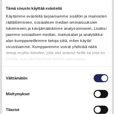
kalakannat harventuvat, yksipuolistuvat tai katoavat
jopa kokonaan.
Tämä sivusto käyttää evästeitä
Käytämme evästeitä tarjoamamme sisällön ja mainosten
Itämeren virkistysarvo on merkittävä: Itämeren
räätälöimiseen, sosiaalisen median ominaisuuksien
suojelukomissio HELCOMin mukaan jo nyt Itämeren
tukemiseen ja kävijämäärämme analysoimiseen. Lisäksi
heikon tilan myötä menetetään vuosittain miljardien
jaamme sosiaalisen median, mainosalan ja analytiikka-
turismi- ja virkistystulot. Taloudellisia vaikutuksia voi
alan kumppaneillemme tietoja siitä, miten käytät
tulla myös meren tilan heijastumisesta ihmisten
sivustoamme. Kumppanimme voivat yhdistää näitä
hyvinvointiin.
tietoja muihin tietoihin, joita olet antanut heille tai joita on
kerätty, kun olet käyttänyt heidän palvelujaan.
Itämerta kutsutaan maailman tutkituimmaksi mereksi,
ja tutkijoilla on hyvä käsitys siitä, mitä Itämeren
Suostumuksen
tilanteen kohentamiseksi tulisi tehdä:
Välttämätön
valinta
Ilmaston lämpeneminen on pysäytettävä.
Lämpenevä vesi ruokkii rehevöitymistä ja kiihdyttää
Mieltymykset
luontokatoa.
Ravinteiden pääsyä Itämereen on hillittävä, keinoina
Tilastot