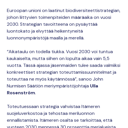
Euroopan unioni on laatinut biodiversiteettistrategian,
johon liittyvien toimenpiteiden määräaika on vuosi
2030. Strategian tavoitteena on pysäyttää
luontokato ja elvyttää heikentyneitä
luonnonympäristöjä maalla ja merellä.
“Aikataulu on todella tiukka. Vuosi 2030 voi tuntua
kaukaiselta, mutta siihen on lopulta aikaa vain 5,5
vuotta. Tässä ajassa jäsenmaiden tulee saada valmiiksi
konkreettiset strategian toteuttamissuunnitelmat ja
toteuttaa ne myös käytännössä”, sanoo John
Nurmisen Säätiön meriympäristöjohtaja
Ulla
Rosenström
.
Toteutuessaan strategia vahvistaa Itämeren
suojeluverkostoa ja tehostaa meriluonnon
ennallistamista. Itämeren osalta se tarkoittaa, että
vuoteen 2030 mennessä 30 prosenttia merialueista