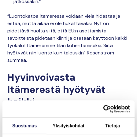
jatkossakin.”
”Luontokatoa Itämeressä voidaan vielä hidastaa ja
estää, mutta aikaa ei ole hukattavaksi. Nyt on
pidettävä huolta siitä, että EU:n asettamista
tavoitteista pidetään kiinni ja otetaan käyttöön kaikki
työkalut Itämeremme tilan kohentamiseksi. Siitä
hyötyvät niin luonto kuin talouskin” Rosenström
summaa.
Hyvinvoivasta
Itämerestä hyötyvät
kaikki
Hyvinvoiva luonto on itseisarvo, mutta Itämerellä on
merkitystä myös taloudellisesti. Itämeren huono tila
Suostumus
Yksityiskohdat
Tietoja
vaikuttaa suoraan kalastuselinkeinoon, joka kärsii, jos