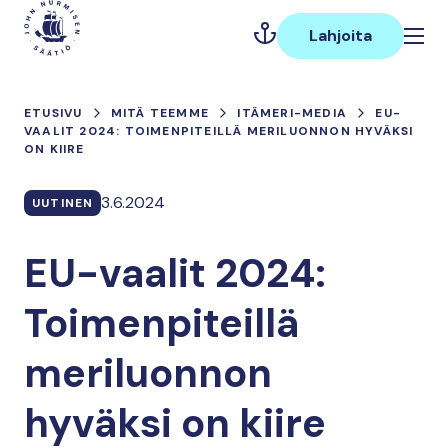
Hyppää
Päävalikko
sisältöön
Lahjoita
ETUSIVU
MITÄ TEEMME
ITÄMERI-MEDIA
EU-
VAALIT 2024: TOIMENPITEILLÄ MERILUONNON HYVÄKSI
ON KIIRE
3.6.2024
UUTINEN
EU-vaalit 2024:
Toimenpiteillä
meriluonnon
hyväksi on kiire