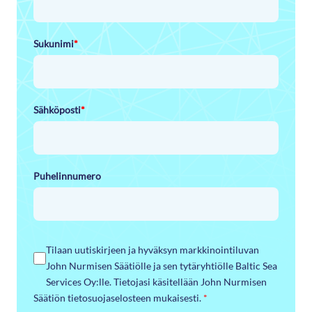
Sukunimi
*
Sähköposti
*
Puhelinnumero
Tilaan uutiskirjeen ja hyväksyn markkinointiluvan
John Nurmisen Säätiölle ja sen tytäryhtiölle Baltic Sea
Services Oy:lle. Tietojasi käsitellään John Nurmisen
Säätiön tietosuojaselosteen mukaisesti.
*