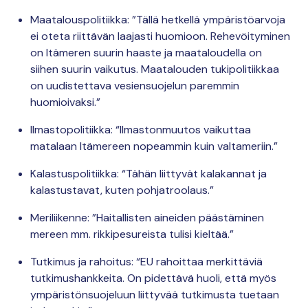
Maatalouspolitiikka: ”Tällä hetkellä ympäristöarvoja
ei oteta riittävän laajasti huomioon. Rehevöityminen
on Itämeren suurin haaste ja maataloudella on
siihen suurin vaikutus. Maatalouden tukipolitiikkaa
on uudistettava vesiensuojelun paremmin
huomioivaksi.”
Ilmastopolitiikka: “Ilmastonmuutos vaikuttaa
matalaan Itämereen nopeammin kuin valtameriin.”
Kalastuspolitiikka: “Tähän liittyvät kalakannat ja
kalastustavat, kuten pohjatroolaus.”
Meriliikenne: ”Haitallisten aineiden päästäminen
mereen mm. rikkipesureista tulisi kieltää.”
Tutkimus ja rahoitus: “EU rahoittaa merkittäviä
tutkimushankkeita. On pidettävä huoli, että myös
ympäristönsuojeluun liittyvää tutkimusta tuetaan