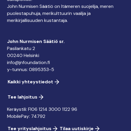
John Nurmisen Säätiö on Itämeren suojelija, meren
puolestapuhuja, merikulttuurin vaalija ja
merikirjallisuuden kustantaja.
John Nurmisen Säätiö sr.
Pasilankatu 2
00240 Helsinki
info@jnfoundation.fi
y-tunnus: 0895353-5
Kaikki yhteystiedot
Tee lahjoitus
Keräystili: FI06 1214 3000 1122 96
MobilePay: 74792
Tee yrityslahjoitus
Tilaa uutiskirje