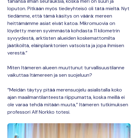
tahansa ilman seurauksia, koska meri on suuri ja
loputon. Pitkään myös tiedeyhteisö oli tätä mieltä. Nyt
tiedämme, että tämä käsitys on väärä: mereen
heittämämme asiat eivät katoa. Mikromuovia on
löydetty meren syvimmästä kohdasta 11 kilometrin
syvyydestä, arktisten alueiden koskemattomilta
jäätiköiltä, eläinplanktonien vatsoista ja jopa ihmisen
verestä.”
Miten Itämeren alueen muuttunut turvallisuustilanne
vaikuttaa Itämereen ja sen suojeluun?
”Meidän täytyy pitää merensuojelu asialistalla koko
ajan maailmantilanteesta riippumatta, koska meillä ei
ole varaa tehdä mitään muuta,” Itämeren tutkimuksen
professori Alf Norkko totesi.