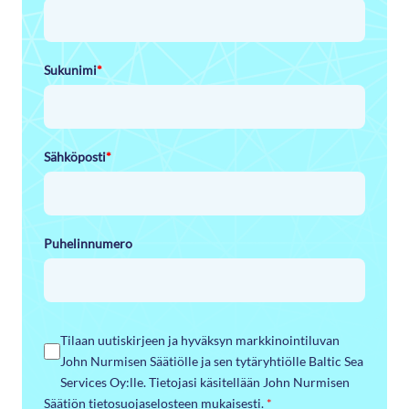
Sukunimi
*
Sähköposti
*
Puhelinnumero
Tilaan uutiskirjeen ja hyväksyn markkinointiluvan
John Nurmisen Säätiölle ja sen tytäryhtiölle Baltic Sea
Services Oy:lle. Tietojasi käsitellään John Nurmisen
Säätiön tietosuojaselosteen mukaisesti.
*