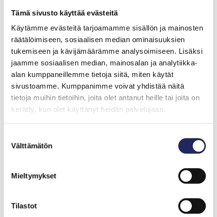
heidän äänensä kuuluviin Itämereen liittyvistä asioista.
Tämä sivusto käyttää evästeitä
Isabella Lövinin mukaan politiikan näkökulmasta
Käytämme evästeitä tarjoamamme sisällön ja mainosten
tilanteessa on vielä parantamisen varaa.
räätälöimiseen, sosiaalisen median ominaisuuksien
tukemiseen ja kävijämäärämme analysoimiseen. Lisäksi
”Tulevien sukupolvien ääntä ei kuunnella tarpeeksi.
jaamme sosiaalisen median, mainosalan ja analytiikka-
Muuten emme istuisi tässä puhumassa ilmaston ja
alan kumppaneillemme tietoja siitä, miten käytät
merten kriisistä.”
sivustoamme. Kumppanimme voivat yhdistää näitä
tietoja muihin tietoihin, joita olet antanut heille tai joita on
Alf Norkon mukaan häneltä kysytään usein, mikä on
kerätty, kun olet käyttänyt heidän palvelujaan.
parasta, mitä ihmiset voivat Itämeren hyväksi tehdä.
Suostumuksen
”Yleensä vastaan, että meidän on tärkeää kertoa
Välttämätön
valinta
uudelle sukupolvelle merestä ja opettaa heitä
kunnioittamaan sitä. On myös tärkeää, ettei keskustelu
pyöri vain epätoivon ympärillä. Jos puhumme vain siitä,
Mieltymykset
miten peli on menetetty ja Itämeri kuollut, ei se innosta
uutta sukupolvea toimimaan.”
Tilastot