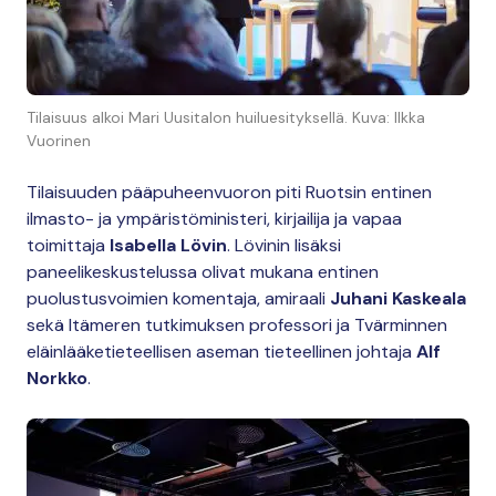
Tilaisuus alkoi Mari Uusitalon huiluesityksellä. Kuva: Ilkka
Vuorinen
Tilaisuuden pääpuheenvuoron piti Ruotsin entinen
ilmasto- ja ympäristöministeri, kirjailija ja vapaa
toimittaja
Isabella Lövin
. Lövinin lisäksi
paneelikeskustelussa olivat mukana entinen
puolustusvoimien komentaja, amiraali
Juhani Kaskeala
sekä Itämeren tutkimuksen professori ja Tvärminnen
eläinlääketieteellisen aseman tieteellinen johtaja
Alf
Norkko
.