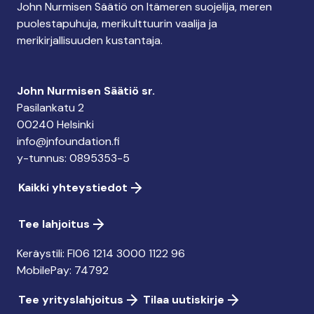
John Nurmisen Säätiö on Itämeren suojelija, meren
puolestapuhuja, merikulttuurin vaalija ja
merikirjallisuuden kustantaja.
John Nurmisen Säätiö sr.
Pasilankatu 2
00240 Helsinki
info@jnfoundation.fi
y-tunnus: 0895353-5
Kaikki yhteystiedot
Tee lahjoitus
Keräystili: FI06 1214 3000 1122 96
MobilePay: 74792
Tee yrityslahjoitus
Tilaa uutiskirje