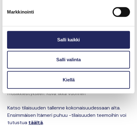
Markkinointi
Salli kaikki
Salli valinta
Kiellä
Tilaisuus päättyi Emma Salokosken ja Johanna Juholan
musiikkiesitykseen. Kuva: Ilkka Vuorinen
Katso tilaisuuden tallenne kokonaisuudessaan alta.
Ensimmäisen Itämeri puhuu -tilaisuuden teemoihin voi
tutustua
täältä
.