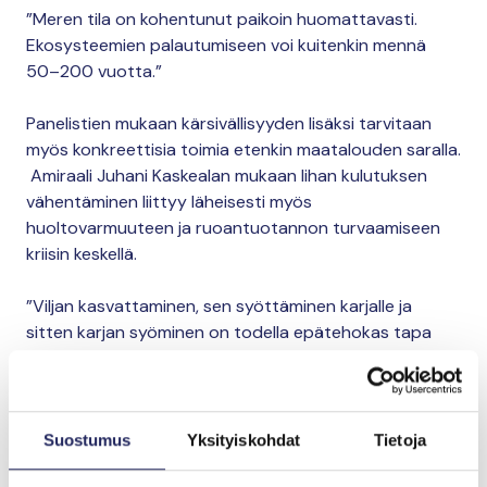
”Meren tila on kohentunut paikoin huomattavasti.
Ekosysteemien palautumiseen voi kuitenkin mennä
50–200 vuotta.”
Panelistien mukaan kärsivällisyyden lisäksi tarvitaan
myös konkreettisia toimia etenkin maatalouden saralla.
Amiraali Juhani Kaskealan mukaan lihan kulutuksen
vähentäminen liittyy läheisesti myös
huoltovarmuuteen ja ruoantuotannon turvaamiseen
kriisin keskellä.
”Viljan kasvattaminen, sen syöttäminen karjalle ja
sitten karjan syöminen on todella epätehokas tapa
ruokkia väestöä.”
Luonto-Liiton Itämeri-lähettiläs
Helmi Suvisaari
kysyi
panelisteilta, miten lapset ja nuoret otetaan huomioon
Suostumus
Yksityiskohdat
Tietoja
Itämeren tilanteesta keskusteltaessa, ja pääsevätkö