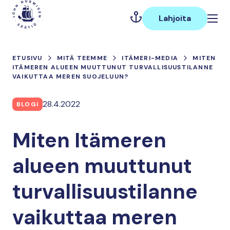
Hyppää
Päävalikko
sisältöön
Lahjoita
ETUSIVU
MITÄ TEEMME
ITÄMERI-MEDIA
MITEN
ITÄMEREN ALUEEN MUUTTUNUT TURVALLISUUSTILANNE
VAIKUTTAA MEREN SUOJELUUN?
28.4.2022
BLOGI
Miten Itämeren
alueen muuttunut
turvallisuustilanne
vaikuttaa meren