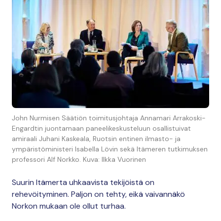
John Nurmisen Säätiön toimitusjohtaja Annamari Arrakoski-
Engardtin juontamaan paneelikeskusteluun osallistuivat
amiraali Juhani Kaskeala, Ruotsin entinen ilmasto- ja
ympäristöministeri Isabella Lövin sekä Itämeren tutkimuksen
professori Alf Norkko. Kuva: Ilkka Vuorinen
Suurin Itämerta uhkaavista tekijöistä on
rehevöityminen. Paljon on tehty, eikä vaivannäkö
Norkon mukaan ole ollut turhaa.