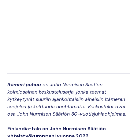
This content requires cookies.
Itämeri puhuu
Change cookie settings
on John Nurmisen Säätiön
kolmiosainen keskustelusarja, jonka teemat
kytkeytyvät suuriin ajankohtaisiin aiheisiin Itämeren
suojelua ja kulttuuria unohtamatta. Keskustelut ovat
osa John Nurmisen Säätiön 30-vuotisjuhlaohjelmaa.
Finlandia-talo on John Nurmisen Säätiön
yhteistyökumppani vuonna 2022.