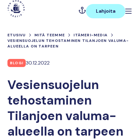
Hyppää
Päävalikko
sisältöön
Lahjoita
ETUSIVU
MITÄ TEEMME
ITÄMERI-MEDIA
VESIENSUOJELUN TEHOSTAMINEN TILANJOEN VALUMA-
ALUEELLA ON TARPEEN
30.12.2022
BLOGI
Vesiensuojelun
tehostaminen
Tilanjoen valuma-
alueella on tarpeen