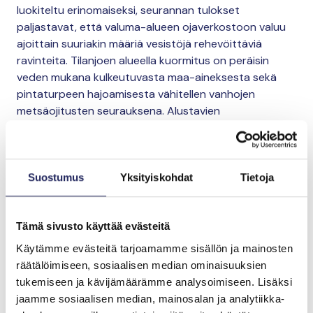
luokiteltu erinomaiseksi, seurannan tulokset
paljastavat, että valuma-alueen ojaverkostoon valuu
ajoittain suuriakin määriä vesistöjä rehevöittäviä
ravinteita. Tilanjoen alueella kuormitus on peräisin
veden mukana kulkeutuvasta maa-aineksesta sekä
pintaturpeen hajoamisesta vähitellen vanhojen
metsäojitusten seurauksena. Alustavien
seurantatulosten perusteella Tilanjoen valuma-alueen
vesiensuojelusuunnitelmaan sisältyvät toimet
kohdistuvat jokeen tulevan kuormituksen
vähentämisen kannalta oikeisiin paikkoihin.
Suostumus
Yksityiskohdat
Tietoja
Metsätalouden vesiensuojelun keinoista toistaiseksi
Tämä sivusto käyttää evästeitä
tutkimusten mukaan tehokkaimmiksi ovat
osoittautuneet sellaiset toimet, jotka viivyttävät vettä
Käytämme evästeitä tarjoamamme sisällön ja mainosten
valuma-alueilla ja tasaavat samalla ojaverkoston
räätälöimiseen, sosiaalisen median ominaisuuksien
virtaamia myös tulva-aikoina. Ilmastonmuutoksen
tukemiseen ja kävijämäärämme analysoimiseen. Lisäksi
ennustetaan lisäävän sateisuutta etenkin
jaamme sosiaalisen median, mainosalan ja analytiikka-
kasvukauden ulkopuolella, ja mikäli talvi on leuto,