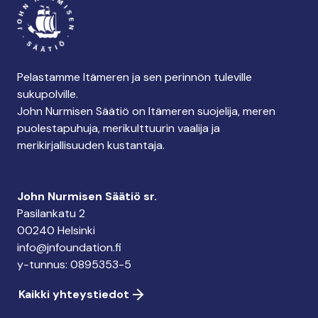
Pelastamme Itämeren ja sen perinnön tuleville
sukupolville.
John Nurmisen Säätiö on Itämeren suojelija, meren
puolestapuhuja, merikulttuurin vaalija ja
merikirjallisuuden kustantaja.
John Nurmisen Säätiö sr.
Pasilankatu 2
00240 Helsinki
info@jnfoundation.fi
y-tunnus: 0895353-5
Kaikki yhteystiedot