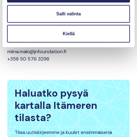
Ensimmäisten vesiensuojelutoimien toteutus
aloitetaan hankkeessa vuonna 2023.
Salli valinta
Kirjoittaja
Miina Mäki
Kiellä
Ohjelmapäällikkö, elinvoimainen meriympäristö
miina.maki@jnfoundation.fi
+358 50 576 3298
Haluatko pysyä
kartalla Itämeren
tilasta?
Tilaa uutiskirjeemme ja kuulet ensimmäisenä