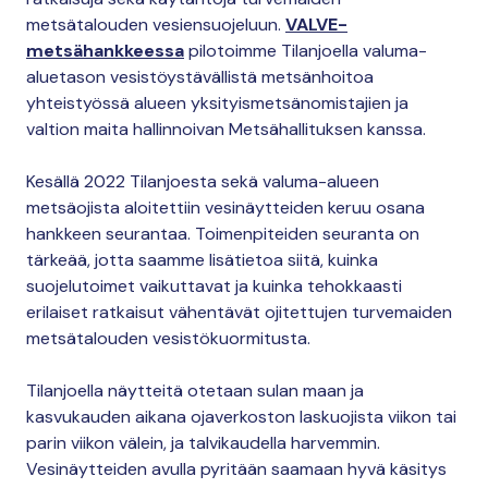
metsätalouden vesiensuojeluun.
VALVE-
metsähankkeessa
pilotoimme Tilanjoella valuma-
aluetason vesistöystävällistä metsänhoitoa
yhteistyössä alueen yksityismetsänomistajien ja
valtion maita hallinnoivan Metsähallituksen kanssa.
Kesällä 2022 Tilanjoesta sekä valuma-alueen
metsäojista aloitettiin vesinäytteiden keruu osana
hankkeen seurantaa. Toimenpiteiden seuranta on
tärkeää, jotta saamme lisätietoa siitä, kuinka
suojelutoimet vaikuttavat ja kuinka tehokkaasti
erilaiset ratkaisut vähentävät ojitettujen turvemaiden
metsätalouden vesistökuormitusta.
Tilanjoella näytteitä otetaan sulan maan ja
kasvukauden aikana ojaverkoston laskuojista viikon tai
parin viikon välein, ja talvikaudella harvemmin.
Vesinäytteiden avulla pyritään saamaan hyvä käsitys