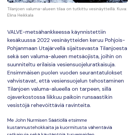
Tilanjoen valuma-alueen tilaa on tutkittu vesinäytteillä. Kuva:
Elina Heikkala
VALVE-metsähankkeessa käynnistettiin
kesäkuussa 2022 vesinäytteiden keruu Pohjois-
Pohjanmaan Utajärvellä sijaitsevasta Tilanjoesta
sekä sen valuma-alueen metsäojista, joihin on
suunniteltu erilaisia vesiensuojeluratkaisuja.
Ensimmäisen puolen vuoden seurantatulokset
vahvistavat, että vesiensuojelun tehostaminen
Tilanjoen valuma-alueella on tarpeen, sillä
ojaverkostossa liikkuu paikoin runsaastikin
vesistöjä rehevöittäviä ravinteita.
Me John Nurmisen Säätiöllä etsimme
kustannustehokkaita ja kuormitusta vähentäviä
ratkaisuja sekä käytäntöjä turvemaiden