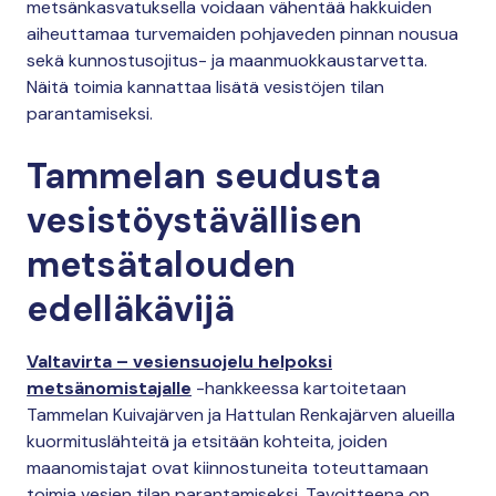
metsänkasvatuksella voidaan vähentää hakkuiden
aiheuttamaa turvemaiden pohjaveden pinnan nousua
sekä kunnostusojitus- ja maanmuokkaustarvetta.
Näitä toimia kannattaa lisätä vesistöjen tilan
parantamiseksi.
Tammelan seudusta
vesistöystävällisen
metsätalouden
edelläkävijä
Valtavirta – vesiensuojelu helpoksi
metsänomistajalle
-hankkeessa kartoitetaan
Tammelan Kuivajärven ja Hattulan Renkajärven alueilla
kuormituslähteitä ja etsitään kohteita, joiden
maanomistajat ovat kiinnostuneita toteuttamaan
toimia vesien tilan parantamiseksi. Tavoitteena on