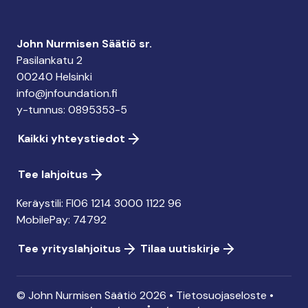
John Nurmisen Säätiö sr.
Pasilankatu 2
00240 Helsinki
info@jnfoundation.fi
y-tunnus: 0895353-5
Kaikki yhteystiedot
Tee lahjoitus
Keräystili: FI06 1214 3000 1122 96
MobilePay: 74792
Tee yrityslahjoitus
Tilaa uutiskirje
© John Nurmisen Säätiö 2026 •
Tietosuojaseloste
•