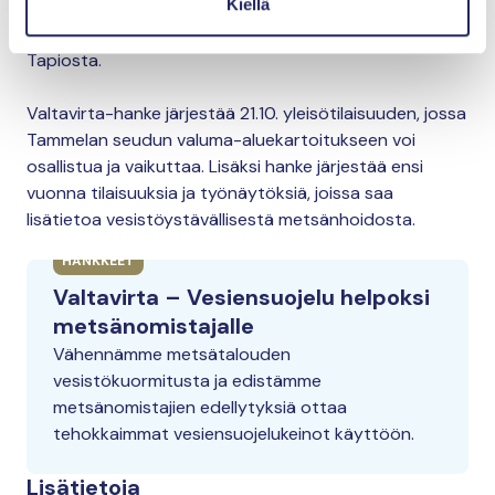
Kiellä
metsätalouden harjoittamista, eikä yhteydenotto vielä
sido toimenpiteisiin”, kertoo asiantuntija
Tarja Anttila
Tapiosta.
Valtavirta-hanke järjestää 21.10. yleisötilaisuuden, jossa
Tammelan seudun valuma-aluekartoitukseen voi
osallistua ja vaikuttaa. Lisäksi hanke järjestää ensi
vuonna tilaisuuksia ja työnäytöksiä, joissa saa
lisätietoa vesistöystävällisestä metsänhoidosta.
HANKKEET
Valtavirta – Vesiensuojelu helpoksi
metsänomistajalle
Vähennämme metsätalouden
vesistökuormitusta ja edistämme
metsänomistajien edellytyksiä ottaa
tehokkaimmat vesiensuojelukeinot käyttöön.
Lisätietoja