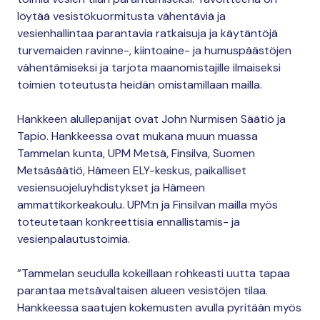
löytää vesistökuormitusta vähentäviä ja
vesienhallintaa parantavia ratkaisuja ja käytäntöjä
turvemaiden ravinne-, kiintoaine- ja humuspäästöjen
vähentämiseksi ja tarjota maanomistajille ilmaiseksi
toimien toteutusta heidän omistamillaan mailla.
Hankkeen alullepanijat ovat John Nurmisen Säätiö ja
Tapio. Hankkeessa ovat mukana muun muassa
Tammelan kunta, UPM Metsä, Finsilva, Suomen
Metsäsäätiö, Hämeen ELY-keskus, paikalliset
vesiensuojeluyhdistykset ja Hämeen
ammattikorkeakoulu. UPM:n ja Finsilvan mailla myös
toteutetaan konkreettisia ennallistamis- ja
vesienpalautustoimia.
”Tammelan seudulla kokeillaan rohkeasti uutta tapaa
parantaa metsävaltaisen alueen vesistöjen tilaa.
Hankkeessa saatujen kokemusten avulla pyritään myös