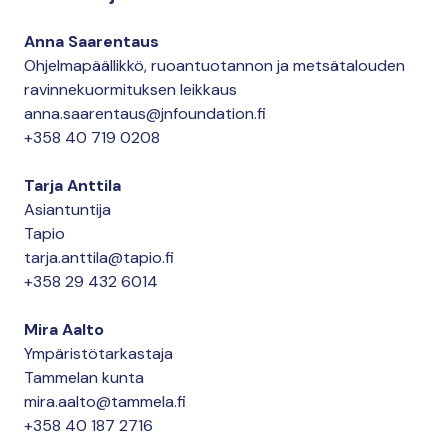
Anna Saarentaus
Ohjelmapäällikkö, ruoantuotannon ja metsätalouden
ravinnekuormituksen leikkaus
anna.saarentaus@jnfoundation.fi
+358 40 719 0208
Tarja Anttila
Asiantuntija
Tapio
tarja.anttila@tapio.fi
+358 29 432 6014
Mira Aalto
Ympäristötarkastaja
Tammelan kunta
mira.aalto@tammela.fi
+358 40 187 2716