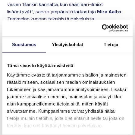
vesien tilankin kannalta, kun sään ääri-ilmiöt
lisääntyvät”, sanoo ympäristötarkastaja
Mira Aalto
Tammelan kunnan teknisistä palveluista.
Paikallisia
metsänomistajia
Suostumus
Yksityiskohdat
Tietoja
haetaan mukaan
Tämä sivusto käyttää evästeitä
parantamaan vesistöjen
Käytämme evästeitä tarjoamamme sisällön ja mainosten
tilaa
räätälöimiseen, sosiaalisen median ominaisuuksien
tukemiseen ja kävijämäärämme analysoimiseen. Lisäksi
jaamme sosiaalisen median, mainosalan ja analytiikka-
Tapio on käynnistänyt valuma-aluekartoituksen, jonka
alan kumppaneillemme tietoja siitä, miten käytät
tekemisessä yhdistetään paikkatietoaineistoja
sivustoamme. Kumppanimme voivat yhdistää näitä
hyödyntävää mallinnusta, paikallisia havaintoja ja
tietoja muihin tietoihin, joita olet antanut heille tai joita on
maastomittauksia.
kerätty, kun olet käyttänyt heidän palvelujaan.
Lähivesistä kiinnostuneille metsänomistajille ja