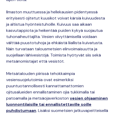
Ilmaston muuttuessa ja hellekausien pidentyessä
erityisesti ojitetut kuusikot voivat kärsiä kuivuudesta
ja altistua hyönteistuhoille. Kuivuus saa aikaan
kasvutappiota ja heikentää puiden kykyä suojautua
tuhonaiheuttajilta. Vesien viivyttämisellä voidaan
välttää puustotuhoja ja ehkäistä liiallista kuivatusta.
Näin turvataan talousmetsien elinvoimaisuutta ja
suojellaan lähivesistöjä. Toimista hyötyvät siis sekä
metsänomistajat että vesistöt.
Metsätalouden piirissä tehokkaimpia
vesiensuojelutoimia ovat esimerkiksi
puuntuotannollisesti kannattamattomien
ojitusalueiden ennallistaminen ojia tukkimalla tai
patoamalla ja metsäojaverkoston
vesien ohjaaminen
luonnontilaisille tai ennallistettaville soille
puhdistumaan
. Lisäksi suometsien jatkuvapeitteisellä