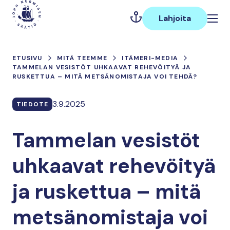
Hyppää
Päävalikko
sisältöön
Lahjoita
ETUSIVU
MITÄ TEEMME
ITÄMERI-MEDIA
TAMMELAN VESISTÖT UHKAAVAT REHEVÖITYÄ JA
RUSKETTUA – MITÄ METSÄNOMISTAJA VOI TEHDÄ?
3.9.2025
TIEDOTE
Tammelan vesistöt
uhkaavat rehevöityä
ja ruskettua – mitä
metsänomistaja voi