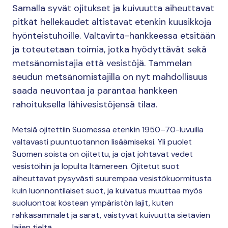
Samalla syvät ojitukset ja kuivuutta aiheuttavat
pitkät hellekaudet altistavat etenkin kuusikkoja
hyönteistuhoille. Valtavirta-hankkeessa etsitään
ja toteutetaan toimia, jotka hyödyttävät sekä
metsänomistajia että vesistöjä. Tammelan
seudun metsänomistajilla on nyt mahdollisuus
saada neuvontaa ja parantaa hankkeen
rahoituksella lähivesistöjensä tilaa.
Metsiä ojitettiin Suomessa etenkin 1950–70-luvuilla
valtavasti puuntuotannon lisäämiseksi. Yli puolet
Suomen soista on ojitettu, ja ojat johtavat vedet
vesistöihin ja lopulta Itämereen. Ojitetut suot
aiheuttavat pysyvästi suurempaa vesistökuormitusta
kuin luonnontilaiset suot, ja kuivatus muuttaa myös
suoluontoa: kostean ympäristön lajit, kuten
rahkasammalet ja sarat, väistyvät kuivuutta sietävien
lajien tieltä.