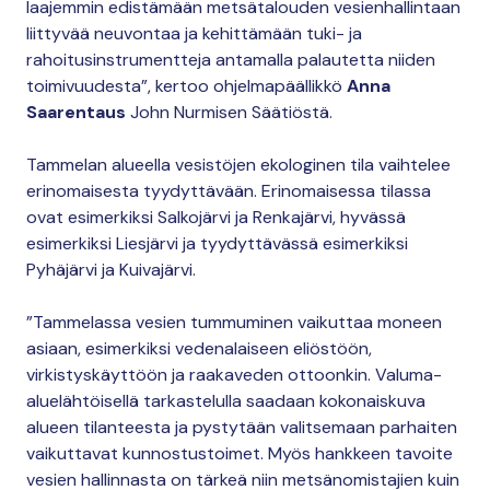
laajemmin edistämään metsätalouden vesienhallintaan
liittyvää neuvontaa ja kehittämään tuki- ja
rahoitusinstrumentteja antamalla palautetta niiden
toimivuudesta”, kertoo ohjelmapäällikkö
Anna
Saarentaus
John Nurmisen Säätiöstä.
Tammelan alueella vesistöjen ekologinen tila vaihtelee
erinomaisesta tyydyttävään. Erinomaisessa tilassa
ovat esimerkiksi Salkojärvi ja Renkajärvi, hyvässä
esimerkiksi Liesjärvi ja tyydyttävässä esimerkiksi
Pyhäjärvi ja Kuivajärvi.
”Tammelassa vesien tummuminen vaikuttaa moneen
asiaan, esimerkiksi vedenalaiseen eliöstöön,
virkistyskäyttöön ja raakaveden ottoonkin. Valuma-
aluelähtöisellä tarkastelulla saadaan kokonaiskuva
alueen tilanteesta ja pystytään valitsemaan parhaiten
vaikuttavat kunnostustoimet. Myös hankkeen tavoite
vesien hallinnasta on tärkeä niin metsänomistajien kuin