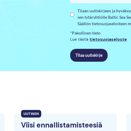
Tilaan uutiskirjeen ja hyväks
sen tytäryhtiölle Baltic Sea S
Säätiön tietosuojaselosteen m
*Pakollinen tieto
Lue tästä
tietosuojaseloste
Tilaa uutiskirje
UUTINEN
Viisi ennallistamisteesiä