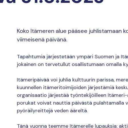
Koko Itämeren alue pääsee juhlistamaan ko
viimeisenä päivänä.
Tapahtumia järjestetään ympäri Suomen ja Itäm
jokainen on tervetullut osallistumaan omalla ky
Itämeripäivää voi juhlia kulttuurin parissa, mere
kuunnellen itämeritoimijoiden järjestämiä kesku
organisaatio järjestää työntekijöilleen Itämeri-
porukat voivat nauttia päivästä pulahtamalla v
pyöräilyreittejä veden ääreltä.
Tänä vuonna teemme Itämerelle lupauksia: akt