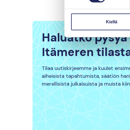
Kiellä
Haluatko pysyä 
Itämeren tilast
Tilaa uutiskirjeemme ja kuulet ensi
aiheisista tapahtumista, säätiön ha
merellisistä julkaisuista ja muista kii