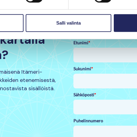
Salli valinta
kartalla
Etunimi
*
a?
Sukunimi
*
mmäisenä Itämeri-
nkkeiden etenemisestä,
nnostavista sisällöistä.
Sähköposti
*
Puhelinnumero