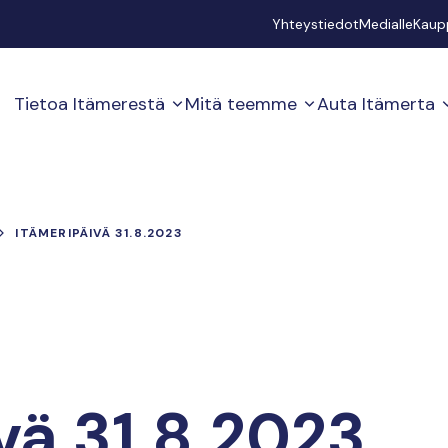
Secondary
Yhteystiedot
Medialle
Kaup
Tietoa Itämerestä
Mitä teemme
Auta Itämerta
ITÄMERIPÄIVÄ 31.8.2023
vä 31.8.2023