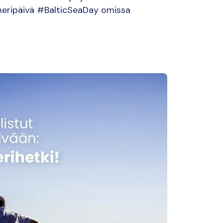
meripäivä #BalticSeaDay omissa