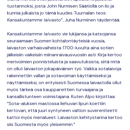
tuotannoksi, josta John Nurmisen Säätiöllä on ilo ja
kunnia julkaista jo tämä kuudes Tuurnalan teos:
Kansakuntamme laivasto
”, Juha Nurminen täydentää.
Kansakuntamme laivasto
vie lukijansa ja katsojansa
seuraamaan Suomen kohtalontäyteisiä vuosia,
laivaston varhaisvaiheista 1700-luvulta aina sotien
jälkeisiin vaikeisiin miinanraivausvuosiin asti. Kirja kertoo
merivoimien ponnisteluista ja saavutuksista, siitä mitä
on ollut laivaston jokapäiväinen työ. Vaikka sotalaivoja
rakennettiin vallan ja sotavoiman käyttämiseksi ja
näyttämiseksi, on erityisesti Suomessa laivastolla ollut
myös tärkeä osa kauppareittien turvaajana ja
kansallistunteen voimistajana. Kuten Alpo kirjoittaa:
”Sota-aluksen mastossa liehuvan lipun koettiin
kertovan, että juuri syntyneen valtion suvereniteetti
kattoi myös merialueet. Laivaston kehitystarina kertoo
siis Suomesta myös yleisemmin.”