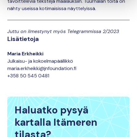
tavoittelevia tekstejä maalauksiin. Tuurnalan töitä on
nähty useissa kotimaisissa näyttelyissä.
Juttu on ilmestynyt myös Telegrammissa 2/2023
Lisätietoja
Maria Erkheikki
Julkaisu- ja kokoelmapäällikkö
maria.erkheikki@jnfoundation.fi
+358 50 545 0481
Haluatko pysyä
kartalla Itämeren
tilasta?