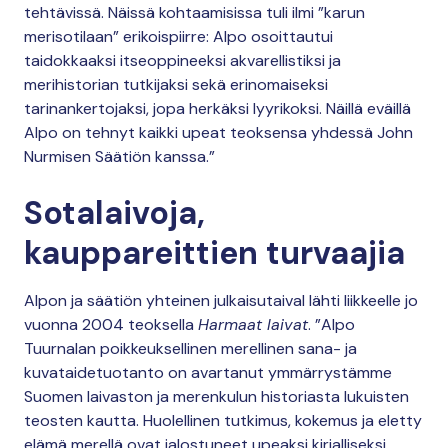
tehtävissä. Näissä kohtaamisissa tuli ilmi ”karun
merisotilaan” erikoispiirre: Alpo osoittautui
taidokkaaksi itseoppineeksi akvarellistiksi ja
merihistorian tutkijaksi sekä erinomaiseksi
tarinankertojaksi, jopa herkäksi lyyrikoksi. Näillä eväillä
Alpo on tehnyt kaikki upeat teoksensa yhdessä John
Nurmisen Säätiön kanssa.”
Sotalaivoja,
kauppareittien turvaajia
Alpon ja säätiön yhteinen julkaisutaival lähti liikkeelle jo
vuonna 2004 teoksella
Harmaat laivat
. ”Alpo
Tuurnalan poikkeuksellinen merellinen sana- ja
kuvataidetuotanto on avartanut ymmärrystämme
Suomen laivaston ja merenkulun historiasta lukuisten
teosten kautta. Huolellinen tutkimus, kokemus ja eletty
elämä merellä ovat jalostuneet upeaksi kirjalliseksi