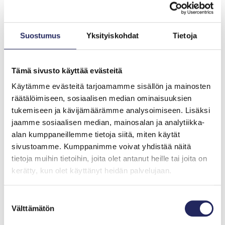
Jääkarhu, teos Alpo Tuurnala
Suostumus
Yksityiskohdat
Tietoja
Nähty ja koettu piirtyy
sivulle
Tämä sivusto käyttää evästeitä
Käytämme evästeitä tarjoamamme sisällön ja mainosten
Asian lisäksi Tuurnalan tekstiä maustavat
räätälöimiseen, sosiaalisen median ominaisuuksien
omakohtaiset kokemukset ja tarinat laivoista ja
tukemiseen ja kävijämäärämme analysoimiseen. Lisäksi
elämästä. Kirjan mukana eletään kirjoittajan
jaamme sosiaalisen median, mainosalan ja analytiikka-
lapsuusvuosia ”kun messin avonaisesta ikkunasta
alan kumppaneillemme tietoja siitä, miten käytät
leijuva paistuvien lättyjen tuoksu lumoaa miehenalun ja
sivustoamme. Kumppanimme voivat yhdistää näitä
lujittaa päätöstä elämänmittaiselle meriupseerin
tietoja muihin tietoihin, joita olet antanut heille tai joita on
uralle”.
kerätty, kun olet käyttänyt heidän palvelujaan.
Tuurnalan huikea ura kokeneena laivanrakentajana,
Suostumuksen
merisotilaana ja taitavana kuvataitelijana kiteytyy
Välttämätön
valinta
menneiden aikojen alusten kuvauksissa. Sivellin on