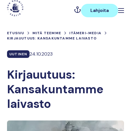
Hyppää
Päävalikko
sisältöön
Lahjoita
ETUSIVU
MITÄ TEEMME
ITÄMERI-MEDIA
KIRJAUUTUUS: KANSAKUNTAMME LAIVASTO
24.10.2023
UUTINEN
Kirjauutuus:
Kansakuntamme
laivasto