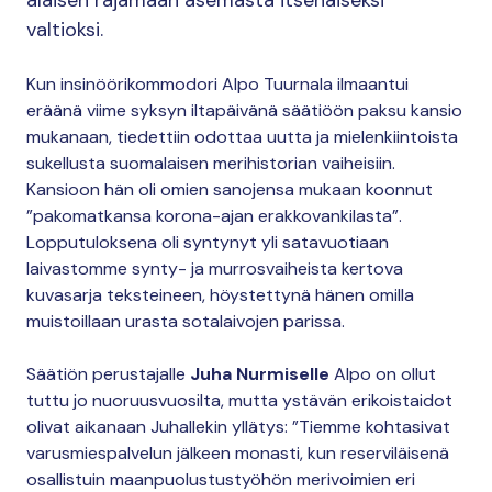
alaisen rajamaan asemasta itsenäiseksi
valtioksi.
Kun insinöörikommodori Alpo Tuurnala ilmaantui
eräänä viime syksyn iltapäivänä säätiöön paksu kansio
mukanaan, tiedettiin odottaa uutta ja mielenkiintoista
sukellusta suomalaisen merihistorian vaiheisiin.
Kansioon hän oli omien sanojensa mukaan koonnut
”pakomatkansa korona-ajan erakkovankilasta”.
Lopputuloksena oli syntynyt yli satavuotiaan
laivastomme synty- ja murrosvaiheista kertova
kuvasarja teksteineen, höystettynä hänen omilla
muistoillaan urasta sotalaivojen parissa.
Säätiön perustajalle
Juha Nurmiselle
Alpo on ollut
tuttu jo nuoruusvuosilta, mutta ystävän erikoistaidot
olivat aikanaan Juhallekin yllätys: ”Tiemme kohtasivat
varusmiespalvelun jälkeen monasti, kun reserviläisenä
osallistuin maanpuolustustyöhön merivoimien eri