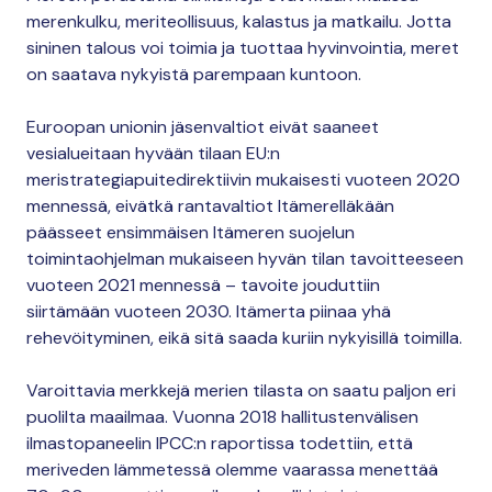
merenkulku, meriteollisuus, kalastus ja matkailu. Jotta
sininen talous voi toimia ja tuottaa hyvinvointia, meret
on saatava nykyistä parempaan kuntoon.
Euroopan unionin jäsenvaltiot eivät saaneet
vesialueitaan hyvään tilaan EU:n
meristrategiapuitedirektiivin mukaisesti vuoteen 2020
mennessä, eivätkä rantavaltiot Itämerelläkään
päässeet ensimmäisen Itämeren suojelun
toimintaohjelman mukaiseen hyvän tilan tavoitteeseen
vuoteen 2021 mennessä – tavoite jouduttiin
siirtämään vuoteen 2030. Itämerta piinaa yhä
rehevöityminen, eikä sitä saada kuriin nykyisillä toimilla.
Varoittavia merkkejä merien tilasta on saatu paljon eri
puolilta maailmaa. Vuonna 2018 hallitustenvälisen
ilmastopaneelin IPCC:n raportissa todettiin, että
meriveden lämmetessä olemme vaarassa menettää