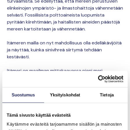
turvaamista. Se edellyttää, että mereen perustuvien
elinkeinojen ympäristö- ja ilmastohaittoja vähennetään
selvästi. Fossiilisista polttoaineista luopumista
pyritään kiirehtimään, ja haitallisten aineiden päästöjä
mereen kartoitetaan ja vähennetään.
Itämeren mailla on nyt mahdollisuus olla edelläkävijöitä
ja näyttää, kuinka sinivihreä siirtymä tehdään
kestävästi.
Itämeri on maailman mittakaavassa pieni meri,
eräänlainen koelaboratorio, jonka pinnanalaisista
ilmiöistä muut voivat ottaa opikseen niin hyvässä kuin
pahassakin. Jos saamme Itämeren elpymään,
Suostumus
Yksityiskohdat
Tietoja
onnistuminen tarjoaa meille paljon uusia
mahdollisuuksia myös meren hyödyntämisessä.
Tämä sivusto käyttää evästeitä
Itämeren elpyminen edellyttää maalta mereen
Käytämme evästeitä tarjoamamme sisällön ja mainosten
päätyvän ravinnekuorman vähentämistä,