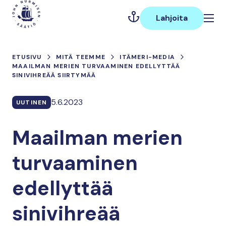
Hyppää
Päävalikko
sisältöön
Lahjoita
ETUSIVU
MITÄ TEEMME
ITÄMERI-MEDIA
MAAILMAN MERIEN TURVAAMINEN EDELLYTTÄÄ
SINIVIHREÄÄ SIIRTYMÄÄ
5.6.2023
UUTINEN
Maailman merien
turvaaminen
edellyttää
sinivihreää