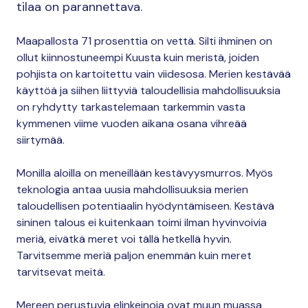
tilaa on parannettava.
Maapallosta 71 prosenttia on vettä. Silti ihminen on
ollut kiinnostuneempi Kuusta kuin meristä, joiden
pohjista on kartoitettu vain viidesosa. Merien kestävää
käyttöä ja siihen liittyviä taloudellisia mahdollisuuksia
on ryhdytty tarkastelemaan tarkemmin vasta
kymmenen viime vuoden aikana osana vihreää
siirtymää.
Monilla aloilla on meneillään kestävyysmurros. Myös
teknologia antaa uusia mahdollisuuksia merien
taloudellisen potentiaalin hyödyntämiseen. Kestävä
sininen talous ei kuitenkaan toimi ilman hyvinvoivia
meriä, eivätkä meret voi tällä hetkellä hyvin.
Tarvitsemme meriä paljon enemmän kuin meret
tarvitsevat meitä.
Mereen perustuvia elinkeinoja ovat muun muassa