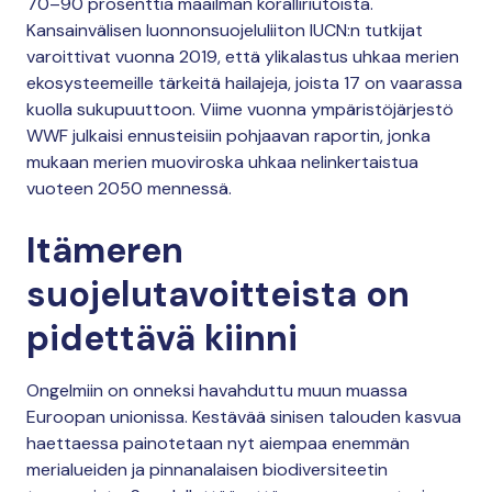
70–90 prosenttia maailman koralliriutoista.
Kansainvälisen luonnonsuojeluliiton IUCN:n tutkijat
varoittivat vuonna 2019, että ylikalastus uhkaa merien
ekosysteemeille tärkeitä hailajeja, joista 17 on vaarassa
kuolla sukupuuttoon. Viime vuonna ympäristöjärjestö
WWF julkaisi ennusteisiin pohjaavan raportin, jonka
mukaan merien muoviroska uhkaa nelinkertaistua
vuoteen 2050 mennessä.
Itämeren
suojelutavoitteista on
pidettävä kiinni
Ongelmiin on onneksi havahduttu muun muassa
Euroopan unionissa. Kestävää sinisen talouden kasvua
haettaessa painotetaan nyt aiempaa enemmän
merialueiden ja pinnanalaisen biodiversiteetin