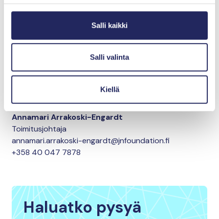
on rohkaiseva esimerkki. Sopimuksen tavoitteena on
suojella 30 prosenttia maailman meristä vuoteen 2030
Salli kaikki
mennessä. Työtä tosin riittää, sillä nyt suojelussa on
vasta kahdeksan prosenttia.
Salli valinta
Artikkeli on alun perin julkaistu Helsingin Sanomissa.
Kiellä
Lisätietoja
Annamari Arrakoski-Engardt
Toimitusjohtaja
annamari.arrakoski-engardt@jnfoundation.fi
+358 40 047 7878
Haluatko pysyä