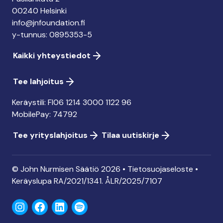
00240 Helsinki
info@jnfoundation.fi
y-tunnus: 0895353-5
Kaikki yhteystiedot
Tee lahjoitus
Keräystili: FI06 1214 3000 1122 96
MobilePay: 74792
Tee yrityslahjoitus
Tilaa uutiskirje
© John Nurmisen Säätiö 2026 •
Tietosuojaseloste
•
Keräyslupa
RA/2021/1341. ÅLR/2025/7107
Instagram
Facebook
LinkedIn
Spotify