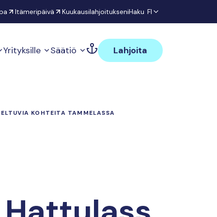
pa
Itämeripäivä
Kuukausilahjoitukseni
Haku
FI
Yrityksille
Säätiö
Lahjoita
VELTUVIA KOHTEITA TAMMELASSA
 Hattulass