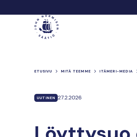
Hyppää
sisältöön
Päävalikko
ETUSIVU
MITÄ TEEMME
ITÄMERI-MEDIA
27.2.2026
UUTINEN
Löyttysuo 