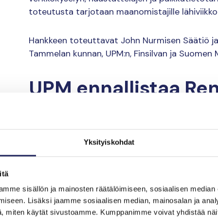
toteutusta tarjotaan maanomistajille lähiviikko
Hankkeen toteuttavat John Nurmisen Säätiö ja
Tammelan kunnan, UPM:n, Finsilvan ja Suomen 
UPM ennallistaa Re
läheisen Löyttysuo
Ensimmäinen toteutuskohde on Löyttysuo Hattu
Yksityiskohdat
on reunoiltaan ojitettu ja keskeltä avoimena s
Viime kesänä suolla havaittiin muun muassa er
itä
mme sisällön ja mainosten räätälöimiseen, sosiaalisen median
Ennallistamisessa ohjataan valumavesiä pois ojav
iseen. Lisäksi jaamme sosiaalisen median, mainosalan ja analy
kulkemaan suon läpi. Vettyminen estää turpee
, miten käytät sivustoamme. Kumppanimme voivat yhdistää näitä t