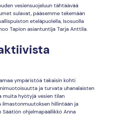
ouden vesiensuojeluun tähtäävää
n lumet sulavat, pääsemme tekemään
llispuiston eteläpuolella, Isosuolla
noo Tapion asiantuntija Tarja Anttila.
ktiivista
aamaa ympäristöä takaisin kohti
onimuotoisuutta ja turvata uhanalaisten
 muita hyötyjä vesien tilan
ilmastonmuutoksen hillintään ja
n Säätiön ohjelmapäällikkö Anna