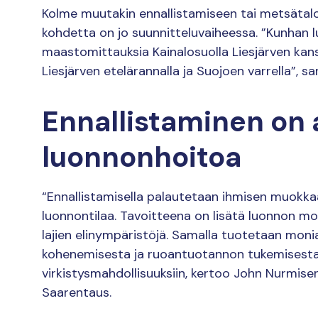
Kolme muutakin ennallistamiseen tai metsätal
kohdetta on jo suunnitteluvaiheessa. ”Kunha
maastomittauksia Kainalosuolla Liesjärven kansa
Liesjärven etelärannalla ja Suojoen varrella”, sa
Ennallistaminen on a
luonnonhoitoa
“Ennallistamisella palautetaan ihmisen muokk
luonnontilaa. Tavoitteena on lisätä luonnon m
lajien elinympäristöjä. Samalla tuotetaan monia
kohenemisesta ja ruoantuotannon tukemisesta 
virkistysmahdollisuuksiin, kertoo John Nurmise
Saarentaus.