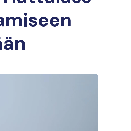
tamiseen
ään