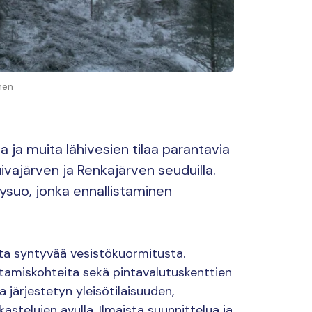
nen
a ja muita lähivesien tilaa parantavia
vajärven ja Renkajärven seuduilla.
suo, jonka ennallistaminen
ista syntyvää vesistökuormitusta.
stamiskohteita sekä pintavalutuskenttien
 järjestetyn yleisötilaisuuden,
astelujen avulla. Ilmaista suunnittelua ja