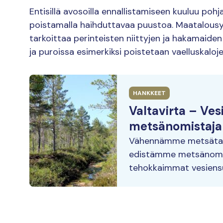
Entisillä avosoilla ennallistamiseen kuuluu poh
poistamalla haihduttavaa puustoa. Maatalousy
tarkoittaa perinteisten niittyjen ja hakamaiden h
ja puroissa esimerkiksi poistetaan vaelluskaloj
HANKKEET
Valtavirta – Ves
metsänomistaja
Vähennämme metsätalo
edistämme metsänomist
tehokkaimmat vesiensu