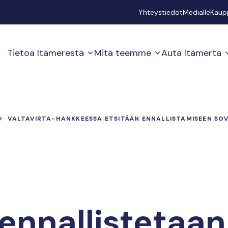
Secondary
Yhteystiedot
Medialle
Kaup
Tietoa Itämerestä
Mitä teemme
Auta Itämerta
VALTAVIRTA-HANKKEESSA ETSITÄÄN ENNALLISTAMISEEN SO
ennallistetaan