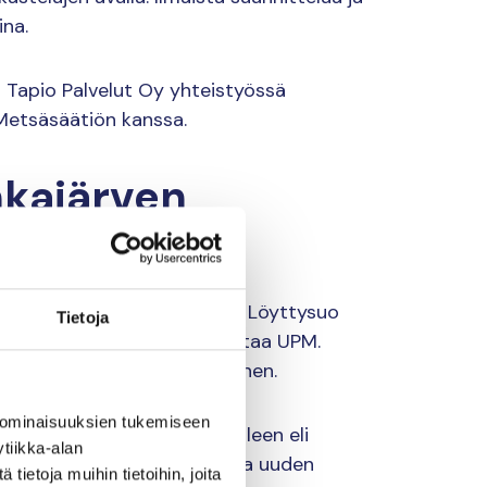
ina.
 Tapio Palvelut Oy yhteistyössä
Metsäsäätiön kanssa.
nkajärven
n
lassa Renkajärven lähellä. Löyttysuo
Tietoja
äilynyt aapasuo, ja sen omistaa UPM.
ittäin uhanalainen hömötiainen.
 ominaisuuksien tukemiseen
erkostosta entiselle reitilleen eli
tiikka-alan
n hajoamista ja mahdollistaa uuden
ietoja muihin tietoihin, joita