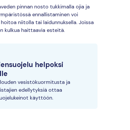
javeden pinnan nosto tukkimalla ojia ja
mpäristössä ennallistaminen voi
oitoa niitolla tai laidunnuksella. Joissa
en kulkua haittaavia esteitä.
iensuojelu helpoksi
lle
uden vesistökuormitusta ja
ajien edellytyksiä ottaa
ojelukeinot käyttöön.