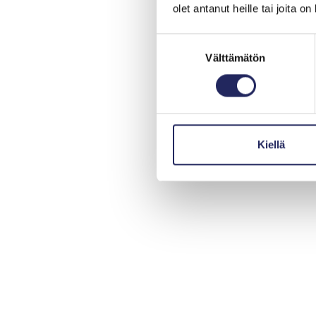
olet antanut heille tai joita o
Suostumuksen
Välttämätön
valinta
Kiellä