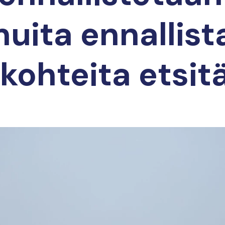
uita ennallis
 kohteita etsit