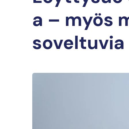
a – myös m
soveltuvia