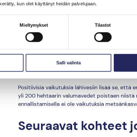
turpeen kertymisen. Samalla kuormitus alapuoli
n kerätty, kun olet käyttänyt heidän palvelujaan.
ennallistamissuunnitelman laati Tapio Palvelut 
Mieltymykset
Tilastot
”Aiomme tukkia suurimman osan ojista ja tehdä
että valumavedet levittyvät alueelle. Lisäksi p
joka muuten estäisi kaivinkoneen kulkemisen ojal
veden pintaa suolla. Kaivutyöt tehdään ensi s
Puuston poisto taas on paras tehdä maan olless
Salli valinta
talvelle”, kertoo UPM Metsän luonnonhoidon asi
Positiivisia vaikutuksia lähivesiin lisää se, ett
yli 200 hehtaarin valumavedet poistaen niistä r
ennallistamisella ei ole vaikutuksia metsänkasv
Seuraavat kohteet j