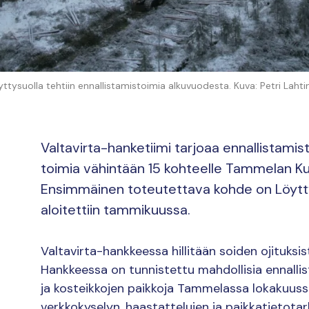
yttysuolla tehtiin ennallistamistoimia alkuvuodesta. Kuva: Petri Lahti
Valtavirta-hanketiimi tarjoaa ennallistamist
toimia vähintään 15 kohteelle Tammelan Kui
Ensimmäinen toteutettava kohde on Löytty
aloitettiin tammikuussa.
Valtavirta-hankkeessa hillitään soiden ojituks
Hankkeessa on tunnistettu mahdollisia ennalli
ja kosteikkojen paikkoja Tammelassa lokakuussa
verkkokyselyn, haastattelujen ja paikkatietotark