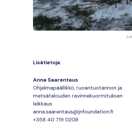
Lö
Lisätietoja
:
Anna Saarentaus
Ohjelmapäällikkö, ruoantuotannon ja
metsätalouden ravinnekuormituksen
leikkaus
anna.saarentaus@jnfoundation.fi
+358 40 719 0208