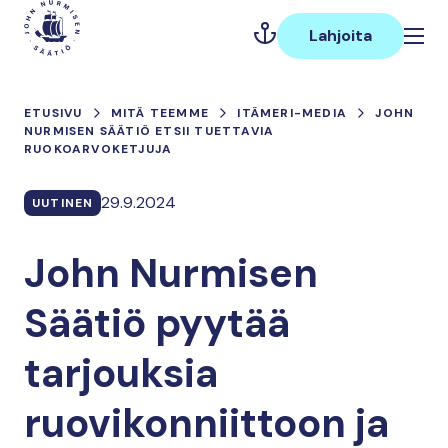
Hyppää
Päävalikko
sisältöön
Lahjoita
ETUSIVU
MITÄ TEEMME
ITÄMERI-MEDIA
JOHN
NURMISEN SÄÄTIÖ ETSII TUETTAVIA
RUOKOARVOKETJUJA
29.9.2024
UUTINEN
John Nurmisen
Säätiö pyytää
tarjouksia
ruovikonniittoon ja