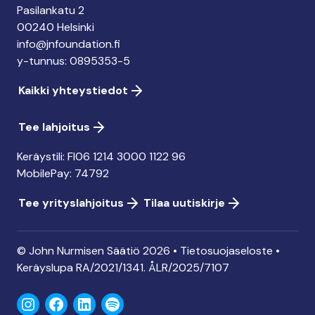
Pasilankatu 2
00240 Helsinki
info@jnfoundation.fi
y-tunnus: 0895353-5
Kaikki yhteystiedot
Tee lahjoitus
Keräystili: FI06 1214 3000 1122 96
MobilePay: 74792
Tee yrityslahjoitus
Tilaa uutiskirje
© John Nurmisen Säätiö 2026 •
Tietosuojaseloste
•
Keräyslupa
RA/2021/1341. ÅLR/2025/7107
Instagram
Facebook
LinkedIn
Spotify