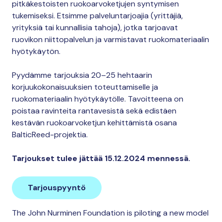
pitkäkestoisten ruokoarvoketjujen syntymisen
tukemiseksi. Etsimme palveluntarjoajia (yrittäjiä,
yrityksiä tai kunnallisia tahoja), jotka tarjoavat
ruovikon niittopalvelun ja varmistavat ruokomateriaalin
hyötykäytön.
Pyydämme tarjouksia 20–25 hehtaarin
korjuukokonaisuuksien toteuttamiselle ja
ruokomateriaalin hyötykäytölle. Tavoitteena on
poistaa ravinteita rantavesistä sekä edistäen
kestävän ruokoarvoketjun kehittämistä osana
BalticReed-projektia.
Tarjoukset tulee jättää 15.12.2024 mennessä.
Tarjouspyyntö
The John Nurminen Foundation is piloting a new model