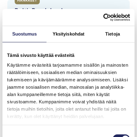
HANKKEET
BalticReed-hanke
Poistamme ravinteita rehevöityneiltä rannoilta
niittämällä ruovikoita ja edistämällä ruo’on
hyötykäyttöä.
Suostumus
Yksityiskohdat
Tietoja
Lisätietoja
Tämä sivusto käyttää evästeitä
Maija Salmiovirta
Käytämme evästeitä tarjoamamme sisällön ja mainosten
Projektipäällikkö
räätälöimiseen, sosiaalisen median ominaisuuksien
maija.salmiovirta@jnfoundation.fi
tukemiseen ja kävijämäärämme analysoimiseen. Lisäksi
+358 44 203 2213
jaamme sosiaalisen median, mainosalan ja analytiikka-
alan kumppaneillemme tietoja siitä, miten käytät
sivustoamme. Kumppanimme voivat yhdistää näitä
tietoja muihin tietoihin, joita olet antanut heille tai joita on
Haluatko pysyä
kerätty, kun olet käyttänyt heidän palvelujaan.
kartalla Itämeren
Suostumuksen