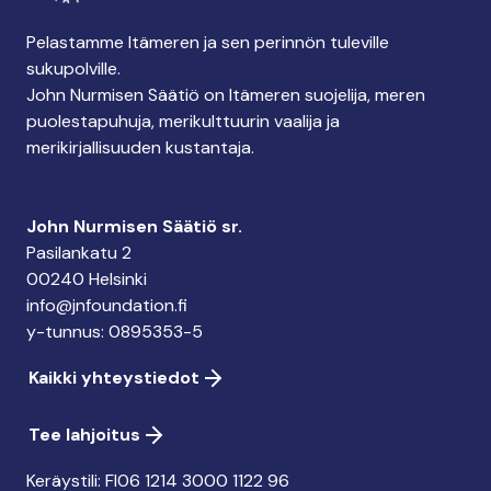
Pelastamme Itämeren ja sen perinnön tuleville
sukupolville.
John Nurmisen Säätiö on Itämeren suojelija, meren
puolestapuhuja, merikulttuurin vaalija ja
merikirjallisuuden kustantaja.
John Nurmisen Säätiö sr.
Pasilankatu 2
00240 Helsinki
info@jnfoundation.fi
y-tunnus: 0895353-5
Kaikki yhteystiedot
Tee lahjoitus
Keräystili: FI06 1214 3000 1122 96