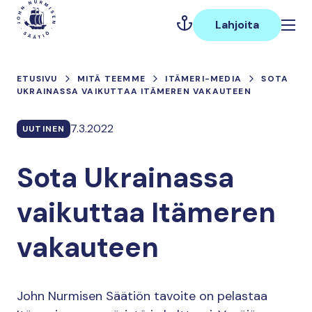
Hyppää
Päävalikko
sisältöön
Lahjoita
ETUSIVU
MITÄ TEEMME
ITÄMERI-MEDIA
SOTA
UKRAINASSA VAIKUTTAA ITÄMEREN VAKAUTEEN
7.3.2022
UUTINEN
Sota Ukrainassa
vaikuttaa Itämeren
vakauteen
John Nurmisen Säätiön tavoite on pelastaa