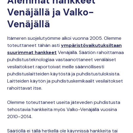
Aiemmat hankkeet
Venäjällä ja Valko-
Venäjällä
Itämeren suojelutyömme alkoi vuonna 2005. Olemme
toteuttaneet tähän asti
ympäristövaikutuksiltaan
suurimmat hankkeet
Venäjällä. Säätiön rahoittamaa
puhdistusteknologiaa vastaanottaneet venäläiset
vesilaitokset raportoivat meille säännöllisesti
puhdistuslaitteiden käytöstä ja puhdistustuloksista.
Laitteiden käytön ja puhdistuskemikaalit vesilaitokset
rahoittavat itse.
Olemme toteuttaneet useita jäteveden puhdistusta
tehostavia hankkeita myös Valko-Venäjällä vuosina
2010–2014.
Säätiöllä ei tällä hetkellä ole käynnissä hankkeita tai