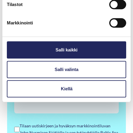
Tilastot
Etunimi
*
Markkinointi
Sukunimi
*
Salli kaikki
Sähköposti
*
Salli valinta
Kiellä
Puhelinnumero
Tilaan uutiskirjeen ja hyväksyn markkinointiluvan
John Nurmisen Säätiölle ja sen tytäryhtiölle Baltic Sea