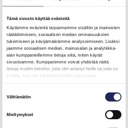
jälleenrakennuspankin EBRD:n, Pohjoismaisen
ympäristörahoitusyhtiön NEFCOn ja eurooppalaisen
energiarahaston E5P:n rahoittamaa biokaasuhanketta,
Tämä sivusto käyttää evästeitä
jossa pyritään tuottamaan kestävää energiaa Lvivin
kaupungin tarpeisiin.
Käytämme evästeitä tarjoamamme sisällön ja mainosten
räätälöimiseen, sosiaalisen median ominaisuuksien
tukemiseen ja kävijämäärämme analysoimiseen. Lisäksi
jaamme sosiaalisen median, mainosalan ja analytiikka-
alan kumppaneillemme tietoja siitä, miten käytät
Haluatko pysyä
sivustoamme. Kumppanimme voivat yhdistää näitä
kartalla Itämeren
tietoja muihin tietoihin, joita olet antanut heille tai joita on
kerätty, kun olet käyttänyt heidän palvelujaan.
tilasta?
Suostumuksen
Tilaa uutiskirjeemme ja kuulet ensimmäisenä
Välttämätön
valinta
Itämeri-aiheisista tapahtumista, säätiön
hankkeiden etenemisestä, merellisistä
Mieltymykset
julkaisuista ja muista kiinnostavista sisällöistä.