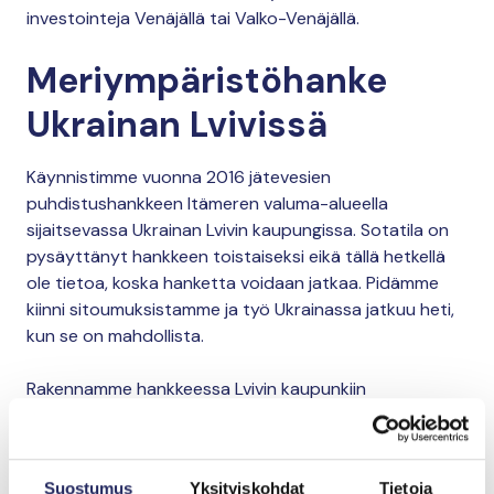
investointeja Venäjällä tai Valko-Venäjällä.
Meriympäristöhanke
Ukrainan Lvivissä
Käynnistimme vuonna 2016 jätevesien
puhdistushankkeen Itämeren valuma-alueella
sijaitsevassa Ukrainan Lvivin kaupungissa. Sotatila on
pysäyttänyt hankkeen toistaiseksi eikä tällä hetkellä
ole tietoa, koska hanketta voidaan jatkaa. Pidämme
kiinni sitoumuksistamme ja työ Ukrainassa jatkuu heti,
kun se on mahdollista.
Rakennamme hankkeessa Lvivin kaupunkiin
suunniteltuun biokaasulaitokseen tehokkaan
jätevesien fosforipoiston. Hanke on osa Lvivin
kaupungin sekä Euroopan kehitys- ja
Suostumus
Yksityiskohdat
Tietoja