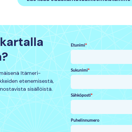
kartalla
Etunimi
*
a?
Sukunimi
*
mmäisenä Itämeri-
nkkeiden etenemisestä,
nnostavista sisällöistä.
Sähköposti
*
Puhelinnumero