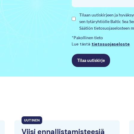
Tilaan uutiskirjeen ja hyväks
sen tytäryhtiölle Baltic Sea S
Säätiön tietosuojaselosteen m
*Pakollinen tieto
Lue tästä
tietosuojaseloste
Tilaa uutiskirje
UUTINEN
Viisi ennallistamisteesiä