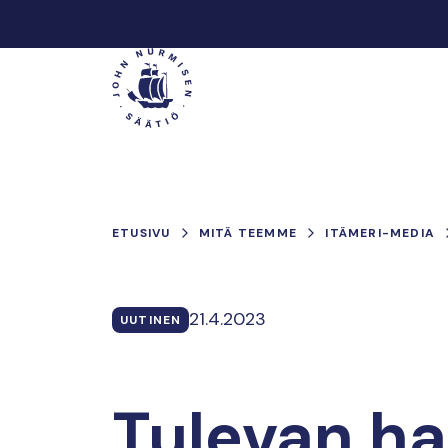
Hyppää
sisältöön
Päävalikko
ETUSIVU
MITÄ TEEMME
ITÄMERI-MEDIA
21.4.2023
UUTINEN
Tulevan ha