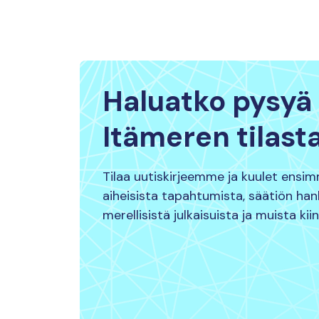
Haluatko pysyä 
Itämeren tilast
Tilaa uutiskirjeemme ja kuulet ensi
aiheisista tapahtumista, säätiön ha
merellisistä julkaisuista ja muista kii