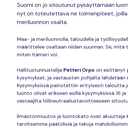
Suomi on jo sitoutunut pysäyttämään luo
nyt on toteutettava ne toimenpiteet, joil
meriluonnon osalta.
Maa- ja meriluonnolla, taloudella ja työllisyydel
määrittelee osaltaan niiden suunnan. Se, mitä 
miten Itämeri voi.
Hallitustunnustelija
Petteri Orpo
on esittänyt 
kysymykset, ja vastausten pohjalta lähdetään
Kysymyksissä painotettiin erityisesti taloutta j
luonto olivat erikseen esillä kysymyksissä 16 ja 
vastaajilta hiilineutraaliustavoitteeseen sitou
Ilmastonmuutos ja luontokato ovat akuutteja kr
tarvitsemme päätöksiä ja tekoja mahdollisimma