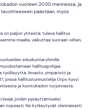
ntokadon vuoteen 2030 mennessä, ja
la tavoitteeseen päästään, myös
lä on paljon yhteistä: tuleva hallitus
teemme maalla, vaikuttaa suoraan siihen,
puolueiden eduskuntaryhmille
 muodostamaan hallituspohjaa.
a työllisyyttä. Ilmasto, ympäristö ja
17, joissa hallitustunnustelija Orpo kysyi
tumisesta ja luontokadon torjunnasta.
iisejä, joiden pysäyttämiseksi
n nopeasti. Ne kytkeytyvät olennaisesti