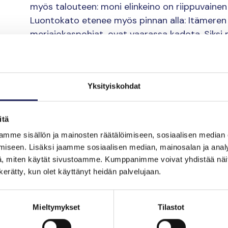
myös talouteen: moni elinkeino on riippuvainen
Luontokato etenee myös pinnan alla: Itämeren a
meriajokaspohjat, ovat vaarassa kadota. Siks
Petteri Orpolle kysymykseen numero 17:
Miten torjuisitte luontokatoa ja vahvistais
Yksityiskohdat
Tulevan hallituksen on sitouduttava luontokado
joka mahdollistaa kunnianhimoiset toimet mon
itä
kuin vesistöissä. Suomi on jo sitoutunut pys
mme sisällön ja mainosten räätälöimiseen, sosiaalisen median
mennessä, ja nyt on toteutettava ne toimenpit
iseen. Lisäksi jaamme sosiaalisen median, mainosalan ja analy
meriluonnon osalta. Hallituksen on tähdättävä
, miten käytät sivustoamme. Kumppanimme voivat yhdistää näitä t
prosenttia vedenalaisesta luonnosta on suojeltu
n kerätty, kun olet käyttänyt heidän palvelujaan.
suojelun piirissä. Meriluonnon suojelu on kohde
arvokkaimmille vedenalaisille luontoalueille, j
Mieltymykset
Tilastot
kartoituksissa.