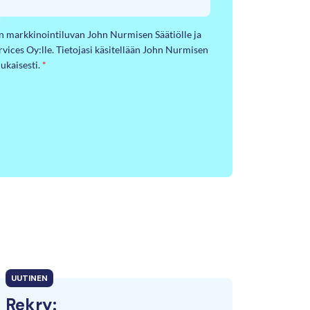
yn markkinointiluvan John Nurmisen Säätiölle ja
ervices Oy:lle. Tietojasi käsitellään John Nurmisen
ukaisesti.
*
UUTINEN
Rekry: