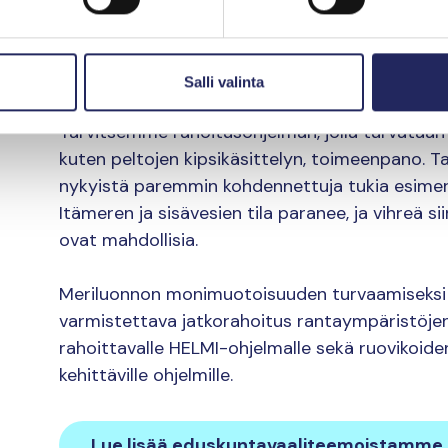
Itämeren suurin uhka on rehevöityminen, ja se k
Siksi rehevöitymistä on vähennettävä. Mereen 
tehokkaasti erityisesti maataloudesta, sillä s
Salli valinta
fosforikuormituksesta on 70 prosenttia, Saaris
Tarvitsemme rahoitusohjelman, jolla turvataan
kuten peltojen kipsikäsittelyn, toimeenpano.
nykyistä paremmin kohdennettuja tukia esimerki
Itämeren ja sisävesien tila paranee, ja vihreä
ovat mahdollisia.
Meriluonnon monimuotoisuuden turvaamiseksi 
varmistettava jatkorahoitus rantaympäristöjen
rahoittavalle HELMI-ohjelmalle sekä ruovikoide
kehittäville ohjelmille.
Lue lisää eduskuntavaaliteemoistamme