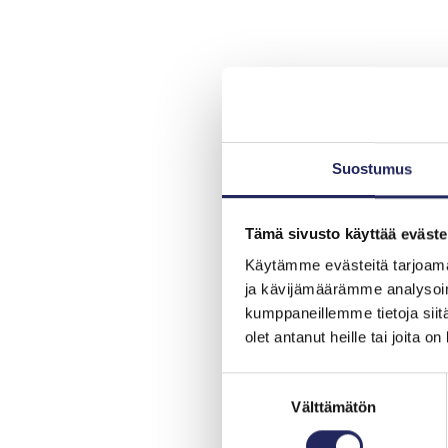
Suostumus
Tämä sivusto käyttää eväste
Käytämme evästeitä tarjoama
ja kävijämäärämme analysoim
kumppaneillemme tietoja siitä
olet antanut heille tai joita o
Suostumuksen
Välttämätön
valinta