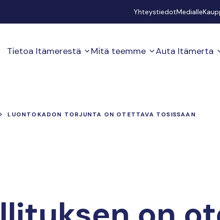
Secondary
Yhteystiedot
Medialle
Kaup
Tietoa Itämerestä
Mitä teemme
Auta Itämerta
LUONTOKADON TORJUNTA ON OTETTAVA TOSISSAAN
llituksen on o