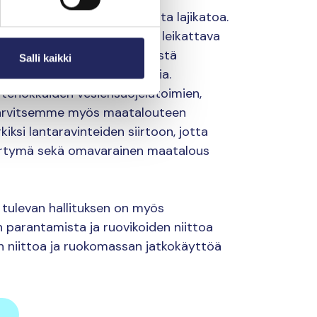
iihdyttää myös pinnanalaista lajikatoa.
valuvaa ravinnekuormaa on leikattava
en osuus merta rehevöittävästä
Salli kaikki
tomerellä jopa 87 prosenttia.
 tehokkaiden vesiensuojelutoimien,
 Tarvitsemme myös maatalouteen
ksi lantaravinteiden siirtoon, jotta
 siirtymä sekä omavarainen maatalous
tulevan hallituksen on myös
 parantamista ja ruovikoiden niittoa
n niittoa ja ruokomassan jatkokäyttöä