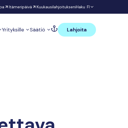
pa
Itämeripäivä
Kuukausilahjoitukseni
Haku
FI
Yrityksille
Säätiö
Lahjoita
tettava