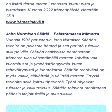
on lisätä tietoa meren luonnosta, kulttuurista ja
historiasta. Vuonna 2022 Itämeripäivää vietetään
25.8.
www.itämeripäivä.fi
John Nurmisen Säätiö – Pelastamassa Itämerta
Vuonna 1992 perustetun John Nurmisen Säätiön
tavoite on pelastaa Itämeri ja sen perintö tuleville
sukupolville. Säätiön hankkeissa parannetaan
Itämeren tilaa vähentämällä mereen kohdistuvaa
kuormitusta ja ympäristöongelmia, kuten
rehevöitymistä ja luontokatoa. Säätiön tehtävänä on
myös vaalia, elävöittää ja välittää mereen liittyviä
tarinoita sekä kulttuuriperintöä. Työtä ohjaavat
tulokset ja vaikuttavuus. Säätiön toiminta rahoitetaan
pääosin lahjoituksilla ja avustuksilla.