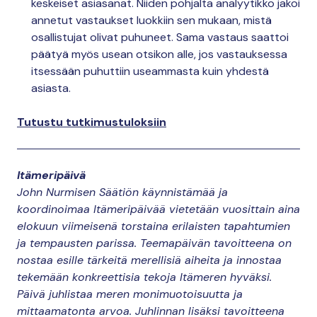
keskeiset asiasanat. Niiden pohjalta analyytikko jakoi
annetut vastaukset luokkiin sen mukaan, mistä
osallistujat olivat puhuneet. Sama vastaus saattoi
päätyä myös usean otsikon alle, jos vastauksessa
itsessään puhuttiin useammasta kuin yhdestä
asiasta.
Tutustu tutkimustuloksiin
Itämeripäivä
John Nurmisen Säätiön käynnistämää ja
koordinoimaa Itämeripäivää vietetään vuosittain aina
elokuun viimeisenä torstaina erilaisten tapahtumien
ja tempausten parissa. Teemapäivän tavoitteena on
nostaa esille tärkeitä merellisiä aiheita ja innostaa
tekemään konkreettisia tekoja Itämeren hyväksi.
Päivä juhlistaa meren monimuotoisuutta ja
mittaamatonta arvoa. Juhlinnan lisäksi tavoitteena