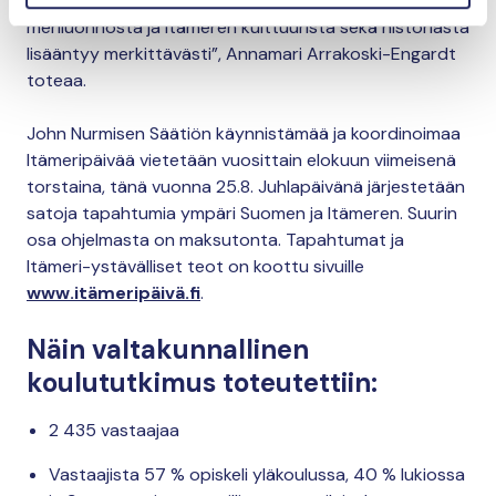
Itämeripäivä. Tavoitteenamme on, että tietoisuus
meriluonnosta ja Itämeren kulttuurista sekä historiasta
lisääntyy merkittävästi”, Annamari Arrakoski-Engardt
toteaa.
John Nurmisen Säätiön käynnistämää ja koordinoimaa
Itämeripäivää vietetään vuosittain elokuun viimeisenä
torstaina, tänä vuonna 25.8. Juhlapäivänä järjestetään
satoja tapahtumia ympäri Suomen ja Itämeren. Suurin
osa ohjelmasta on maksutonta. Tapahtumat ja
Itämeri-ystävälliset teot on koottu sivuille
www.itämeripäivä.fi
.
Näin valtakunnallinen
koulututkimus toteutettiin:
2 435 vastaajaa
Vastaajista 57 % opiskeli yläkoulussa, 40 % lukiossa