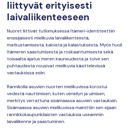
liittyvät erityisesti
laivaliikenteeseen
Nuoret liittivät tutkimuksessa Itämeri-identiteettiin
ensisijaisesti mielikuvia laivaliikenteestä,
matkustamisesta, kaloista ja kalastuksesta. Myös huoli
Itämeren saastumisesta ja roskaantumisesta sekä
toisaalta ajatus meren kauneudesta ja toive sen
puhtaudesta nousivat mielikuvia käsittelevissä
vastauksissa esiin.
Rannikolla asuvien nuorten mielikuvissa korostui
vedestä nauttimisen, kuten veneilyn ja uimisen,
merkitys verrattuna sisämaassa asuvien vastauksiin.
Sisämaassa asuvien mielikuvissa mainittiin sen sijaan
rannikkokaupunkilaisten vastauksia useammin
laivaliikenne ja saastuminen.