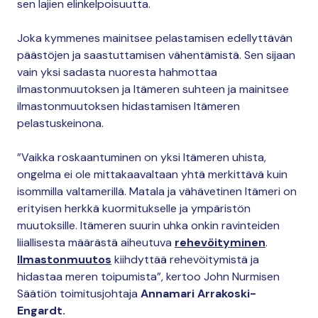
sen lajien elinkelpoisuutta.
Joka kymmenes mainitsee pelastamisen edellyttävän
päästöjen ja saastuttamisen vähentämistä. Sen sijaan
vain yksi sadasta nuoresta hahmottaa
ilmastonmuutoksen ja Itämeren suhteen ja mainitsee
ilmastonmuutoksen hidastamisen Itämeren
pelastuskeinona.
”Vaikka roskaantuminen on yksi Itämeren uhista,
ongelma ei ole mittakaavaltaan yhtä merkittävä kuin
isommilla valtamerillä. Matala ja vähävetinen Itämeri on
erityisen herkkä kuormitukselle ja ympäristön
muutoksille. Itämeren suurin uhka onkin ravinteiden
liiallisesta määrästä aiheutuva
rehevöityminen
.
Ilmastonmuutos
kiihdyttää rehevöitymistä ja
hidastaa meren toipumista”, kertoo John Nurmisen
Säätiön toimitusjohtaja
Annamari Arrakoski-
Engardt.