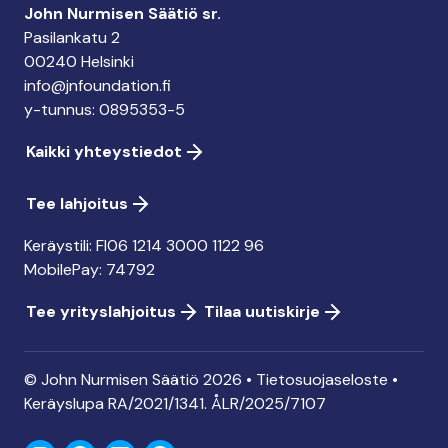
John Nurmisen Säätiö sr.
Pasilankatu 2
00240 Helsinki
info@jnfoundation.fi
y-tunnus: 0895353-5
Kaikki yhteystiedot
Tee lahjoitus
Keräystili: FI06 1214 3000 1122 96
MobilePay: 74792
Tee yrityslahjoitus
Tilaa uutiskirje
© John Nurmisen Säätiö 2026 •
Tietosuojaseloste
•
Keräyslupa
RA/2021/1341. ÅLR/2025/7107