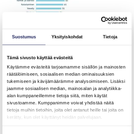
Suostumus
Yksityiskohdat
Tietoja
Nuorilta kysyttiin, mitä heidän mielestään kuuluu
itämeriläiseen identiteettiin. Lähde: Fountain Park
Tämä sivusto käyttää evästeitä
Käytämme evästeitä tarjoamamme sisällön ja mainosten
Vuosittainen
räätälöimiseen, sosiaalisen median ominaisuuksien
Itämeripäivä lisää
tukemiseen ja kävijämäärämme analysoimiseen. Lisäksi
jaamme sosiaalisen median, mainosalan ja analytiikka-
tietoisuutta
alan kumppaneillemme tietoja siitä, miten käytät
sivustoamme. Kumppanimme voivat yhdistää näitä
Tutkimustulokset osoittavat, että suomalaisnuoret
tietoja muihin tietoihin, joita olet antanut heille tai joita on
tunnistavat Itämeren moninaisen roolin virkistyksen
kerätty, kun olet käyttänyt heidän palvelujaan.
keitaana ja vilkkaana liikenneväylänä. Itämeren
ainutlaatuisuus tiedostetaan, mutta meren
Suostumuksen