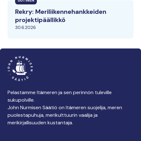
UUTINEN
Rekry: Meriliikennehankkeiden
projektipäällikkö
30.6.2026
Pelastamme Itämeren ja sen perinnön tuleville
sukupolville.
John Nurmisen Säätiö on Itämeren suojelija, meren
puolestapuhuja, merikulttuurin vaalija ja
merikirjallisuuden kustantaja.