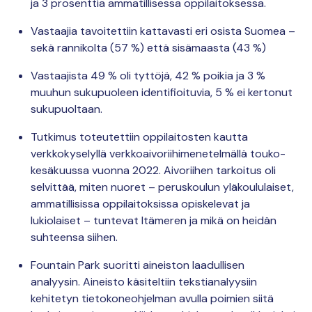
ja 3 prosenttia ammatillisessa oppilaitoksessa.
Vastaajia tavoitettiin kattavasti eri osista Suomea –
sekä rannikolta (57 %) että sisämaasta (43 %)
Vastaajista 49 % oli tyttöjä, 42 % poikia ja 3 %
muuhun sukupuoleen identifioituvia, 5 % ei kertonut
sukupuoltaan.
Tutkimus toteutettiin oppilaitosten kautta
verkkokyselyllä verkkoaivoriihimenetelmällä touko-
kesäkuussa vuonna 2022. Aivoriihen tarkoitus oli
selvittää, miten nuoret – peruskoulun yläkoululaiset,
ammatillisissa oppilaitoksissa opiskelevat ja
lukiolaiset – tuntevat Itämeren ja mikä on heidän
suhteensa siihen.
Fountain Park suoritti aineiston laadullisen
analyysin. Aineisto käsiteltiin tekstianalyysiin
kehitetyn tietokoneohjelman avulla poimien siitä