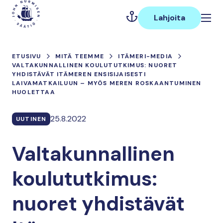
Hyppää
Päävalikko
sisältöön
Lahjoita
ETUSIVU
MITÄ TEEMME
ITÄMERI-MEDIA
VALTAKUNNALLINEN KOULUTUTKIMUS: NUORET
YHDISTÄVÄT ITÄMEREN ENSISIJAISESTI
LAIVAMATKAILUUN – MYÖS MEREN ROSKAANTUMINEN
HUOLETTAA
25.8.2022
UUTINEN
Valtakunnallinen
koulututkimus:
nuoret yhdistävät